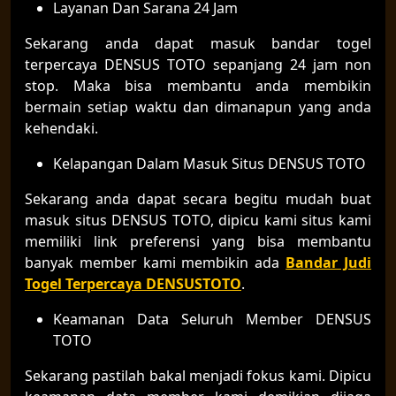
Layanan Dan Sarana 24 Jam
Sekarang anda dapat masuk bandar togel
terpercaya DENSUS TOTO sepanjang 24 jam non
stop. Maka bisa membantu anda membikin
bermain setiap waktu dan dimanapun yang anda
kehendaki.
Kelapangan Dalam Masuk Situs DENSUS TOTO
Sekarang anda dapat secara begitu mudah buat
masuk situs DENSUS TOTO, dipicu kami situs kami
memiliki link preferensi yang bisa membantu
banyak member kami membikin ada
Bandar Judi
Togel Terpercaya DENSUSTOTO
.
Keamanan Data Seluruh Member DENSUS
TOTO
Sekarang pastilah bakal menjadi fokus kami. Dipicu