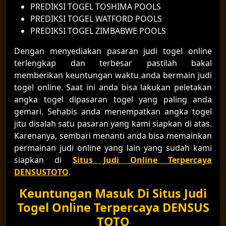
PREDIKSI TOGEL TOSHIMA POOLS
PREDIKSI TOGEL WATFORD POOLS
PREDIKSI TOGEL ZIMBABWE POOLS
Dengan menyediakan pasaran judi togel online
terlengkap dan terbesar pastilah bakal
memberikan keuntungan waktu anda bermain judi
togel online. Saat ini anda bisa lakukan peletakan
angka togel dipasaran togel yang paling anda
gemari. Sehabis anda menempatkan angka togel
jitu disalah satu pasaran yang kami siapkan di atas.
Karenanya, sembari menanti anda bisa memainkan
permainan judi online yang lain yang sudah kami
siapkan di
Situs Judi Online Terpercaya
DENSUSTOTO
.
Keuntungan Masuk Di Situs Judi
Togel Online Terpercaya DENSUS
TOTO