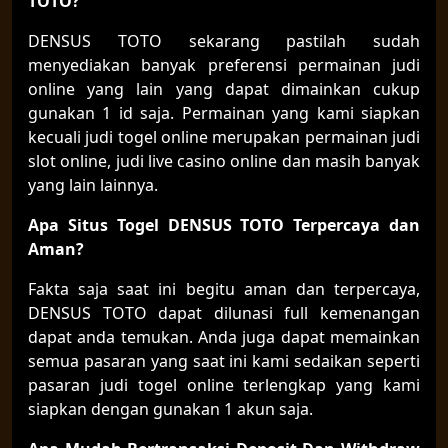
TOTO?
DENSUS TOTO sekarang pastilah sudah
menyediakan banyak preferensi permainan judi
online yang lain yang dapat dimainkan cukup
gunakan 1 id saja. Permainan yang kami siapkan
kecuali judi togel online merupakan permainan judi
slot online, judi live casino online dan masih banyak
yang lain lainnya.
Apa Situs Togel DENSUS TOTO Terpercaya dan
Aman?
Fakta saja saat ini begitu aman dan terpercaya,
DENSUS TOTO dapat dilunasi full kemenangan
dapat anda temukan. Anda juga dapat memainkan
semua pasaran yang saat ini kami sedaikan seperti
pasaran judi togel online terlengkap yang kami
siapkan dengan gunakan 1 akun saja.