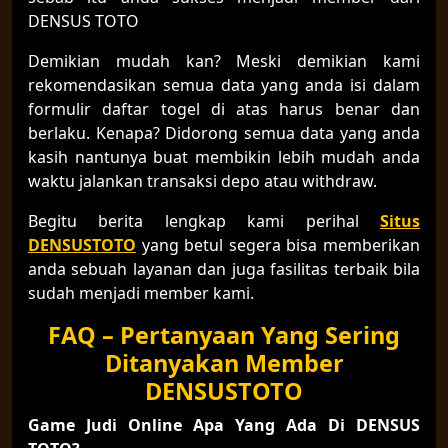
DENSUS TOTO
Demikian mudah kan? Meski demikian kami
rekomendasikan semua data yang anda isi dalam
formulir daftar togel di atas harus benar dan
berlaku. Kenapa? Didorong semua data yang anda
kasih nantunya buat membikin lebih mudah anda
waktu jalankan transaksi depo atau withdraw.
Begitu berita lengkap kami perihal
Situs
DENSUSTOTO
yang betul segera bisa memberikan
anda sebuah layanan dan juga fasilitas terbaik bila
sudah menjadi member kami.
FAQ – Pertanyaan Yang Sering
Ditanyakan Member
DENSUSTOTO
Game Judi Online Apa Yang Ada Di DENSUS