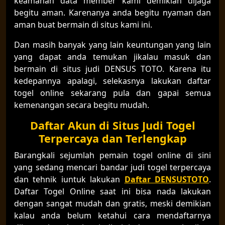
keamanan data member kami demikian dijaga
begitu aman. Karenanya anda begitu nyaman dan
aman buat bermain di situs kami ini.
Dan masih banyak yang lain keuntungan yang lain
yang dapat anda temukan jikalau masuk dan
bermain di situs judi DENSUS TOTO. Karena itu
kedepannya apalagi, selekasnya lakukan daftar
togel online sekarang pula dan gapai semua
kemenangan secara begitu mudah.
Daftar Akun di Situs Judi Togel
Terpercaya dan Terlengkap
Barangkali sejumlah pemain togel online di sini
yang sedang mencari bandar judi togel terpercaya
dan tehnik iuntuk lakukan
Daftar DENSUSTOTO
.
Daftar Togel Online saat ini bisa nada lakukan
dengan sangat mudah dan gratis, meski demikian
kalau anda belum ketahui cara mendaftarnya