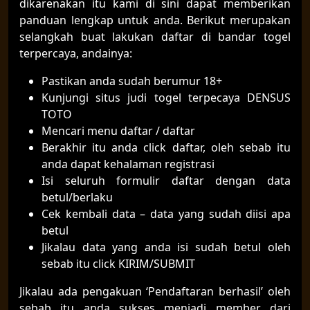
dikarenakan itu kami di sini dapat memberikan
panduan lengkap untuk anda. Berikut merupakan
selangkah buat lakukan daftar di bandar togel
terpercaya, andainya:
Pastikan anda sudah berumur 18+
Kunjungi situs judi togel terpecaya DENSUS
TOTO
Mencari menu daftar / daftar
Berakhir itu anda click daftar, oleh sebab itu
anda dapat kehalaman registrasi
Isi seluruh formulir daftar dengan data
betul/berlaku
Cek kembali data – data yang sudah diisi apa
betul
Jikalau data yang anda isi sudah betul oleh
sebab itu click KIRIM/SUBMIT
Jikalau ada pengakuan ‘Pendaftaran berhasil’ oleh
sebab itu anda sukses menjadi member dari