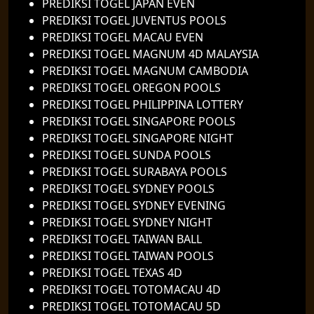
PREDIKSI TOGEL JAPAN EVEN
PREDIKSI TOGEL JUVENTUS POOLS
PREDIKSI TOGEL MACAU EVEN
PREDIKSI TOGEL MAGNUM 4D MALAYSIA
PREDIKSI TOGEL MAGNUM CAMBODIA
PREDIKSI TOGEL OREGON POOLS
PREDIKSI TOGEL PHILIPPINA LOTTERY
PREDIKSI TOGEL SINGAPORE POOLS
PREDIKSI TOGEL SINGAPORE NIGHT
PREDIKSI TOGEL SUNDA POOLS
PREDIKSI TOGEL SURABAYA POOLS
PREDIKSI TOGEL SYDNEY POOLS
PREDIKSI TOGEL SYDNEY EVENING
PREDIKSI TOGEL SYDNEY NIGHT
PREDIKSI TOGEL TAIWAN BALL
PREDIKSI TOGEL TAIWAN POOLS
PREDIKSI TOGEL TEXAS 4D
PREDIKSI TOGEL TOTOMACAU 4D
PREDIKSI TOGEL TOTOMACAU 5D