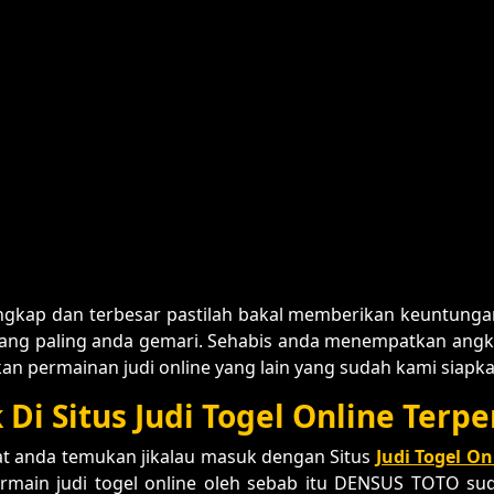
ngkap dan terbesar pastilah bakal memberikan keuntungan 
yang paling anda gemari. Sehabis anda menempatkan angka 
an permainan judi online yang lain yang sudah kami siapk
i Situs Judi Togel Online Ter
t anda temukan jikalau masuk dengan Situs
Judi Togel O
rmain judi togel online oleh sebab itu DENSUS TOTO sud