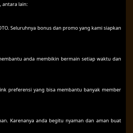
antara lain:
 TOTO. Seluruhnya bonus dan promo yang kami siapkan
 membantu anda membikin bermain setiap waktu dan
 link preferensi yang bisa membantu banyak member
aman. Karenanya anda begitu nyaman dan aman buat