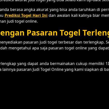
t anda berasa angka akurat yang bisa anda taruhkan di per
ahu
Prediksi Togel Hari Ini
dan awalan kali kalinya biar m
n judi togel online.
ngan Pasaran Togel Terlen
menyediakan pasaran judi togel terbesar dan terlengkap. S
h sudah mengetahui apa saja pasaran togel online yang d
erlengkap yang dapat anda bermainakan cukup memiliki 1
lainnya pasaran Judi Togel Online yang kami siapkan di baw