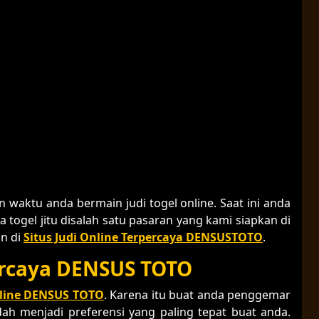
waktu anda bermain judi togel online. Saat ini anda
togel jitu disalah satu pasaran yang kami siapkan di
an di
Situs Judi Online Terpercaya DENSUSTOTO
.
percaya DENSUS TOTO
nline DENSUS TOTO
. Karena itu buat anda penggemar
ah menjadi preferensi yang paling tepat buat anda.