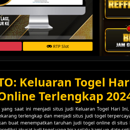
RTP Slot
: Keluaran Togel Hari
Online Terlengkap 202
yang saat ini menjadi situs judi Keluaran Togel Hari Ini
ekarang terlengkap dan menjadi situs judi togel terpercaya 
an buat menempatkan taruhan judi togel online di situ
rediksi akurat judi togel yang bisa selalu kami up-date seti