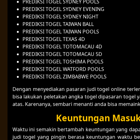
PREDIKSI TOGEL SYDNEY POOLS
PREDIKSI TOGEL SYDNEY EVENING
PREDIKSI TOGEL SYDNEY NIGHT
PREDIKSI TOGEL TAIWAN BALL
PREDIKSI TOGEL TAIWAN POOLS
PREDIKSI TOGEL TEXAS 4D
PREDIKSI TOGEL TOTOMACAU 4D
PREDIKSI TOGEL TOTOMACAU 5D
PREDIKSI TOGEL TOSHIMA POOLS
PREDIKSI TOGEL WATFORD POOLS
PREDIKSI TOGEL ZIMBABWE POOLS
Dengan menyediakan pasaran judi togel online terle
bisa lakukan peletakan angka togel dipasaran togel 
atas. Karenanya, sembari menanti anda bisa memaink
Keuntungan Masuk D
Waktu ini semakin bertambah keuntungan yang dapa
judi togel yang pingin berasa keuntungan waktu be