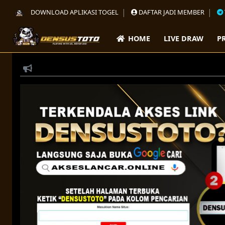
DOWNLOAD APLIKASI TOGEL
DAFTAR JADI MEMBER
HOME
LIVE DRAW
P