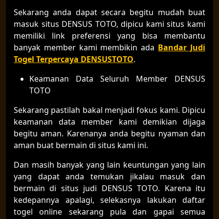
Sekarang anda dapat secara begitu mudah buat
masuk situs DENSUS TOTO, dipicu kami situs kami
memiliki link preferensi yang bisa membantu
banyak member kami membikin ada
Bandar Judi
Togel Terpercaya DENSUSTOTO
.
Keamanan Data Seluruh Member DENSUS
TOTO
Sekarang pastilah bakal menjadi fokus kami. Dipicu
keamanan data member kami demikian dijaga
begitu aman. Karenanya anda begitu nyaman dan
aman buat bermain di situs kami ini.
Dan masih banyak yang lain keuntungan yang lain
yang dapat anda temukan jikalau masuk dan
bermain di situs judi DENSUS TOTO. Karena itu
kedepannya apalagi, selekasnya lakukan daftar
togel online sekarang pula dan gapai semua