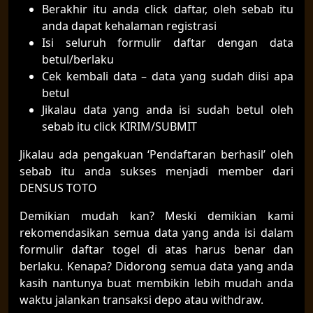
Berakhir itu anda click daftar, oleh sebab itu
anda dapat kehalaman registrasi
Isi seluruh formulir daftar dengan data
betul/berlaku
Cek kembali data – data yang sudah diisi apa
betul
Jikalau data yang anda isi sudah betul oleh
sebab itu click KIRIM/SUBMIT
Jikalau ada pengakuan ‘Pendaftaran berhasil’ oleh
sebab itu anda sukses menjadi member dari
DENSUS TOTO
Demikian mudah kan? Meski demikian kami
rekomendasikan semua data yang anda isi dalam
formulir daftar togel di atas harus benar dan
berlaku. Kenapa? Didorong semua data yang anda
kasih nantunya buat membikin lebih mudah anda
waktu jalankan transaksi depo atau withdraw.