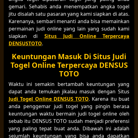
gemari. Sehabis anda menempatkan angka togel
jitu disalah satu pasaran yang kami siapkan di atas.
Karenanya, sembari menanti anda bisa memainkan
permainan judi online yang lain yang sudah kami
siapkan di
Situs Judi Online Terpercaya
DENSUSTOTO
.
Keuntungan Masuk Di Situs Judi
Togel Online Terpercaya DENSUS
TOTO
Waktu ini semakin bertambah keuntungan yang
dapat anda temukan jikalau masuk dengan Situs
Judi Togel Online DENSUS TOTO
. Karena itu buat
anda penggemar judi togel yang pingin berasa
keuntungan waktu bermain judi togel online oleh
sebab itu DENSUS TOTO sudah menjadi preferensi
yang paling tepat buat anda. Dibawah ini adalah
sejumlah keuntungan yang bisa anda dapatkan