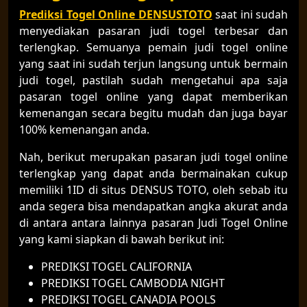
Prediksi Togel Online DENSUSTOTO
saat ini sudah
menyediakan pasaran judi togel terbesar dan
terlengkap. Semuanya pemain judi togel online
yang saat ini sudah terjun langsung untuk bermain
judi togel, pastilah sudah mengetahui apa saja
pasaran togel online yang dapat memberikan
kemenangan secara begitu mudah dan juga bayar
100% kemenangan anda.
Nah, berikut merupakan pasaran judi togel online
terlengkap yang dapat anda bermainakan cukup
memiliki 1ID di situs DENSUS TOTO, oleh sebab itu
anda segera bisa mendapatkan angka akurat anda
di antara antara lainnya pasaran Judi Togel Online
yang kami siapkan di bawah berikut ini:
PREDIKSI TOGEL CALIFORNIA
PREDIKSI TOGEL CAMBODIA NIGHT
PREDIKSI TOGEL CANADIA POOLS