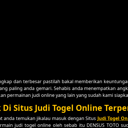
ngkap dan terbesar pastilah bakal memberikan keuntungan 
yang paling anda gemari. Sehabis anda menempatkan angka 
an permainan judi online yang lain yang sudah kami siapk
i Situs Judi Togel Online Ter
t anda temukan jikalau masuk dengan Situs
Judi Togel O
rmain judi togel online oleh sebab itu DENSUS TOTO sud