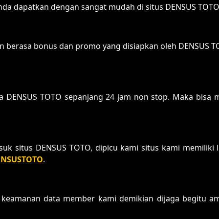
nda dapatkan dengan sangat mudah di situs DENSUS TOTO, 
ngin berasa bonus dan promo yang disiapkan oleh DENSUS
ya DENSUS TOTO sepanjang 24 jam non stop. Maka bisa
uk situs DENSUS TOTO, dipicu kami situs kami memiliki
 DENSUSTOTO
.
icu keamanan data member kami demikian dijaga begitu 