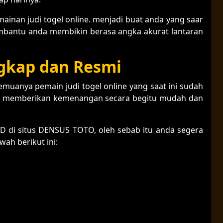
mainan judi togel online. menjadi buat anda yang saar
embantu anda membikin berasa angka akurat lantaran
gkap dan Resmi
emuanya pemain judi togel online yang saat ini sudah
apat memberikan kemenangan secara begitu mudah dan
ID di situs DENSUS TOTO, oleh sebab itu anda segera
ah berikut ini: