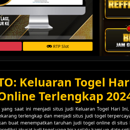
RTP Slot
: Keluaran Togel Hari
Online Terlengkap 202
yang saat ini menjadi situs judi Keluaran Togel Hari Ini
ekarang terlengkap dan menjadi situs judi togel terpercaya 
an buat menempatkan taruhan judi togel online di situ
rediksi akurat judi togel yang bisa selalu kami up-date seti