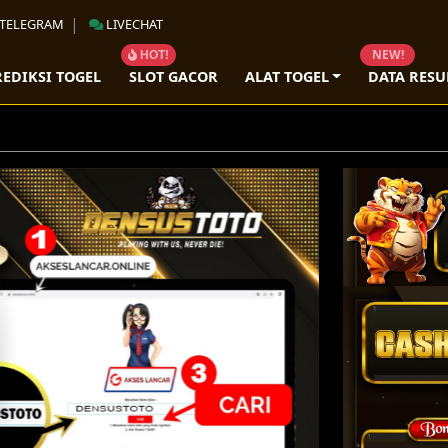
TELEGRAM
LIVECHAT
REDIKSI TOGEL
SLOT GACOR
ALAT TOGEL
DATA RESU