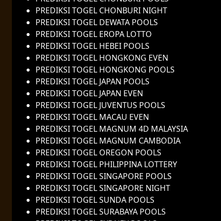
PREDIKSI TOGEL CHONBURI NIGHT
PREDIKSI TOGEL DEWATA POOLS
PREDIKSI TOGEL EROPA LOTTO
PREDIKSI TOGEL HEBEI POOLS
PREDIKSI TOGEL HONGKONG EVEN
PREDIKSI TOGEL HONGKONG POOLS
PREDIKSI TOGEL JAPAN POOLS
PREDIKSI TOGEL JAPAN EVEN
PREDIKSI TOGEL JUVENTUS POOLS
PREDIKSI TOGEL MACAU EVEN
PREDIKSI TOGEL MAGNUM 4D MALAYSIA
PREDIKSI TOGEL MAGNUM CAMBODIA
PREDIKSI TOGEL OREGON POOLS
PREDIKSI TOGEL PHILIPPINA LOTTERY
PREDIKSI TOGEL SINGAPORE POOLS
PREDIKSI TOGEL SINGAPORE NIGHT
PREDIKSI TOGEL SUNDA POOLS
PREDIKSI TOGEL SURABAYA POOLS