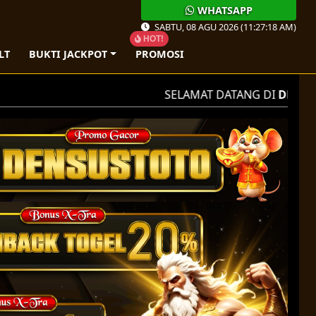
WHATSAPP
SABTU, 08 AGU 2026 (
11:27:19 AM
)
LT
BUKTI JACKPOT
PROMOSI
SELAMAT DATANG DI
DENSUST