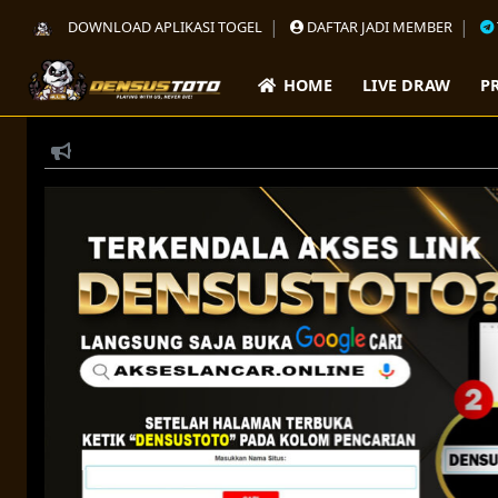
DOWNLOAD APLIKASI TOGEL
DAFTAR JADI MEMBER
HOME
LIVE DRAW
P