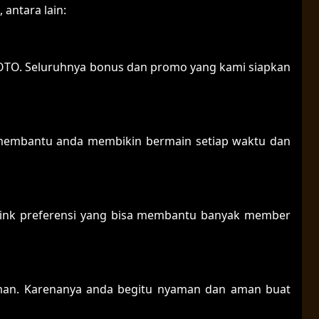
antara lain:
 TOTO. Seluruhnya bonus dan promo yang kami siapkan
 membantu anda membikin bermain setiap waktu dan
 link preferensi yang bisa membantu banyak member
aman. Karenanya anda begitu nyaman dan aman buat