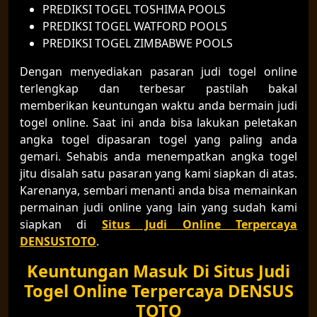
PREDIKSI TOGEL TOSHIMA POOLS
PREDIKSI TOGEL WATFORD POOLS
PREDIKSI TOGEL ZIMBABWE POOLS
Dengan menyediakan pasaran judi togel online
terlengkap dan terbesar pastilah bakal
memberikan keuntungan waktu anda bermain judi
togel online. Saat ini anda bisa lakukan peletakan
angka togel dipasaran togel yang paling anda
gemari. Sehabis anda menempatkan angka togel
jitu disalah satu pasaran yang kami siapkan di atas.
Karenanya, sembari menanti anda bisa memainkan
permainan judi online yang lain yang sudah kami
siapkan di
Situs Judi Online Terpercaya
DENSUSTOTO
.
Keuntungan Masuk Di Situs Judi
Togel Online Terpercaya DENSUS
TOTO