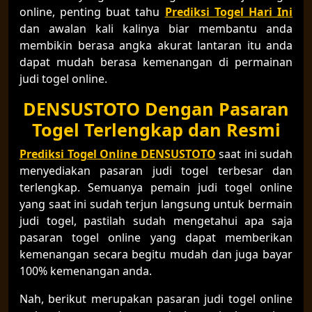
online, penting buat tahu
Prediksi Togel Hari Ini
dan awalan kali kalinya biar membantu anda
membikin berasa angka akurat lantaran itu anda
dapat mudah berasa kemenangan di permainan
judi togel online.
DENSUSTOTO Dengan Pasaran
Togel Terlengkap dan Resmi
Prediksi Togel Online DENSUSTOTO
saat ini sudah
menyediakan pasaran judi togel terbesar dan
terlengkap. Semuanya pemain judi togel online
yang saat ini sudah terjun langsung untuk bermain
judi togel, pastilah sudah mengetahui apa saja
pasaran togel online yang dapat memberikan
kemenangan secara begitu mudah dan juga bayar
100% kemenangan anda.
Nah, berikut merupakan pasaran judi togel online