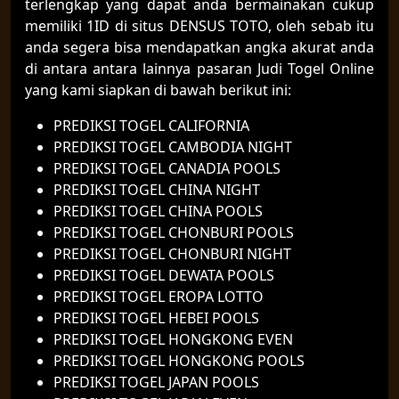
terlengkap yang dapat anda bermainakan cukup
memiliki 1ID di situs DENSUS TOTO, oleh sebab itu
anda segera bisa mendapatkan angka akurat anda
di antara antara lainnya pasaran Judi Togel Online
yang kami siapkan di bawah berikut ini:
PREDIKSI TOGEL CALIFORNIA
PREDIKSI TOGEL CAMBODIA NIGHT
PREDIKSI TOGEL CANADIA POOLS
PREDIKSI TOGEL CHINA NIGHT
PREDIKSI TOGEL CHINA POOLS
PREDIKSI TOGEL CHONBURI POOLS
PREDIKSI TOGEL CHONBURI NIGHT
PREDIKSI TOGEL DEWATA POOLS
PREDIKSI TOGEL EROPA LOTTO
PREDIKSI TOGEL HEBEI POOLS
PREDIKSI TOGEL HONGKONG EVEN
PREDIKSI TOGEL HONGKONG POOLS
PREDIKSI TOGEL JAPAN POOLS