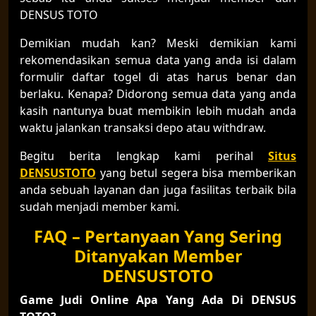
DENSUS TOTO
Demikian mudah kan? Meski demikian kami
rekomendasikan semua data yang anda isi dalam
formulir daftar togel di atas harus benar dan
berlaku. Kenapa? Didorong semua data yang anda
kasih nantunya buat membikin lebih mudah anda
waktu jalankan transaksi depo atau withdraw.
Begitu berita lengkap kami perihal
Situs
DENSUSTOTO
yang betul segera bisa memberikan
anda sebuah layanan dan juga fasilitas terbaik bila
sudah menjadi member kami.
FAQ – Pertanyaan Yang Sering
Ditanyakan Member
DENSUSTOTO
Game Judi Online Apa Yang Ada Di DENSUS