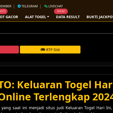
 MEMBER
TELEGRAM
LIVECHAT
LOT GACOR
ALAT TOGEL
DATA RESULT
BUKTI JACKPO
RTP Slot
: Keluaran Togel Hari
Online Terlengkap 202
yang saat ini menjadi situs judi Keluaran Togel Hari Ini