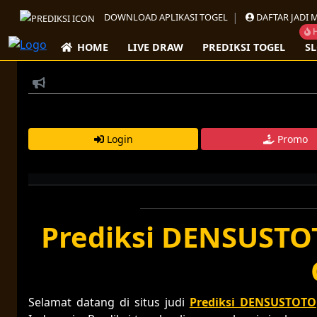
DOWNLOAD APLIKASI TOGEL
DAFTAR JADI
HOME
LIVE DRAW
PREDIKSI TOGEL
S
Login
Promo
Prediksi DENSUSTOTO
Selamat datang di situs judi
Prediksi DENSUSTOTO