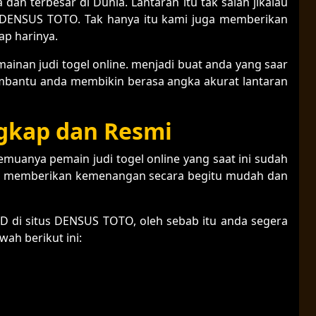
dan terbesar di Dunia. Lantaran itu tak salah jikalau
s DENSUS TOTO. Tak hanya itu kami juga memberikan
ap harinya.
mainan judi togel online. menjadi buat anda yang saar
embantu anda membikin berasa angka akurat lantaran
gkap dan Resmi
emuanya pemain judi togel online yang saat ini sudah
apat memberikan kemenangan secara begitu mudah dan
ID di situs DENSUS TOTO, oleh sebab itu anda segera
ah berikut ini: