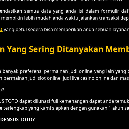
dasikan semua data yang anda isi dalam formulir dafta
 membikin lebih mudah anda waktu jalankan transaksi dep
O
yang betul segera bisa memberikan anda sebuah layanan 
an Yang Sering Ditanyakan Me
anyak preferensi permainan judi online yang lain yang 
permainan judi slot online, judi live casino online dan mas
n?
NSUS TOTO dapat dilunasi full kemenangan dapat anda te
line terlengkap yang kami siapkan dengan gunakan 1 akun sa
i DENSUS TOTO?