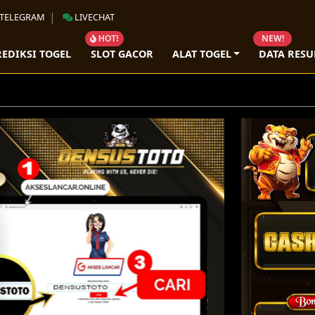
TELEGRAM
LIVECHAT
REDIKSI TOGEL
SLOT GACOR
ALAT TOGEL
DATA RESU