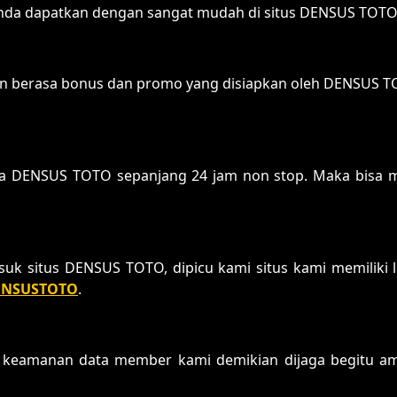
nda dapatkan dengan sangat mudah di situs DENSUS TOTO, 
ngin berasa bonus dan promo yang disiapkan oleh DENSUS
ya DENSUS TOTO sepanjang 24 jam non stop. Maka bisa
uk situs DENSUS TOTO, dipicu kami situs kami memiliki
 DENSUSTOTO
.
icu keamanan data member kami demikian dijaga begitu 