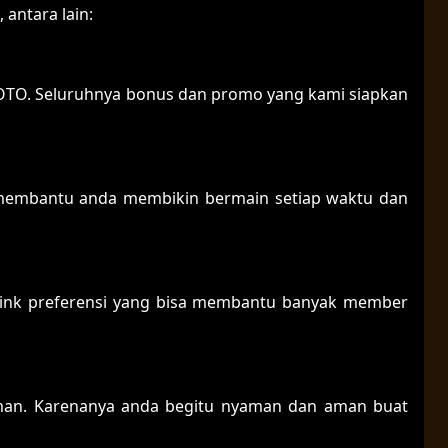
antara lain:
 TOTO. Seluruhnya bonus dan promo yang kami siapkan
 membantu anda membikin bermain setiap waktu dan
 link preferensi yang bisa membantu banyak member
aman. Karenanya anda begitu nyaman dan aman buat