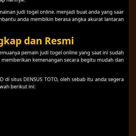
mainan judi togel online. menjadi buat anda yang saar
embantu anda membikin berasa angka akurat lantaran
gkap dan Resmi
emuanya pemain judi togel online yang saat ini sudah
apat memberikan kemenangan secara begitu mudah dan
ID di situs DENSUS TOTO, oleh sebab itu anda segera
ah berikut ini: