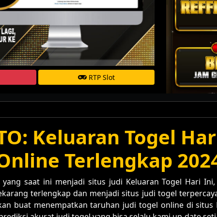
RTP Slot
: Keluaran Togel Hari
Online Terlengkap 202
yang saat ini menjadi situs judi Keluaran Togel Hari Ini
ekarang terlengkap dan menjadi situs judi togel terpercaya 
an buat menempatkan taruhan judi togel online di situ
rediksi akurat judi togel yang bisa selalu kami up-date seti