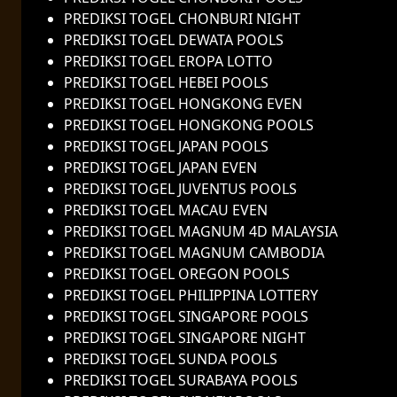
PREDIKSI TOGEL CHONBURI NIGHT
PREDIKSI TOGEL DEWATA POOLS
PREDIKSI TOGEL EROPA LOTTO
PREDIKSI TOGEL HEBEI POOLS
PREDIKSI TOGEL HONGKONG EVEN
PREDIKSI TOGEL HONGKONG POOLS
PREDIKSI TOGEL JAPAN POOLS
PREDIKSI TOGEL JAPAN EVEN
PREDIKSI TOGEL JUVENTUS POOLS
PREDIKSI TOGEL MACAU EVEN
PREDIKSI TOGEL MAGNUM 4D MALAYSIA
PREDIKSI TOGEL MAGNUM CAMBODIA
PREDIKSI TOGEL OREGON POOLS
PREDIKSI TOGEL PHILIPPINA LOTTERY
PREDIKSI TOGEL SINGAPORE POOLS
PREDIKSI TOGEL SINGAPORE NIGHT
PREDIKSI TOGEL SUNDA POOLS
PREDIKSI TOGEL SURABAYA POOLS