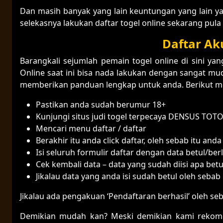
Dan masih banyak yang lain keuntungan yang lain ya
selekasnya lakukan daftar togel online sekarang pu
Daftar Aku
Barangkali sejumlah pemain togel online di sini ya
Online saat ini bisa nada lakukan dengan sangat mud
memberikan panduan lengkap untuk anda. Berikut mer
Pastikan anda sudah berumur 18+
Kunjungi situs judi togel terpecaya DENSUS TOT
Mencari menu daftar / daftar
Berakhir itu anda click daftar, oleh sebab itu and
Isi seluruh formulir daftar dengan data betul/ber
Cek kembali data – data yang sudah diisi apa betu
Jikalau data yang anda isi sudah betul oleh sebab
Jikalau ada pengakuan ‘Pendaftaran berhasil’ oleh 
Demikian mudah kan? Meski demikian kami rekomen