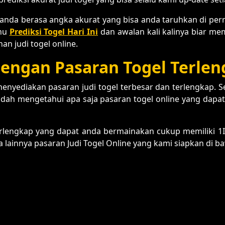
t anda berasa angka akurat yang bisa anda taruhkan di per
ahu
Prediksi Togel Hari Ini
dan awalan kali kalinya biar m
n judi togel online.
ngan Pasaran Togel Terlen
menyediakan pasaran judi togel terbesar dan terlengkap. S
h sudah mengetahui apa saja pasaran togel online yang d
erlengkap yang dapat anda bermainakan cukup memiliki 1
lainnya pasaran Judi Togel Online yang kami siapkan di baw