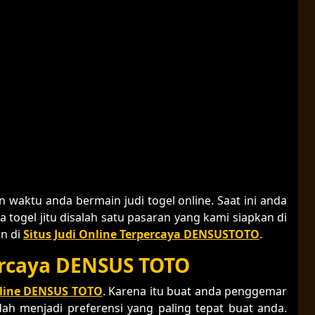
waktu anda bermain judi togel online. Saat ini anda
togel jitu disalah satu pasaran yang kami siapkan di
an di
Situs Judi Online Terpercaya DENSUSTOTO
.
percaya DENSUS TOTO
nline DENSUS TOTO
. Karena itu buat anda penggemar
ah menjadi preferensi yang paling tepat buat anda.