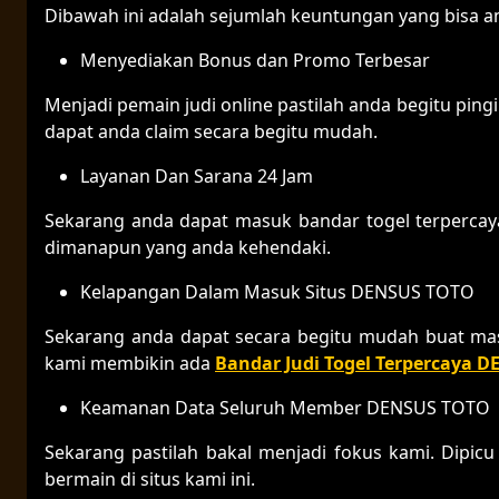
Dibawah ini adalah sejumlah keuntungan yang bisa a
Menyediakan Bonus dan Promo Terbesar
Menjadi pemain judi online pastilah anda begitu pi
dapat anda claim secara begitu mudah.
Layanan Dan Sarana 24 Jam
Sekarang anda dapat masuk bandar togel terperca
dimanapun yang anda kehendaki.
Kelapangan Dalam Masuk Situs DENSUS TOTO
Sekarang anda dapat secara begitu mudah buat mas
kami membikin ada
Bandar Judi Togel Terpercaya
Keamanan Data Seluruh Member DENSUS TOTO
Sekarang pastilah bakal menjadi fokus kami. Dip
bermain di situs kami ini.