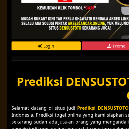
Login
Promo
Prediksi DENSUSTOTO
Selamat datang di situs judi
Prediksi DENSUSTOTO
Indonesia. Prediksi togel online yang kami siapkan s
sekarang sudah ada juta-an orang yang mengandalk
pemain judi togel online semua data penting soalnya p