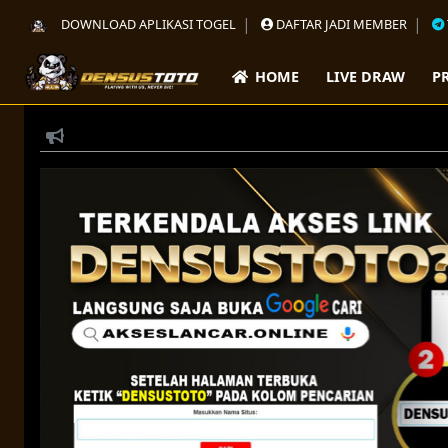
DOWNLOAD APLIKASI TOGEL
DAFTAR JADI MEMBER
HOME
LIVE DRAW
P