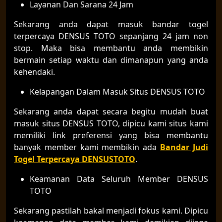
Layanan Dan Sarana 24 Jam
Sekarang anda dapat masuk bandar togel
terpercaya DENSUS TOTO sepanjang 24 jam non
stop. Maka bisa membantu anda membikin
bermain setiap waktu dan dimanapun yang anda
kehendaki.
Kelapangan Dalam Masuk Situs DENSUS TOTO
Sekarang anda dapat secara begitu mudah buat
masuk situs DENSUS TOTO, dipicu kami situs kami
memiliki link preferensi yang bisa membantu
banyak member kami membikin ada
Bandar Judi
Togel Terpercaya DENSUSTOTO
.
Keamanan Data Seluruh Member DENSUS
TOTO
Sekarang pastilah bakal menjadi fokus kami. Dipicu