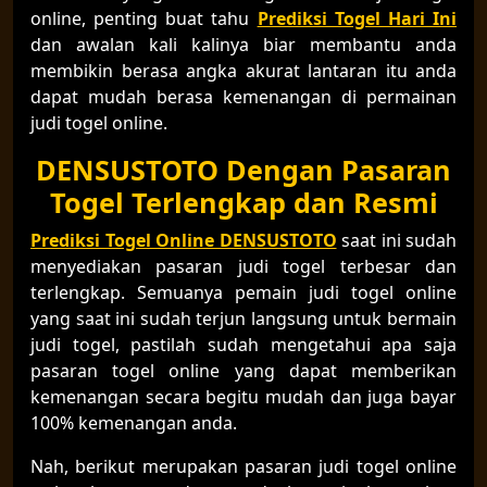
online, penting buat tahu
Prediksi Togel Hari Ini
dan awalan kali kalinya biar membantu anda
membikin berasa angka akurat lantaran itu anda
dapat mudah berasa kemenangan di permainan
judi togel online.
DENSUSTOTO Dengan Pasaran
Togel Terlengkap dan Resmi
Prediksi Togel Online DENSUSTOTO
saat ini sudah
menyediakan pasaran judi togel terbesar dan
terlengkap. Semuanya pemain judi togel online
yang saat ini sudah terjun langsung untuk bermain
judi togel, pastilah sudah mengetahui apa saja
pasaran togel online yang dapat memberikan
kemenangan secara begitu mudah dan juga bayar
100% kemenangan anda.
Nah, berikut merupakan pasaran judi togel online