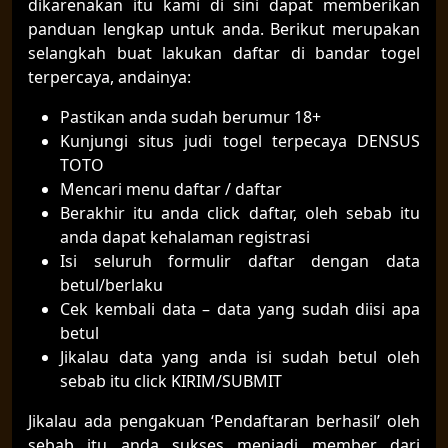
dikarenakan itu kami di sini dapat memberikan
panduan lengkap untuk anda. Berikut merupakan
selangkah buat lakukan daftar di bandar togel
terpercaya, andainya:
Pastikan anda sudah berumur 18+
Kunjungi situs judi togel terpecaya DENSUS
TOTO
Mencari menu daftar / daftar
Berakhir itu anda click daftar, oleh sebab itu
anda dapat kehalaman registrasi
Isi seluruh formulir daftar dengan data
betul/berlaku
Cek kembali data – data yang sudah diisi apa
betul
Jikalau data yang anda isi sudah betul oleh
sebab itu click KIRIM/SUBMIT
Jikalau ada pengakuan ‘Pendaftaran berhasil’ oleh
sebab itu anda sukses menjadi member dari