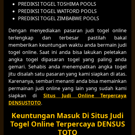
PREDIKSI TOGEL TOSHIMA POOLS
PREDIKSI TOGEL WATFORD POOLS
PREDIKSI TOGEL ZIMBABWE POOLS
Dengan menyediakan pasaran judi togel online
terlengkap dan terbesar pastilah bakal
memberikan keuntungan waktu anda bermain judi
togel online. Saat ini anda bisa lakukan peletakan
angka togel dipasaran togel yang paling anda
gemari. Sehabis anda menempatkan angka togel
jitu disalah satu pasaran yang kami siapkan di atas.
Karenanya, sembari menanti anda bisa memainkan
permainan judi online yang lain yang sudah kami
siapkan di
Situs Judi Online Terpercaya
DENSUSTOTO
.
Keuntungan Masuk Di Situs Judi
Togel Online Terpercaya DENSUS
TOTO