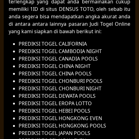
terlengkap yang dapat anda bermainakan cukup
memiliki 1ID di situs DENSUS TOTO, oleh sebab itu
anda segera bisa mendapatkan angka akurat anda
di antara antara lainnya pasaran Judi Togel Online
yang kami siapkan di bawah berikut ini:
PREDIKSI TOGEL CALIFORNIA
PREDIKSI TOGEL CAMBODIA NIGHT
PREDIKSI TOGEL CANADIA POOLS
PREDIKSI TOGEL CHINA NIGHT
PREDIKSI TOGEL CHINA POOLS
PREDIKSI TOGEL CHONBURI POOLS
PREDIKSI TOGEL CHONBURI NIGHT
PREDIKSI TOGEL DEWATA POOLS
PREDIKSI TOGEL EROPA LOTTO
PREDIKSI TOGEL HEBEI POOLS
PREDIKSI TOGEL HONGKONG EVEN
PREDIKSI TOGEL HONGKONG POOLS
PREDIKSI TOGEL JAPAN POOLS