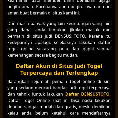
keamanan data member kami demikian dijaga
begitu aman. Karenanya anda begitu nyaman dan
aman buat bermain di situs kami ini.
Dan masih banyak yang lain keuntungan yang lain
yang dapat anda temukan jikalau masuk dan
bermain di situs judi DENSUS TOTO. Karena itu
kedepannya apalagi, selekasnya lakukan daftar
togel online sekarang pula dan gapai semua
kemenangan secara begitu mudah.
Daftar Akun di Situs Judi Togel
Terpercaya dan Terlengkap
Barangkali sejumlah pemain togel online di sini
yang sedang mencari bandar judi togel terpercaya
dan tehnik iuntuk lakukan
Daftar DENSUSTOTO
.
Daftar Togel Online saat ini bisa nada lakukan
dengan sangat mudah dan gratis, meski demikian
kalau anda belum ketahui cara mendaftarnya