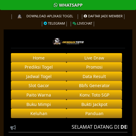
WHATSAPP
DOWNLOAD APLIKASI TOGEL
DAFTAR JADI MEMBER
TELEGRAM
LIVECHAT
Home
Live Draw
Prediksi Togel
Promosi
Jadwal Togel
Data Result
Slot Gacor
Bbfs Generator
Paito Warna
Konv. Toto SGP
Buku Mimpi
Bukti Jackpot
Keluhan
Panduan
SELAMAT DATANG DI
DENSUS