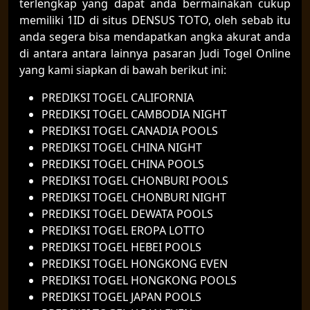
terlengkap yang dapat anda bermainakan cukup
memiliki 1ID di situs DENSUS TOTO, oleh sebab itu
anda segera bisa mendapatkan angka akurat anda
di antara antara lainnya pasaran Judi Togel Online
yang kami siapkan di bawah berikut ini:
PREDIKSI TOGEL CALIFORNIA
PREDIKSI TOGEL CAMBODIA NIGHT
PREDIKSI TOGEL CANADIA POOLS
PREDIKSI TOGEL CHINA NIGHT
PREDIKSI TOGEL CHINA POOLS
PREDIKSI TOGEL CHONBURI POOLS
PREDIKSI TOGEL CHONBURI NIGHT
PREDIKSI TOGEL DEWATA POOLS
PREDIKSI TOGEL EROPA LOTTO
PREDIKSI TOGEL HEBEI POOLS
PREDIKSI TOGEL HONGKONG EVEN
PREDIKSI TOGEL HONGKONG POOLS
PREDIKSI TOGEL JAPAN POOLS