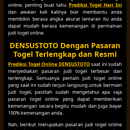
online, penting buat tahu
Prediksi Togel Hari Ini
dan awalan kali kalinya biar membantu anda
membikin berasa angka akurat lantaran itu anda
dapat mudah berasa kemenangan di permainan
judi togel online.
DENSUSTOTO Dengan Pasaran
Togel Terlengkap dan Resmi
Prediksi Togel Online DENSUSTOTO
saat ini sudah
menyediakan pasaran judi togel terbesar dan
terlengkap. Semuanya pemain judi togel online
yang saat ini sudah terjun langsung untuk bermain
judi togel, pastilah sudah mengetahui apa saja
pasaran togel online yang dapat memberikan
kemenangan secara begitu mudah dan juga bayar
100% kemenangan anda.
Nah, berikut merupakan pasaran judi togel online