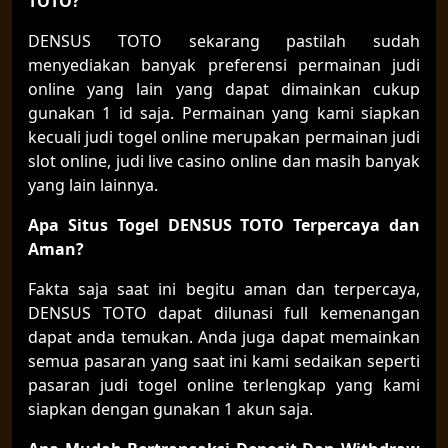
TOTO?
DENSUS TOTO sekarang pastilah sudah
menyediakan banyak preferensi permainan judi
online yang lain yang dapat dimainkan cukup
gunakan 1 id saja. Permainan yang kami siapkan
kecuali judi togel online merupakan permainan judi
slot online, judi live casino online dan masih banyak
yang lain lainnya.
Apa Situs Togel DENSUS TOTO Terpercaya dan
Aman?
Fakta saja saat ini begitu aman dan terpercaya,
DENSUS TOTO dapat dilunasi full kemenangan
dapat anda temukan. Anda juga dapat memainkan
semua pasaran yang saat ini kami sedaikan seperti
pasaran judi togel online terlengkap yang kami
siapkan dengan gunakan 1 akun saja.