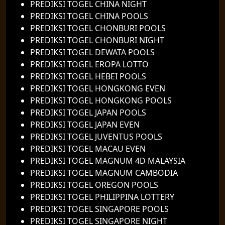
PREDIKSI TOGEL CHINA NIGHT
PREDIKSI TOGEL CHINA POOLS
PREDIKSI TOGEL CHONBURI POOLS
PREDIKSI TOGEL CHONBURI NIGHT
PREDIKSI TOGEL DEWATA POOLS
PREDIKSI TOGEL EROPA LOTTO
PREDIKSI TOGEL HEBEI POOLS
PREDIKSI TOGEL HONGKONG EVEN
PREDIKSI TOGEL HONGKONG POOLS
PREDIKSI TOGEL JAPAN POOLS
PREDIKSI TOGEL JAPAN EVEN
PREDIKSI TOGEL JUVENTUS POOLS
PREDIKSI TOGEL MACAU EVEN
PREDIKSI TOGEL MAGNUM 4D MALAYSIA
PREDIKSI TOGEL MAGNUM CAMBODIA
PREDIKSI TOGEL OREGON POOLS
PREDIKSI TOGEL PHILIPPINA LOTTERY
PREDIKSI TOGEL SINGAPORE POOLS
PREDIKSI TOGEL SINGAPORE NIGHT