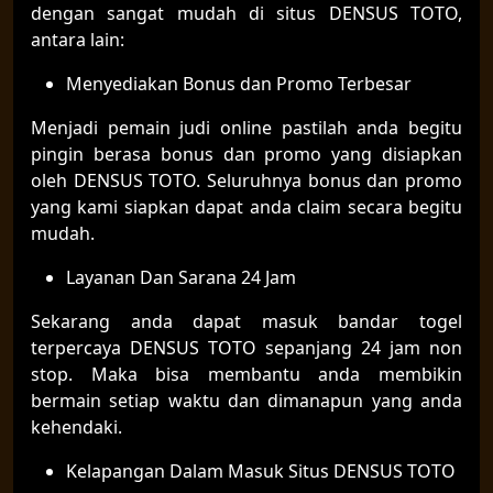
dengan sangat mudah di situs DENSUS TOTO,
antara lain:
Menyediakan Bonus dan Promo Terbesar
Menjadi pemain judi online pastilah anda begitu
pingin berasa bonus dan promo yang disiapkan
oleh DENSUS TOTO. Seluruhnya bonus dan promo
yang kami siapkan dapat anda claim secara begitu
mudah.
Layanan Dan Sarana 24 Jam
Sekarang anda dapat masuk bandar togel
terpercaya DENSUS TOTO sepanjang 24 jam non
stop. Maka bisa membantu anda membikin
bermain setiap waktu dan dimanapun yang anda
kehendaki.
Kelapangan Dalam Masuk Situs DENSUS TOTO