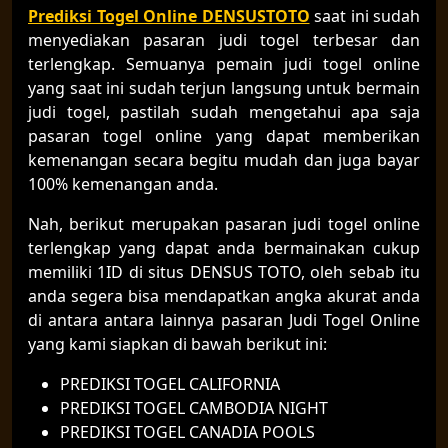
Prediksi Togel Online DENSUSTOTO
saat ini sudah
menyediakan pasaran judi togel terbesar dan
terlengkap. Semuanya pemain judi togel online
yang saat ini sudah terjun langsung untuk bermain
judi togel, pastilah sudah mengetahui apa saja
pasaran togel online yang dapat memberikan
kemenangan secara begitu mudah dan juga bayar
100% kemenangan anda.
Nah, berikut merupakan pasaran judi togel online
terlengkap yang dapat anda bermainakan cukup
memiliki 1ID di situs DENSUS TOTO, oleh sebab itu
anda segera bisa mendapatkan angka akurat anda
di antara antara lainnya pasaran Judi Togel Online
yang kami siapkan di bawah berikut ini:
PREDIKSI TOGEL CALIFORNIA
PREDIKSI TOGEL CAMBODIA NIGHT
PREDIKSI TOGEL CANADIA POOLS