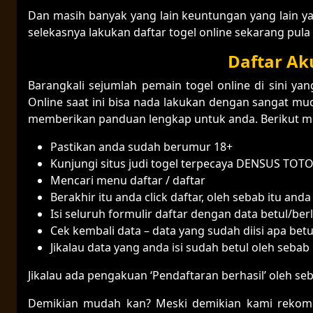
Dan masih banyak yang lain keuntungan yang lain ya
selekasnya lakukan daftar togel online sekarang pu
Daftar Aku
Barangkali sejumlah pemain togel online di sini ya
Online saat ini bisa nada lakukan dengan sangat mud
memberikan panduan lengkap untuk anda. Berikut mer
Pastikan anda sudah berumur 18+
Kunjungi situs judi togel terpecaya DENSUS TOT
Mencari menu daftar / daftar
Berakhir itu anda click daftar, oleh sebab itu and
Isi seluruh formulir daftar dengan data betul/ber
Cek kembali data – data yang sudah diisi apa betu
Jikalau data yang anda isi sudah betul oleh sebab
Jikalau ada pengakuan ‘Pendaftaran berhasil’ oleh 
Demikian mudah kan? Meski demikian kami rekomen