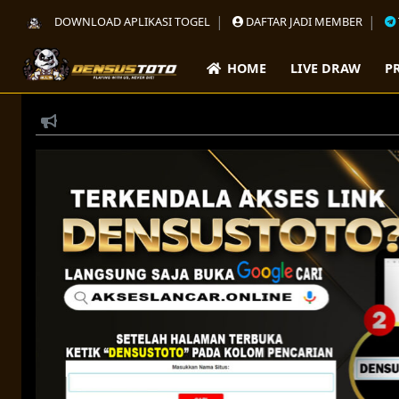
DOWNLOAD APLIKASI TOGEL
DAFTAR JADI MEMBER
HOME
LIVE DRAW
P