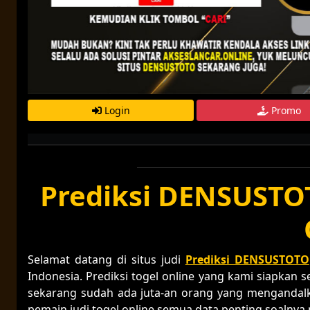
…
Login
Promo
Prediksi DENSUSTOTO
Selamat datang di situs judi
Prediksi DENSUSTOTO
Indonesia. Prediksi togel online yang kami siapkan s
sekarang sudah ada juta-an orang yang mengandalk
pemain judi togel online semua data penting soalnya p