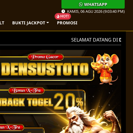
WHATSAPP
KAMIS, 06 AGU 2026 (
9:03:41 PM
)
LT
BUKTI JACKPOT
PROMOSI
SELAMAT DATANG DI
DENSUS