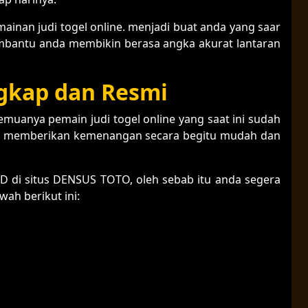
mainan judi togel online. menjadi buat anda yang saar
embantu anda membikin berasa angka akurat lantaran
gkap dan Resmi
emuanya pemain judi togel online yang saat ini sudah
apat memberikan kemenangan secara begitu mudah dan
ID di situs DENSUS TOTO, oleh sebab itu anda segera
ah berikut ini: