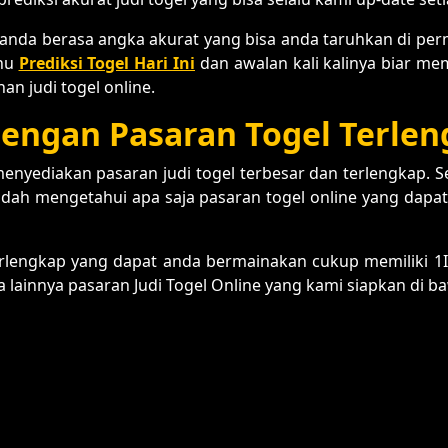
t anda berasa angka akurat yang bisa anda taruhkan di per
ahu
Prediksi Togel Hari Ini
dan awalan kali kalinya biar m
n judi togel online.
ngan Pasaran Togel Terlen
menyediakan pasaran judi togel terbesar dan terlengkap. S
h sudah mengetahui apa saja pasaran togel online yang d
erlengkap yang dapat anda bermainakan cukup memiliki 1
lainnya pasaran Judi Togel Online yang kami siapkan di baw