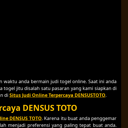
waktu anda bermain judi togel online. Saat ini anda
togel jitu disalah satu pasaran yang kami siapkan di
an di
Situs Judi Online Terpercaya DENSUSTOTO
.
percaya DENSUS TOTO
nline DENSUS TOTO
. Karena itu buat anda penggemar
ah menjadi preferensi yang paling tepat buat anda.