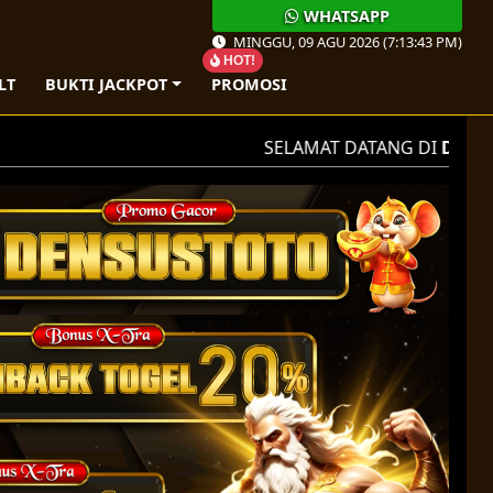
WHATSAPP
MINGGU, 09 AGU 2026 (
7:13:44 PM
)
LT
BUKTI JACKPOT
PROMOSI
SELAMAT DATANG DI
DENSUST