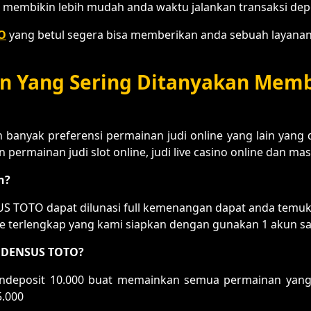
 membikin lebih mudah anda waktu jalankan transaksi dep
O
yang betul segera bisa memberikan anda sebuah layanan 
an Yang Sering Ditanyakan Me
anyak preferensi permainan judi online yang lain yang 
permainan judi slot online, judi live casino online dan mas
n?
NSUS TOTO dapat dilunasi full kemenangan dapat anda te
line terlengkap yang kami siapkan dengan gunakan 1 akun sa
i DENSUS TOTO?
ndeposit 10.000 buat memainkan semua permainan yang
5.000