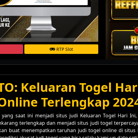
RTP Slot
: Keluaran Togel Hari
Online Terlengkap 202
yang saat ini menjadi situs judi Keluaran Togel Hari Ini
ekarang terlengkap dan menjadi situs judi togel terpercaya 
an buat menempatkan taruhan judi togel online di situ
rediksi akurat judi togel yang bisa selalu kami up-date seti