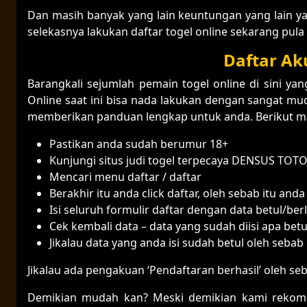
Dan masih banyak yang lain keuntungan yang lain ya
selekasnya lakukan daftar togel online sekarang pu
Daftar Aku
Barangkali sejumlah pemain togel online di sini ya
Online saat ini bisa nada lakukan dengan sangat mud
memberikan panduan lengkap untuk anda. Berikut mer
Pastikan anda sudah berumur 18+
Kunjungi situs judi togel terpecaya DENSUS TOT
Mencari menu daftar / daftar
Berakhir itu anda click daftar, oleh sebab itu and
Isi seluruh formulir daftar dengan data betul/ber
Cek kembali data – data yang sudah diisi apa betu
Jikalau data yang anda isi sudah betul oleh sebab
Jikalau ada pengakuan ‘Pendaftaran berhasil’ oleh 
Demikian mudah kan? Meski demikian kami rekomen