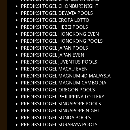
PREDIKSI TOGEL CHONBURI NIGHT
PREDIKSI TOGEL DEWATA POOLS
PREDIKSI TOGEL EROPA LOTTO
PREDIKSI TOGEL HEBEI POOLS
PREDIKSI TOGEL HONGKONG EVEN
PREDIKSI TOGEL HONGKONG POOLS
PREDIKSI TOGEL JAPAN POOLS
PREDIKSI TOGEL JAPAN EVEN
PREDIKSI TOGEL JUVENTUS POOLS
PREDIKSI TOGEL MACAU EVEN
PREDIKSI TOGEL MAGNUM 4D MALAYSIA
PREDIKSI TOGEL MAGNUM CAMBODIA
PREDIKSI TOGEL OREGON POOLS
PREDIKSI TOGEL PHILIPPINA LOTTERY
PREDIKSI TOGEL SINGAPORE POOLS
PREDIKSI TOGEL SINGAPORE NIGHT
PREDIKSI TOGEL SUNDA POOLS
PREDIKSI TOGEL SURABAYA POOLS