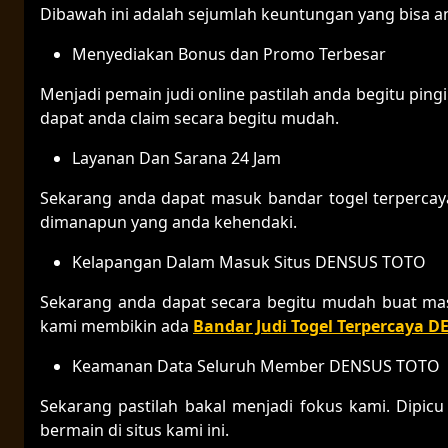
Dibawah ini adalah sejumlah keuntungan yang bisa a
Menyediakan Bonus dan Promo Terbesar
Menjadi pemain judi online pastilah anda begitu pi
dapat anda claim secara begitu mudah.
Layanan Dan Sarana 24 Jam
Sekarang anda dapat masuk bandar togel terperca
dimanapun yang anda kehendaki.
Kelapangan Dalam Masuk Situs DENSUS TOTO
Sekarang anda dapat secara begitu mudah buat mas
kami membikin ada
Bandar Judi Togel Terpercaya
Keamanan Data Seluruh Member DENSUS TOTO
Sekarang pastilah bakal menjadi fokus kami. Dip
bermain di situs kami ini.