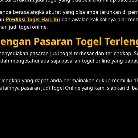
t anda berasa angka akurat yang bisa anda taruhkan di per
ahu
Prediksi Togel Hari Ini
dan awalan kali kalinya biar m
n judi togel online.
ngan Pasaran Togel Terlen
menyediakan pasaran judi togel terbesar dan terlengkap. S
h sudah mengetahui apa saja pasaran togel online yang d
erlengkap yang dapat anda bermainakan cukup memiliki 1
lainnya pasaran Judi Togel Online yang kami siapkan di baw