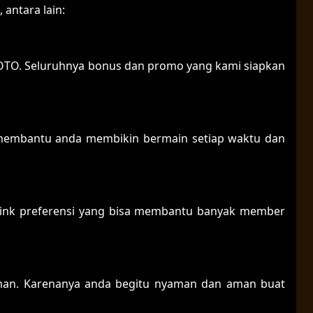
antara lain:
 TOTO. Seluruhnya bonus dan promo yang kami siapkan
 membantu anda membikin bermain setiap waktu dan
 link preferensi yang bisa membantu banyak member
aman. Karenanya anda begitu nyaman dan aman buat