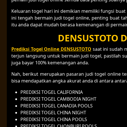
Keluaran togel hari ini demikian memiliki fungsi bua
ini tengah bermain judi togel online, penting buat t
itu anda dapat mudah berasa kemenangan di permaina
DENSUSTOTO De
Prediksi Togel Online DENSUSTOTO
saat ini sudah 
terjun langsung untuk bermain judi togel, pastila
juga bayar 100% kemenangan anda.
Nah, berikut merupakan pasaran judi togel online t
bisa mendapatkan angka akurat anda di antara antara 
PREDIKSI TOGEL CALIFORNIA
PREDIKSI TOGEL CAMBODIA NIGHT
PREDIKSI TOGEL CANADIA POOLS
PREDIKSI TOGEL CHINA NIGHT
PREDIKSI TOGEL CHINA POOLS
PREDIKSI TOGEL CHONBURI POOLS