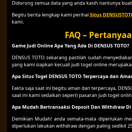
Didorong semua data yang anda kasih nantunya buat
Begitu berita lengkap kami perihal
Situs DENSUSTOT
kami.
FAQ – Pertanya
Game Judi Online Apa Yang Ada Di DENSUS TOTO?
DENSUS TOTO sekarang pastilah sudah menyediakan b
yang kami siapkan kecuali judi togel online merupakan 
Apa Situs Togel DENSUS TOTO Terpercaya dan Ama
Fakta saja saat ini begitu aman dan terpercaya, DE
saat ini kami sedaikan seperti pasaran judi togel on
Apa Mudah
Bert
ransaksi Deposit Dan Withdraw D
Demikian Mudah! anda semata-mata diperlukan me
diperlukan lakukan withdraw dengan paling sedikit 2