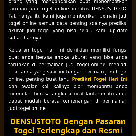
orang yang mengandalkan buat menempatkan
taruhan judi togel online di situs DENSUS TOTO.
Tak hanya itu kami juga memberikan pemain judi
togel online semua data penting soalnya prediksi
akurat judi togel yang bisa selalu kami up-date
setiap harinya.
Keluaran togel hari ini demikian memiliki fungsi
buat anda berasa angka akurat yang bisa anda
taruhkan di permainan judi togel online. menjadi
buat anda yang saar ini tengah bermain judi togel
online, penting buat tahu
Prediksi Togel Hari Ini
dan awalan kali kalinya biar membantu anda
membikin berasa angka akurat lantaran itu anda
dapat mudah berasa kemenangan di permainan
judi togel online.
DENSUSTOTO Dengan Pasaran
Togel Terlengkap dan Resmi