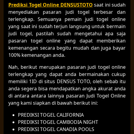
Prediksi Togel Online DENSUSTOTO
saat ini sudah
menyediakan pasaran judi togel terbesar dan
terlengkap. Semuanya pemain judi togel online
yang saat ini sudah terjun langsung untuk bermain
judi togel, pastilah sudah mengetahui apa saja
pasaran togel online yang dapat memberikan
kemenangan secara begitu mudah dan juga bayar
100% kemenangan anda.
Nah, berikut merupakan pasaran judi togel online
terlengkap yang dapat anda bermainakan cukup
memiliki 1ID di situs DENSUS TOTO, oleh sebab itu
anda segera bisa mendapatkan angka akurat anda
di antara antara lainnya pasaran Judi Togel Online
yang kami siapkan di bawah berikut ini:
PREDIKSI TOGEL CALIFORNIA
PREDIKSI TOGEL CAMBODIA NIGHT
PREDIKSI TOGEL CANADIA POOLS