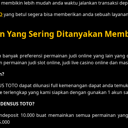
 membikin lebih mudah anda waktu jalankan transaksi dep
O
yang betul segera bisa memberikan anda sebuah layanan 
an Yang Sering Ditanyakan Me
anyak preferensi permainan judi online yang lain yang 
permainan judi slot online, judi live casino online dan mas
n?
NSUS TOTO dapat dilunasi full kemenangan dapat anda te
line terlengkap yang kami siapkan dengan gunakan 1 akun sa
i DENSUS TOTO?
ndeposit 10.000 buat memainkan semua permainan yang
5.000