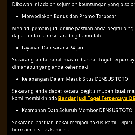
Dibawah ini adalah sejumlah keuntungan yang bisa a
Menyediakan Bonus dan Promo Terbesar
Menjadi pemain judi online pastilah anda begitu pi
dapat anda claim secara begitu mudah.
Layanan Dan Sarana 24 Jam
Sekarang anda dapat masuk bandar togel terperca
dimanapun yang anda kehendaki.
Kelapangan Dalam Masuk Situs DENSUS TOTO
Sekarang anda dapat secara begitu mudah buat mas
kami membikin ada
Bandar Judi Togel Terpercaya
Keamanan Data Seluruh Member DENSUS TOTO
Sekarang pastilah bakal menjadi fokus kami. Dip
bermain di situs kami ini.