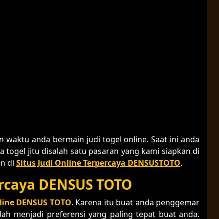
waktu anda bermain judi togel online. Saat ini anda
togel jitu disalah satu pasaran yang kami siapkan di
an di
Situs Judi Online Terpercaya DENSUSTOTO
.
percaya DENSUS TOTO
nline DENSUS TOTO
. Karena itu buat anda penggemar
ah menjadi preferensi yang paling tepat buat anda.