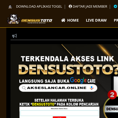
DOWNLOAD APLIKASI TOGEL
DAFTAR JADI MEMBER
HOME
LIVE DRAW
P