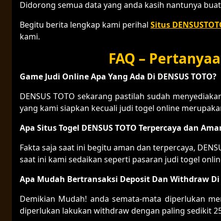
Didorong semua data yang anda kasih nantunya buat
Begitu berita lengkap kami perihal
Situs DENSUSTOT
kami.
FAQ – Pertanya
Game Judi Online Apa Yang Ada Di DENSUS TOTO?
DENSUS TOTO sekarang pastilah sudah menyediakan b
yang kami siapkan kecuali judi togel online merupakan 
Apa Situs Togel DENSUS TOTO Terpercaya dan Ama
Fakta saja saat ini begitu aman dan terpercaya, DE
saat ini kami sedaikan seperti pasaran judi togel on
Apa Mudah
Bert
ransaksi Deposit Dan Withdraw D
Demikian Mudah! anda semata-mata diperlukan me
diperlukan lakukan withdraw dengan paling sedikit 2