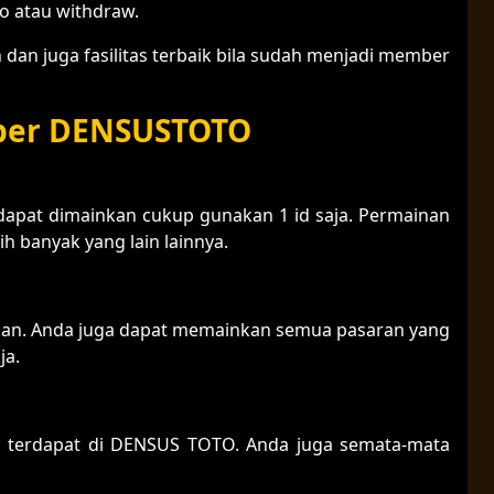
o atau withdraw.
dan juga fasilitas terbaik bila sudah menjadi member
mber DENSUSTOTO
dapat dimainkan cukup gunakan 1 id saja. Permainan
ih banyak yang lain lainnya.
mukan. Anda juga dapat memainkan semua pasaran yang
ja.
 terdapat di DENSUS TOTO. Anda juga semata-mata