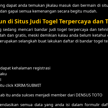
ng dapat anda temukan jikalau masuk dan bermain di sit
la dan gapai semua kemenangan secara begitu mudah.
n di Situs Judi Togel Terpercaya dan
ng sedang mencari bandar judi togel terpercaya dan tehn
ah dan gratis, meski demikian kalau anda belum ketahui 
upakan selangkah buat lakukan daftar di bandar togel te
O
a dapat kehalaman registrasi
laku
l
 itu click KIRIM/SUBMIT
sebab itu anda sukses menjadi member dari DENSUS TOTO
dasikan semua data yang anda isi dalam formulir dafta