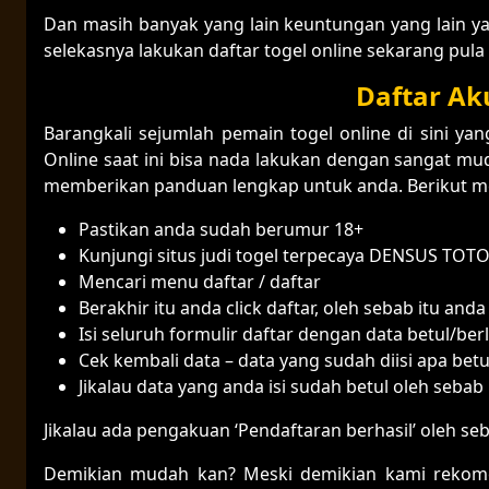
Dan masih banyak yang lain keuntungan yang lain ya
selekasnya lakukan daftar togel online sekarang pu
Daftar Aku
Barangkali sejumlah pemain togel online di sini ya
Online saat ini bisa nada lakukan dengan sangat mud
memberikan panduan lengkap untuk anda. Berikut mer
Pastikan anda sudah berumur 18+
Kunjungi situs judi togel terpecaya DENSUS TOT
Mencari menu daftar / daftar
Berakhir itu anda click daftar, oleh sebab itu and
Isi seluruh formulir daftar dengan data betul/ber
Cek kembali data – data yang sudah diisi apa betu
Jikalau data yang anda isi sudah betul oleh sebab
Jikalau ada pengakuan ‘Pendaftaran berhasil’ oleh 
Demikian mudah kan? Meski demikian kami rekomen