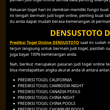
Keluaran togel hari ini demikian memiliki fungsi bua
ini tengah bermain judi togel online, penting buat t
itu anda dapat mudah berasa kemenangan di permaina
DENSUSTOTO De
Prediksi Togel Online DENSUSTOTO
saat ini sudah 
terjun langsung untuk bermain judi togel, pastila
juga bayar 100% kemenangan anda.
Nah, berikut merupakan pasaran judi togel online t
bisa mendapatkan angka akurat anda di antara antara 
PREDIKSI TOGEL CALIFORNIA
PREDIKSI TOGEL CAMBODIA NIGHT
PREDIKSI TOGEL CANADIA POOLS
PREDIKSI TOGEL CHINA NIGHT
PREDIKSI TOGEL CHINA POOLS
PREDIKSI TOGEL CHONBURI POOLS