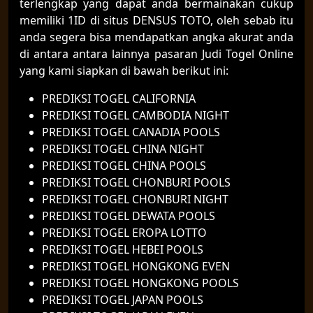
terlengkap yang dapat anda bermainakan cukup
memiliki 1ID di situs DENSUS TOTO, oleh sebab itu
anda segera bisa mendapatkan angka akurat anda
di antara antara lainnya pasaran Judi Togel Online
yang kami siapkan di bawah berikut ini:
PREDIKSI TOGEL CALIFORNIA
PREDIKSI TOGEL CAMBODIA NIGHT
PREDIKSI TOGEL CANADIA POOLS
PREDIKSI TOGEL CHINA NIGHT
PREDIKSI TOGEL CHINA POOLS
PREDIKSI TOGEL CHONBURI POOLS
PREDIKSI TOGEL CHONBURI NIGHT
PREDIKSI TOGEL DEWATA POOLS
PREDIKSI TOGEL EROPA LOTTO
PREDIKSI TOGEL HEBEI POOLS
PREDIKSI TOGEL HONGKONG EVEN
PREDIKSI TOGEL HONGKONG POOLS
PREDIKSI TOGEL JAPAN POOLS