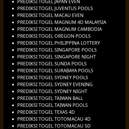
PREDIKSI TOGEL JAPAN EVEN
PREDIKSI TOGEL JUVENTUS POOLS
PREDIKSI TOGEL MACAU EVEN
PREDIKSI TOGEL MAGNUM 4D MALAYSIA
PREDIKSI TOGEL MAGNUM CAMBODIA
PREDIKSI TOGEL OREGON POOLS
PREDIKSI TOGEL PHILIPPINA LOTTERY
PREDIKSI TOGEL SINGAPORE POOLS
PREDIKSI TOGEL SINGAPORE NIGHT
PREDIKSI TOGEL SUNDA POOLS
PREDIKSI TOGEL SURABAYA POOLS
PREDIKSI TOGEL SYDNEY POOLS
PREDIKSI TOGEL SYDNEY EVENING
PREDIKSI TOGEL SYDNEY NIGHT
PREDIKSI TOGEL TAIWAN BALL
PREDIKSI TOGEL TAIWAN POOLS
PREDIKSI TOGEL TEXAS 4D
PREDIKSI TOGEL TOTOMACAU 4D
PREDIKSI TOGEL TOTOMACAU 5D