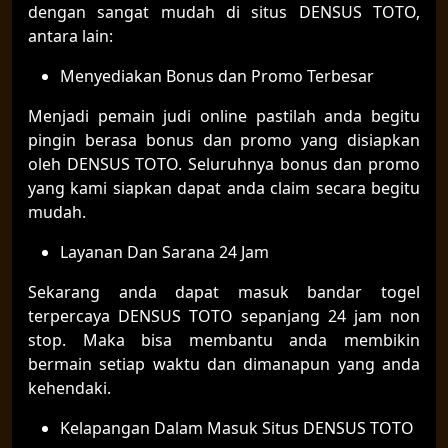
dengan sangat mudah di situs DENSUS TOTO,
antara lain:
Menyediakan Bonus dan Promo Terbesar
Menjadi pemain judi online pastilah anda begitu
pingin berasa bonus dan promo yang disiapkan
oleh DENSUS TOTO. Seluruhnya bonus dan promo
yang kami siapkan dapat anda claim secara begitu
mudah.
Layanan Dan Sarana 24 Jam
Sekarang anda dapat masuk bandar togel
terpercaya DENSUS TOTO sepanjang 24 jam non
stop. Maka bisa membantu anda membikin
bermain setiap waktu dan dimanapun yang anda
kehendaki.
Kelapangan Dalam Masuk Situs DENSUS TOTO