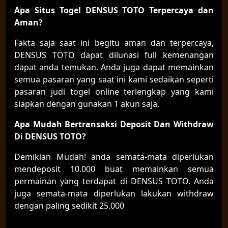
Apa Situs Togel DENSUS TOTO Terpercaya dan
Aman?
Fakta saja saat ini begitu aman dan terpercaya,
DENSUS TOTO dapat dilunasi full kemenangan
dapat anda temukan. Anda juga dapat memainkan
semua pasaran yang saat ini kami sedaikan seperti
pasaran judi togel online terlengkap yang kami
siapkan dengan gunakan 1 akun saja.
Apa Mudah
Bert
ransaksi Deposit Dan Withdraw
Di DENSUS TOTO?
Demikian Mudah! anda semata-mata diperlukan
mendeposit 10.000 buat memainkan semua
permainan yang terdapat di DENSUS TOTO. Anda
juga semata-mata diperlukan lakukan withdraw
dengan paling sedikit 25.000