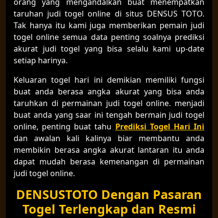
orang yang mengandalkan buat menempatkan
taruhan judi togel online di situs DENSUS TOTO.
Tak hanya itu kami juga memberikan pemain judi
togel online semua data penting soalnya prediksi
akurat judi togel yang bisa selalu kami up-date
setiap harinya.
Keluaran togel hari ini demikian memiliki fungsi
buat anda berasa angka akurat yang bisa anda
taruhkan di permainan judi togel online. menjadi
buat anda yang saar ini tengah bermain judi togel
online, penting buat tahu
Prediksi Togel Hari Ini
dan awalan kali kalinya biar membantu anda
membikin berasa angka akurat lantaran itu anda
dapat mudah berasa kemenangan di permainan
judi togel online.
DENSUSTOTO Dengan Pasaran
Togel Terlengkap dan Resmi