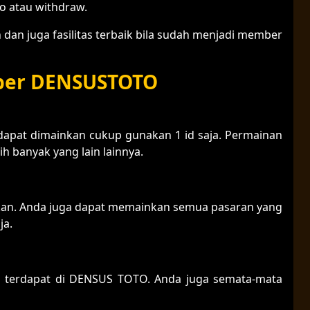
o atau withdraw.
dan juga fasilitas terbaik bila sudah menjadi member
mber DENSUSTOTO
dapat dimainkan cukup gunakan 1 id saja. Permainan
ih banyak yang lain lainnya.
mukan. Anda juga dapat memainkan semua pasaran yang
ja.
 terdapat di DENSUS TOTO. Anda juga semata-mata