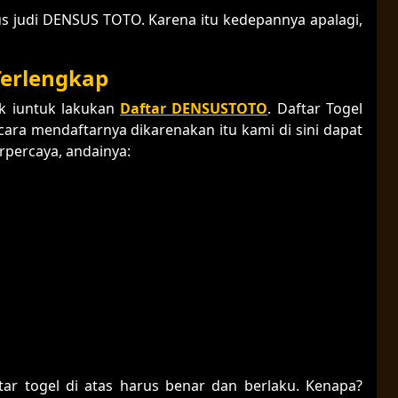
us judi DENSUS TOTO. Karena itu kedepannya apalagi,
 Terlengkap
ik iuntuk lakukan
Daftar DENSUSTOTO
. Daftar Togel
cara mendaftarnya dikarenakan itu kami di sini dapat
rpercaya, andainya:
r togel di atas harus benar dan berlaku. Kenapa?