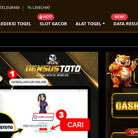
TELEGRAM
LIVECHAT
REDIKSI TOGEL
SLOT GACOR
ALAT TOGEL
DATA RESU