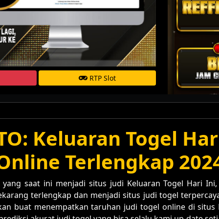
RTP Slot
: Keluaran Togel Hari
Online Terlengkap 202
yang saat ini menjadi situs judi Keluaran Togel Hari Ini
ekarang terlengkap dan menjadi situs judi togel terpercaya 
an buat menempatkan taruhan judi togel online di situ
rediksi akurat judi togel yang bisa selalu kami up-date seti