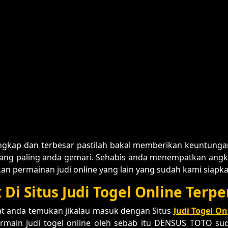
ngkap dan terbesar pastilah bakal memberikan keuntungan 
yang paling anda gemari. Sehabis anda menempatkan angka 
an permainan judi online yang lain yang sudah kami siapk
i Situs Judi Togel Online Ter
t anda temukan jikalau masuk dengan Situs
Judi Togel O
rmain judi togel online oleh sebab itu DENSUS TOTO sud