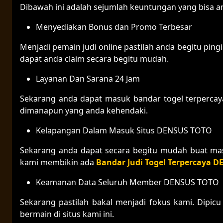
Dibawah ini adalah sejumlah keuntungan yang bisa a
Menyediakan Bonus dan Promo Terbesar
Menjadi pemain judi online pastilah anda begitu pi
dapat anda claim secara begitu mudah.
Layanan Dan Sarana 24 Jam
Sekarang anda dapat masuk bandar togel terperca
dimanapun yang anda kehendaki.
Kelapangan Dalam Masuk Situs DENSUS TOTO
Sekarang anda dapat secara begitu mudah buat mas
kami membikin ada
Bandar Judi Togel Terpercaya
Keamanan Data Seluruh Member DENSUS TOTO
Sekarang pastilah bakal menjadi fokus kami. Dip
bermain di situs kami ini.