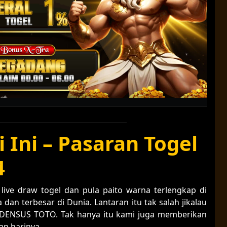
 Ini – Pasaran Togel
4
, live draw togel dan pula paito warna terlengkap di
dan terbesar di Dunia. Lantaran itu tak salah jikalau
s DENSUS TOTO. Tak hanya itu kami juga memberikan
ap harinya.