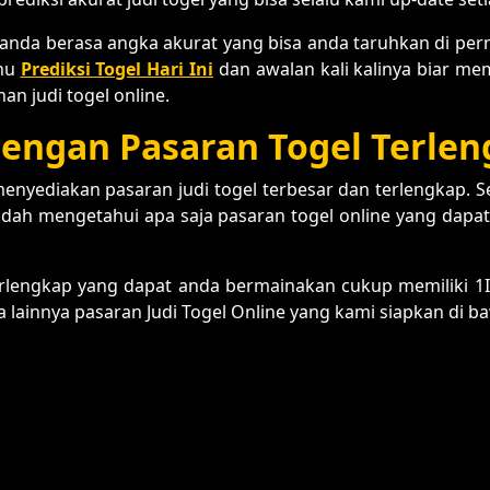
t anda berasa angka akurat yang bisa anda taruhkan di per
ahu
Prediksi Togel Hari Ini
dan awalan kali kalinya biar m
n judi togel online.
ngan Pasaran Togel Terlen
menyediakan pasaran judi togel terbesar dan terlengkap. S
h sudah mengetahui apa saja pasaran togel online yang d
erlengkap yang dapat anda bermainakan cukup memiliki 1
lainnya pasaran Judi Togel Online yang kami siapkan di baw