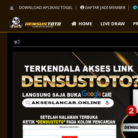
DOWNLOAD APLIKASI TOGEL
DAFTAR JADI MEMBER
HOME
LIVE DRAW
P