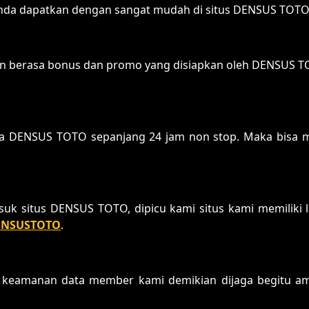
nda dapatkan dengan sangat mudah di situs DENSUS TOTO, 
ngin berasa bonus dan promo yang disiapkan oleh DENSUS
ya DENSUS TOTO sepanjang 24 jam non stop. Maka bisa
uk situs DENSUS TOTO, dipicu kami situs kami memiliki
 DENSUSTOTO
.
icu keamanan data member kami demikian dijaga begitu 