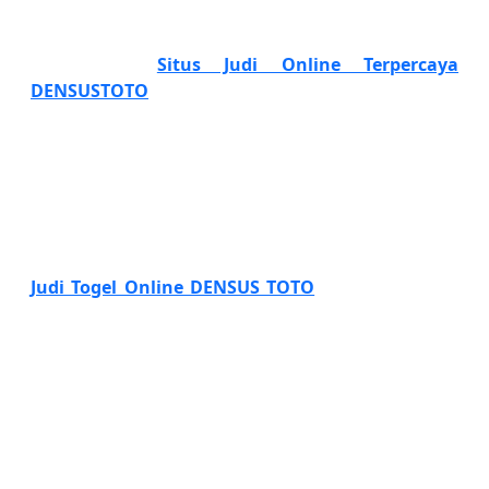
Karenanya, sembari menanti anda bisa memainkan
permainan judi online yang lain yang sudah kami
siapkan di
Situs Judi Online Terpercaya
DENSUSTOTO
.
Keuntungan Masuk Di Situs Judi
Togel Online Terpercaya DENSUS
TOTO
Waktu ini semakin bertambah keuntungan yang
dapat anda temukan jikalau masuk dengan Situs
Judi Togel Online DENSUS TOTO
. Karena itu buat
anda penggemar judi togel yang pingin berasa
keuntungan waktu bermain judi togel online oleh
sebab itu DENSUS TOTO sudah menjadi preferensi
yang paling tepat buat anda. Dibawah ini adalah
sejumlah keuntungan yang bisa anda dapatkan
dengan sangat mudah di situs DENSUS TOTO,
antara lain: