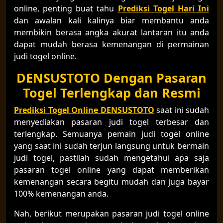
online, penting buat tahu
Prediksi Togel Hari Ini
dan awalan kali kalinya biar membantu anda
membikin berasa angka akurat lantaran itu anda
dapat mudah berasa kemenangan di permainan
judi togel online.
DENSUSTOTO Dengan Pasaran
Togel Terlengkap dan Resmi
Prediksi Togel Online DENSUSTOTO
saat ini sudah
menyediakan pasaran judi togel terbesar dan
terlengkap. Semuanya pemain judi togel online
yang saat ini sudah terjun langsung untuk bermain
judi togel, pastilah sudah mengetahui apa saja
pasaran togel online yang dapat memberikan
kemenangan secara begitu mudah dan juga bayar
100% kemenangan anda.
Nah, berikut merupakan pasaran judi togel online