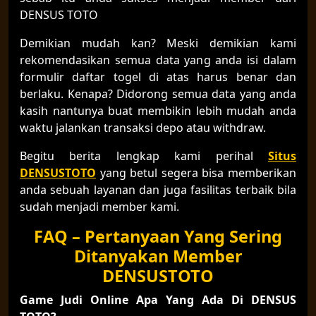
DENSUS TOTO
Demikian mudah kan? Meski demikian kami
rekomendasikan semua data yang anda isi dalam
formulir daftar togel di atas harus benar dan
berlaku. Kenapa? Didorong semua data yang anda
kasih nantunya buat membikin lebih mudah anda
waktu jalankan transaksi depo atau withdraw.
Begitu berita lengkap kami perihal
Situs
DENSUSTOTO
yang betul segera bisa memberikan
anda sebuah layanan dan juga fasilitas terbaik bila
sudah menjadi member kami.
FAQ – Pertanyaan Yang Sering
Ditanyakan Member
DENSUSTOTO
Game Judi Online Apa Yang Ada Di DENSUS