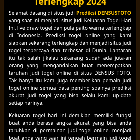
Terlengkap 2024
Selamat datang di situs judi
Prediksi DENSUSTOTO
yang saat ini menjadi situs judi Keluaran Togel Hari
Ini, live draw togel dan pula paito warna terlengkap
di Indonesia. Prediksi togel online yang kami
siapkan sekarang terlengkap dan menjadi situs judi
togel terpercaya dan terbesar di Dunia. Lantaran
itu tak salah jikalau sekarang sudah ada juta-an
orang yang mengandalkan buat menempatkan
taruhan judi togel online di situs DENSUS TOTO.
Tak hanya itu kami juga memberikan pemain judi
togel online semua data penting soalnya prediksi
akurat judi togel yang bisa selalu kami up-date
setiap harinya.
Keluaran togel hari ini demikian memiliki fungsi
buat anda berasa angka akurat yang bisa anda
taruhkan di permainan judi togel online. menjadi
buat anda yang saar ini tengah bermain judi togel