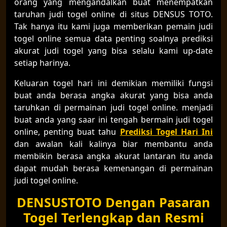
orang yang mengandalkan buat menempatkan
taruhan judi togel online di situs DENSUS TOTO.
Tak hanya itu kami juga memberikan pemain judi
togel online semua data penting soalnya prediksi
akurat judi togel yang bisa selalu kami up-date
setiap harinya.
Keluaran togel hari ini demikian memiliki fungsi
buat anda berasa angka akurat yang bisa anda
taruhkan di permainan judi togel online. menjadi
buat anda yang saar ini tengah bermain judi togel
online, penting buat tahu
Prediksi Togel Hari Ini
dan awalan kali kalinya biar membantu anda
membikin berasa angka akurat lantaran itu anda
dapat mudah berasa kemenangan di permainan
judi togel online.
DENSUSTOTO Dengan Pasaran
Togel Terlengkap dan Resmi