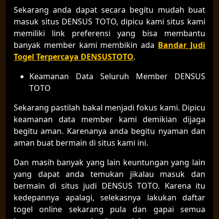
Sekarang anda dapat secara begitu mudah buat
masuk situs DENSUS TOTO, dipicu kami situs kami
memiliki link preferensi yang bisa membantu
banyak member kami membikin ada
Bandar Judi
Togel Terpercaya DENSUSTOTO
.
Keamanan Data Seluruh Member DENSUS
TOTO
Sekarang pastilah bakal menjadi fokus kami. Dipicu
keamanan data member kami demikian dijaga
begitu aman. Karenanya anda begitu nyaman dan
aman buat bermain di situs kami ini.
Dan masih banyak yang lain keuntungan yang lain
yang dapat anda temukan jikalau masuk dan
bermain di situs judi DENSUS TOTO. Karena itu
kedepannya apalagi, selekasnya lakukan daftar
togel online sekarang pula dan gapai semua