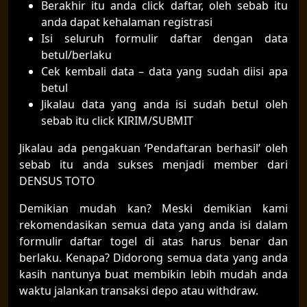
Berakhir itu anda click daftar, oleh sebab itu
anda dapat kehalaman registrasi
Isi seluruh formulir daftar dengan data
betul/berlaku
Cek kembali data – data yang sudah diisi apa
betul
Jikalau data yang anda isi sudah betul oleh
sebab itu click KIRIM/SUBMIT
Jikalau ada pengakuan ‘Pendaftaran berhasil’ oleh
sebab itu anda sukses menjadi member dari
DENSUS TOTO
Demikian mudah kan? Meski demikian kami
rekomendasikan semua data yang anda isi dalam
formulir daftar togel di atas harus benar dan
berlaku. Kenapa? Didorong semua data yang anda
kasih nantunya buat membikin lebih mudah anda
waktu jalankan transaksi depo atau withdraw.