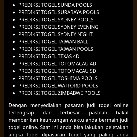
PREDIKSI TOGEL SUNDA POOLS
PREDIKSI TOGEL SURABAYA POOLS
PREDIKSI TOGEL SYDNEY POOLS
PREDIKSI TOGEL SYDNEY EVENING
PREDIKSI TOGEL SYDNEY NIGHT
PREDIKSI TOGEL TAIWAN BALL
PREDIKSI TOGEL TAIWAN POOLS
PREDIKSI TOGEL TEXAS 4D
PREDIKSI TOGEL TOTOMACAU 4D
PREDIKSI TOGEL TOTOMACAU 5D
PREDIKSI TOGEL TOSHIMA POOLS
PREDIKSI TOGEL WATFORD POOLS
PREDIKSI TOGEL ZIMBABWE POOLS
Dengan menyediakan pasaran judi togel online
terlengkap dan terbesar pastilah bakal
memberikan keuntungan waktu anda bermain judi
togel online. Saat ini anda bisa lakukan peletakan
angka togel dipasaran togel yang paling anda