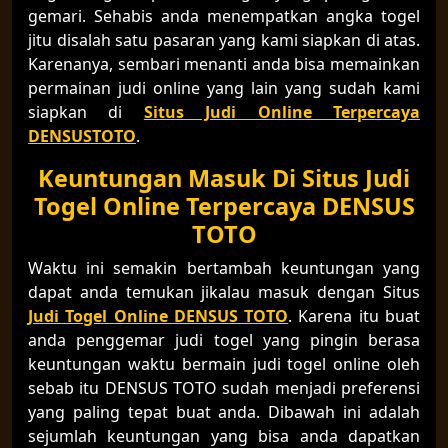
gemari. Sehabis anda menempatkan angka togel
jitu disalah satu pasaran yang kami siapkan di atas.
Karenanya, sembari menanti anda bisa memainkan
permainan judi online yang lain yang sudah kami
siapkan di
Situs Judi Online Terpercaya
DENSUSTOTO
.
Keuntungan Masuk Di Situs Judi
Togel Online Terpercaya DENSUS
TOTO
Waktu ini semakin bertambah keuntungan yang
dapat anda temukan jikalau masuk dengan Situs
Judi Togel Online DENSUS TOTO
. Karena itu buat
anda penggemar judi togel yang pingin berasa
keuntungan waktu bermain judi togel online oleh
sebab itu DENSUS TOTO sudah menjadi preferensi
yang paling tepat buat anda. Dibawah ini adalah
sejumlah keuntungan yang bisa anda dapatkan