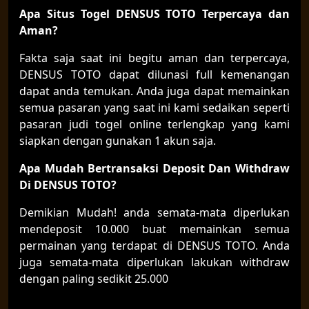
Apa Situs Togel DENSUS TOTO Terpercaya dan
Aman?
Fakta saja saat ini begitu aman dan terpercaya,
DENSUS TOTO dapat dilunasi full kemenangan
dapat anda temukan. Anda juga dapat memainkan
semua pasaran yang saat ini kami sedaikan seperti
pasaran judi togel online terlengkap yang kami
siapkan dengan gunakan 1 akun saja.
Apa Mudah
Bert
ransaksi Deposit Dan Withdraw
Di DENSUS TOTO?
Demikian Mudah! anda semata-mata diperlukan
mendeposit 10.000 buat memainkan semua
permainan yang terdapat di DENSUS TOTO. Anda
juga semata-mata diperlukan lakukan withdraw
dengan paling sedikit 25.000