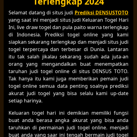
Terlengkap 2024
Selamat datang di situs judi
Prediksi DENSUSTOTO
yang saat ini menjadi situs judi Keluaran Togel Hari
Ini, live draw togel dan pula paito warna terlengkap
di Indonesia. Prediksi togel online yang kami
siapkan sekarang terlengkap dan menjadi situs judi
togel terpercaya dan terbesar di Dunia. Lantaran
itu tak salah jikalau sekarang sudah ada juta-an
orang yang mengandalkan buat menempatkan
taruhan judi togel online di situs DENSUS TOTO.
Tak hanya itu kami juga memberikan pemain judi
togel online semua data penting soalnya prediksi
akurat judi togel yang bisa selalu kami up-date
setiap harinya.
Keluaran togel hari ini demikian memiliki fungsi
buat anda berasa angka akurat yang bisa anda
taruhkan di permainan judi togel online. menjadi
buat anda yang saar ini tengah bermain judi togel