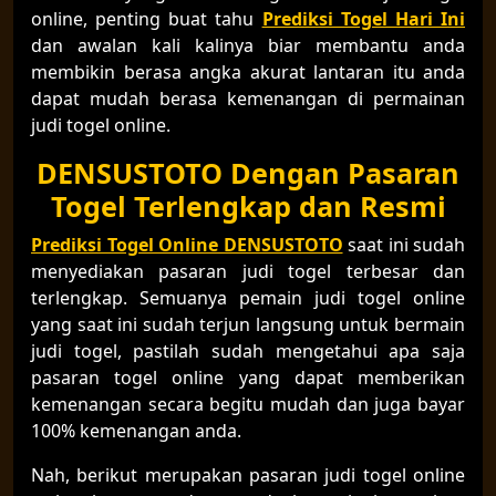
online, penting buat tahu
Prediksi Togel Hari Ini
dan awalan kali kalinya biar membantu anda
membikin berasa angka akurat lantaran itu anda
dapat mudah berasa kemenangan di permainan
judi togel online.
DENSUSTOTO Dengan Pasaran
Togel Terlengkap dan Resmi
Prediksi Togel Online DENSUSTOTO
saat ini sudah
menyediakan pasaran judi togel terbesar dan
terlengkap. Semuanya pemain judi togel online
yang saat ini sudah terjun langsung untuk bermain
judi togel, pastilah sudah mengetahui apa saja
pasaran togel online yang dapat memberikan
kemenangan secara begitu mudah dan juga bayar
100% kemenangan anda.
Nah, berikut merupakan pasaran judi togel online