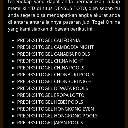
terlengkap yang dapat anda bermainakan cukup
memiliki 1ID di situs DENSUS TOTO, oleh sebab itu
anda segera bisa mendapatkan angka akurat anda
di antara antara lainnya pasaran Judi Togel Online
yang kami siapkan di bawah berikut ini:
PREDIKSI TOGEL CALIFORNIA
PREDIKSI TOGEL CAMBODIA NIGHT
PREDIKSI TOGEL CANADIA POOLS
PREDIKSI TOGEL CHINA NIGHT
PREDIKSI TOGEL CHINA POOLS
PREDIKSI TOGEL CHONBURI POOLS
PREDIKSI TOGEL CHONBURI NIGHT
PREDIKSI TOGEL DEWATA POOLS
PREDIKSI TOGEL EROPA LOTTO
PREDIKSI TOGEL HEBEI POOLS
PREDIKSI TOGEL HONGKONG EVEN
PREDIKSI TOGEL HONGKONG POOLS
PREDIKSI TOGEL JAPAN POOLS