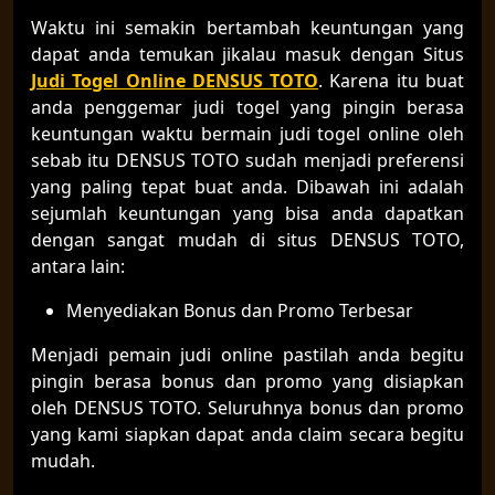
Waktu ini semakin bertambah keuntungan yang
dapat anda temukan jikalau masuk dengan Situs
Judi Togel Online DENSUS TOTO
. Karena itu buat
anda penggemar judi togel yang pingin berasa
keuntungan waktu bermain judi togel online oleh
sebab itu DENSUS TOTO sudah menjadi preferensi
yang paling tepat buat anda. Dibawah ini adalah
sejumlah keuntungan yang bisa anda dapatkan
dengan sangat mudah di situs DENSUS TOTO,
antara lain:
Menyediakan Bonus dan Promo Terbesar
Menjadi pemain judi online pastilah anda begitu
pingin berasa bonus dan promo yang disiapkan
oleh DENSUS TOTO. Seluruhnya bonus dan promo
yang kami siapkan dapat anda claim secara begitu
mudah.