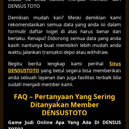
DENSUS TOTO
Demikian mudah kan? Meski demikian kami
rekomendasikan semua data yang anda isi dalam
formulir daftar togel di atas harus benar dan
berlaku. Kenapa? Didorong semua data yang anda
kasih nantunya buat membikin lebih mudah anda
waktu jalankan transaksi depo atau withdraw.
Begitu berita lengkap kami perihal
Situs
DENSUSTOTO
yang betul segera bisa memberikan
anda sebuah layanan dan juga fasilitas terbaik bila
sudah menjadi member kami.
FAQ – Pertanyaan Yang Sering
Ditanyakan Member
DENSUSTOTO
Game Judi Online Apa Yang Ada Di DENSUS