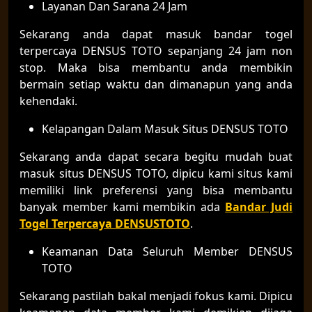
Layanan Dan Sarana 24 Jam
Sekarang anda dapat masuk bandar togel
terpercaya DENSUS TOTO sepanjang 24 jam non
stop. Maka bisa membantu anda membikin
bermain setiap waktu dan dimanapun yang anda
kehendaki.
Kelapangan Dalam Masuk Situs DENSUS TOTO
Sekarang anda dapat secara begitu mudah buat
masuk situs DENSUS TOTO, dipicu kami situs kami
memiliki link preferensi yang bisa membantu
banyak member kami membikin ada
Bandar Judi
Togel Terpercaya DENSUSTOTO
.
Keamanan Data Seluruh Member DENSUS
TOTO
Sekarang pastilah bakal menjadi fokus kami. Dipicu