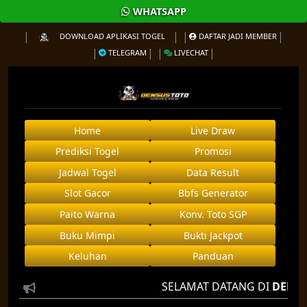
WHATSAPP
DOWNLOAD APLIKASI TOGEL
DAFTAR JADI MEMBER
TELEGRAM
LIVECHAT
Home
Live Draw
Prediksi Togel
Promosi
Jadwal Togel
Data Result
Slot Gacor
Bbfs Generator
Paito Warna
Konv. Toto SGP
Buku Mimpi
Bukti Jackpot
Keluhan
Panduan
SELAMAT DATANG DI
DENSUS