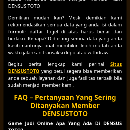
DENSUS TOTO
Demikian mudah kan? Meski demikian kami
rekomendasikan semua data yang anda isi dalam
formulir daftar togel di atas harus benar dan
berlaku. Kenapa? Didorong semua data yang anda
kasih nantunya buat membikin lebih mudah anda
waktu jalankan transaksi depo atau withdraw.
Begitu berita lengkap kami perihal
Situs
DENSUSTOTO
yang betul segera bisa memberikan
anda sebuah layanan dan juga fasilitas terbaik bila
sudah menjadi member kami.
FAQ – Pertanyaan Yang Sering
Ditanyakan Member
DENSUSTOTO
Game Judi Online Apa Yang Ada Di DENSUS