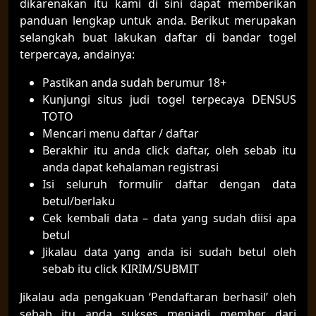
dikarenakan itu kami di sini dapat memberikan
panduan lengkap untuk anda. Berikut merupakan
selangkah buat lakukan daftar di bandar togel
terpercaya, andainya:
Pastikan anda sudah berumur 18+
Kunjungi situs judi togel terpecaya DENSUS
TOTO
Mencari menu daftar / daftar
Berakhir itu anda click daftar, oleh sebab itu
anda dapat kehalaman registrasi
Isi seluruh formulir daftar dengan data
betul/berlaku
Cek kembali data – data yang sudah diisi apa
betul
Jikalau data yang anda isi sudah betul oleh
sebab itu click KIRIM/SUBMIT
Jikalau ada pengakuan ‘Pendaftaran berhasil’ oleh
sebab itu anda sukses menjadi member dari