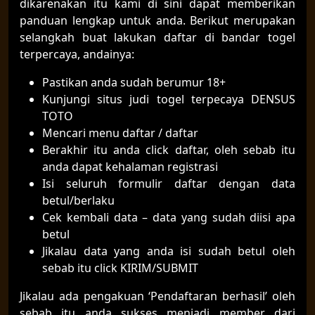
dikarenakan itu kami di sini dapat memberikan
panduan lengkap untuk anda. Berikut merupakan
selangkah buat lakukan daftar di bandar togel
terpercaya, andainya:
Pastikan anda sudah berumur 18+
Kunjungi situs judi togel terpecaya DENSUS
TOTO
Mencari menu daftar / daftar
Berakhir itu anda click daftar, oleh sebab itu
anda dapat kehalaman registrasi
Isi seluruh formulir daftar dengan data
betul/berlaku
Cek kembali data – data yang sudah diisi apa
betul
Jikalau data yang anda isi sudah betul oleh
sebab itu click KIRIM/SUBMIT
Jikalau ada pengakuan ‘Pendaftaran berhasil’ oleh
sebab itu anda sukses menjadi member dari