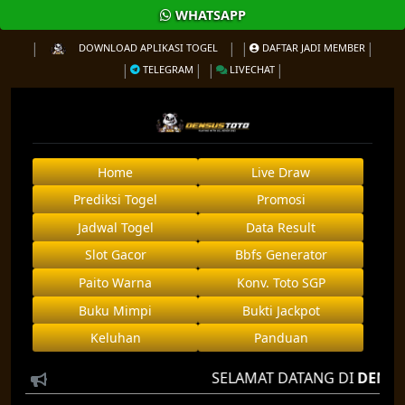
WHATSAPP
DOWNLOAD APLIKASI TOGEL
DAFTAR JADI MEMBER
TELEGRAM
LIVECHAT
Home
Live Draw
Prediksi Togel
Promosi
Jadwal Togel
Data Result
Slot Gacor
Bbfs Generator
Paito Warna
Konv. Toto SGP
Buku Mimpi
Bukti Jackpot
Keluhan
Panduan
SELAMAT DATANG DI
DENSUS