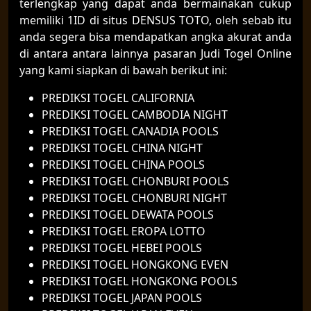
terlengkap yang dapat anda bermainakan cukup
memiliki 1ID di situs DENSUS TOTO, oleh sebab itu
anda segera bisa mendapatkan angka akurat anda
di antara antara lainnya pasaran Judi Togel Online
yang kami siapkan di bawah berikut ini:
PREDIKSI TOGEL CALIFORNIA
PREDIKSI TOGEL CAMBODIA NIGHT
PREDIKSI TOGEL CANADIA POOLS
PREDIKSI TOGEL CHINA NIGHT
PREDIKSI TOGEL CHINA POOLS
PREDIKSI TOGEL CHONBURI POOLS
PREDIKSI TOGEL CHONBURI NIGHT
PREDIKSI TOGEL DEWATA POOLS
PREDIKSI TOGEL EROPA LOTTO
PREDIKSI TOGEL HEBEI POOLS
PREDIKSI TOGEL HONGKONG EVEN
PREDIKSI TOGEL HONGKONG POOLS
PREDIKSI TOGEL JAPAN POOLS