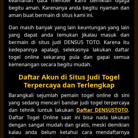
keamanan data member kami demikian dijaga
begitu aman. Karenanya anda begitu nyaman dan
aman buat bermain di situs kami ini.
Dan masih banyak yang lain keuntungan yang lain
yang dapat anda temukan jikalau masuk dan
bermain di situs judi DENSUS TOTO. Karena itu
kedepannya apalagi, selekasnya lakukan daftar
togel online sekarang pula dan gapai semua
kemenangan secara begitu mudah.
Daftar Akun di Situs Judi Togel
Terpercaya dan Terlengkap
Barangkali sejumlah pemain togel online di sini
yang sedang mencari bandar judi togel terpercaya
dan tehnik iuntuk lakukan
Daftar DENSUSTOTO
.
Daftar Togel Online saat ini bisa nada lakukan
dengan sangat mudah dan gratis, meski demikian
kalau anda belum ketahui cara mendaftarnya