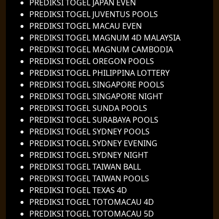
PREDIKSI TOGEL JAPAN EVEN
PREDIKSI TOGEL JUVENTUS POOLS
PREDIKSI TOGEL MACAU EVEN
PREDIKSI TOGEL MAGNUM 4D MALAYSIA
PREDIKSI TOGEL MAGNUM CAMBODIA
PREDIKSI TOGEL OREGON POOLS
PREDIKSI TOGEL PHILIPPINA LOTTERY
PREDIKSI TOGEL SINGAPORE POOLS
PREDIKSI TOGEL SINGAPORE NIGHT
PREDIKSI TOGEL SUNDA POOLS
PREDIKSI TOGEL SURABAYA POOLS
PREDIKSI TOGEL SYDNEY POOLS
PREDIKSI TOGEL SYDNEY EVENING
PREDIKSI TOGEL SYDNEY NIGHT
PREDIKSI TOGEL TAIWAN BALL
PREDIKSI TOGEL TAIWAN POOLS
PREDIKSI TOGEL TEXAS 4D
PREDIKSI TOGEL TOTOMACAU 4D
PREDIKSI TOGEL TOTOMACAU 5D