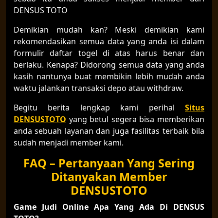
DENSUS TOTO
Demikian mudah kan? Meski demikian kami
rekomendasikan semua data yang anda isi dalam
formulir daftar togel di atas harus benar dan
berlaku. Kenapa? Didorong semua data yang anda
kasih nantunya buat membikin lebih mudah anda
waktu jalankan transaksi depo atau withdraw.
Begitu berita lengkap kami perihal
Situs
DENSUSTOTO
yang betul segera bisa memberikan
anda sebuah layanan dan juga fasilitas terbaik bila
sudah menjadi member kami.
FAQ – Pertanyaan Yang Sering
Ditanyakan Member
DENSUSTOTO
Game Judi Online Apa Yang Ada Di DENSUS