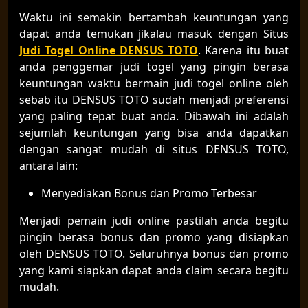
Waktu ini semakin bertambah keuntungan yang
dapat anda temukan jikalau masuk dengan Situs
Judi Togel Online DENSUS TOTO
. Karena itu buat
anda penggemar judi togel yang pingin berasa
keuntungan waktu bermain judi togel online oleh
sebab itu DENSUS TOTO sudah menjadi preferensi
yang paling tepat buat anda. Dibawah ini adalah
sejumlah keuntungan yang bisa anda dapatkan
dengan sangat mudah di situs DENSUS TOTO,
antara lain:
Menyediakan Bonus dan Promo Terbesar
Menjadi pemain judi online pastilah anda begitu
pingin berasa bonus dan promo yang disiapkan
oleh DENSUS TOTO. Seluruhnya bonus dan promo
yang kami siapkan dapat anda claim secara begitu
mudah.