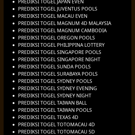
PREDIKSI TOGEL JAPAN EVEN
PREDIKSI TOGEL JUVENTUS POOLS
PREDIKSI TOGEL MACAU EVEN
PREDIKSI TOGEL MAGNUM 4D MALAYSIA
PREDIKSI TOGEL MAGNUM CAMBODIA
PREDIKSI TOGEL OREGON POOLS
PREDIKSI TOGEL PHILIPPINA LOTTERY
PREDIKSI TOGEL SINGAPORE POOLS
PREDIKSI TOGEL SINGAPORE NIGHT
PREDIKSI TOGEL SUNDA POOLS
PREDIKSI TOGEL SURABAYA POOLS
PREDIKSI TOGEL SYDNEY POOLS
PREDIKSI TOGEL SYDNEY EVENING
PREDIKSI TOGEL SYDNEY NIGHT
PREDIKSI TOGEL TAIWAN BALL
PREDIKSI TOGEL TAIWAN POOLS
PREDIKSI TOGEL TEXAS 4D
PREDIKSI TOGEL TOTOMACAU 4D
PREDIKSI TOGEL TOTOMACAU 5D