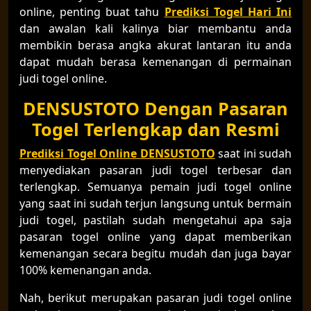
online, penting buat tahu
Prediksi Togel Hari Ini
dan awalan kali kalinya biar membantu anda
membikin berasa angka akurat lantaran itu anda
dapat mudah berasa kemenangan di permainan
judi togel online.
DENSUSTOTO Dengan Pasaran
Togel Terlengkap dan Resmi
Prediksi Togel Online DENSUSTOTO
saat ini sudah
menyediakan pasaran judi togel terbesar dan
terlengkap. Semuanya pemain judi togel online
yang saat ini sudah terjun langsung untuk bermain
judi togel, pastilah sudah mengetahui apa saja
pasaran togel online yang dapat memberikan
kemenangan secara begitu mudah dan juga bayar
100% kemenangan anda.
Nah, berikut merupakan pasaran judi togel online