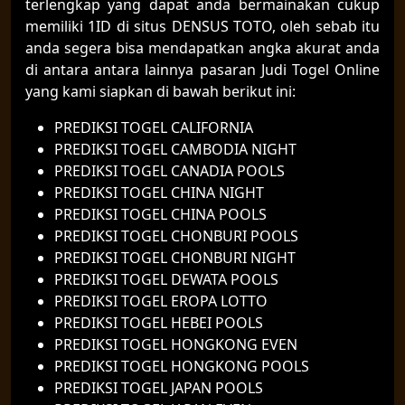
terlengkap yang dapat anda bermainakan cukup
memiliki 1ID di situs DENSUS TOTO, oleh sebab itu
anda segera bisa mendapatkan angka akurat anda
di antara antara lainnya pasaran Judi Togel Online
yang kami siapkan di bawah berikut ini:
PREDIKSI TOGEL CALIFORNIA
PREDIKSI TOGEL CAMBODIA NIGHT
PREDIKSI TOGEL CANADIA POOLS
PREDIKSI TOGEL CHINA NIGHT
PREDIKSI TOGEL CHINA POOLS
PREDIKSI TOGEL CHONBURI POOLS
PREDIKSI TOGEL CHONBURI NIGHT
PREDIKSI TOGEL DEWATA POOLS
PREDIKSI TOGEL EROPA LOTTO
PREDIKSI TOGEL HEBEI POOLS
PREDIKSI TOGEL HONGKONG EVEN
PREDIKSI TOGEL HONGKONG POOLS
PREDIKSI TOGEL JAPAN POOLS