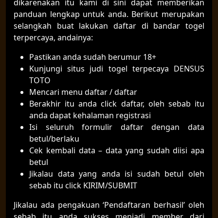
dikarenakan itu kami di sini dapat memberikan
panduan lengkap untuk anda. Berikut merupakan
selangkah buat lakukan daftar di bandar togel
terpercaya, andainya:
Pastikan anda sudah berumur 18+
Kunjungi situs judi togel terpecaya DENSUS
TOTO
Mencari menu daftar / daftar
Berakhir itu anda click daftar, oleh sebab itu
anda dapat kehalaman registrasi
Isi seluruh formulir daftar dengan data
betul/berlaku
Cek kembali data – data yang sudah diisi apa
betul
Jikalau data yang anda isi sudah betul oleh
sebab itu click KIRIM/SUBMIT
Jikalau ada pengakuan ‘Pendaftaran berhasil’ oleh
sebab itu anda sukses menjadi member dari