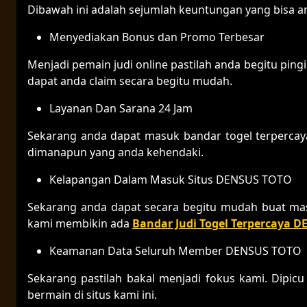
Dibawah ini adalah sejumlah keuntungan yang bisa a
Menyediakan Bonus dan Promo Terbesar
Menjadi pemain judi online pastilah anda begitu pi
dapat anda claim secara begitu mudah.
Layanan Dan Sarana 24 Jam
Sekarang anda dapat masuk bandar togel terperca
dimanapun yang anda kehendaki.
Kelapangan Dalam Masuk Situs DENSUS TOTO
Sekarang anda dapat secara begitu mudah buat mas
kami membikin ada
Bandar Judi Togel Terpercaya
Keamanan Data Seluruh Member DENSUS TOTO
Sekarang pastilah bakal menjadi fokus kami. Dip
bermain di situs kami ini.