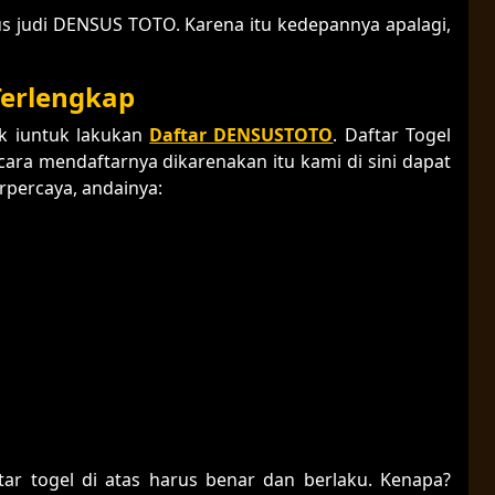
us judi DENSUS TOTO. Karena itu kedepannya apalagi,
 Terlengkap
ik iuntuk lakukan
Daftar DENSUSTOTO
. Daftar Togel
cara mendaftarnya dikarenakan itu kami di sini dapat
rpercaya, andainya:
r togel di atas harus benar dan berlaku. Kenapa?