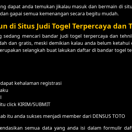
ng dapat anda temukan jikalau masuk dan bermain di sit
la dan gapai semua kemenangan secara begitu mudah.
n di Situs Judi Togel Terpercaya dan
ng sedang mencari bandar judi togel terpercaya dan tehn
ah dan gratis, meski demikian kalau anda belum ketahui 
upakan selangkah buat lakukan daftar di bandar togel te
O
a dapat kehalaman registrasi
laku
l
 itu click KIRIM/SUBMIT
sebab itu anda sukses menjadi member dari DENSUS TOTO
dasikan semua data yang anda isi dalam formulir dafta