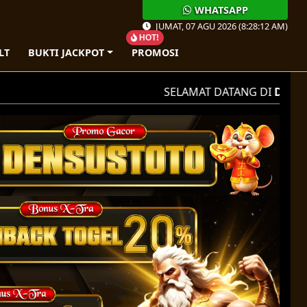
WHATSAPP
JUMAT, 07 AGU 2026 (
8:28:13 AM
)
LT
BUKTI JACKPOT
PROMOSI
SELAMAT DATANG DI
DENSUST