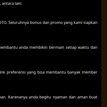
antara lain:
 TOTO. Seluruhnya bonus dan promo yang kami siapkan
 membantu anda membikin bermain setiap waktu dan
 link preferensi yang bisa membantu banyak member
aman. Karenanya anda begitu nyaman dan aman buat