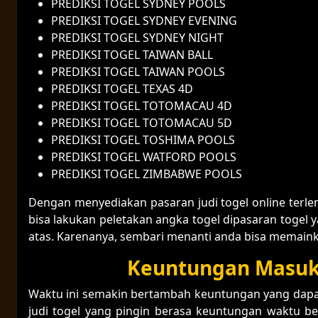
PREDIKSI TOGEL SYDNEY POOLS
PREDIKSI TOGEL SYDNEY EVENING
PREDIKSI TOGEL SYDNEY NIGHT
PREDIKSI TOGEL TAIWAN BALL
PREDIKSI TOGEL TAIWAN POOLS
PREDIKSI TOGEL TEXAS 4D
PREDIKSI TOGEL TOTOMACAU 4D
PREDIKSI TOGEL TOTOMACAU 5D
PREDIKSI TOGEL TOSHIMA POOLS
PREDIKSI TOGEL WATFORD POOLS
PREDIKSI TOGEL ZIMBABWE POOLS
Dengan menyediakan pasaran judi togel online terle
bisa lakukan peletakan angka togel dipasaran togel 
atas. Karenanya, sembari menanti anda bisa memaink
Keuntungan Masuk D
Waktu ini semakin bertambah keuntungan yang dapa
judi togel yang pingin berasa keuntungan waktu be