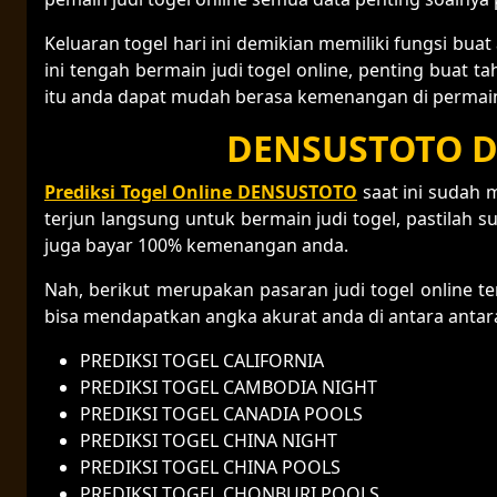
Keluaran togel hari ini demikian memiliki fungsi bua
ini tengah bermain judi togel online, penting buat t
itu anda dapat mudah berasa kemenangan di permaina
DENSUSTOTO De
Prediksi Togel Online DENSUSTOTO
saat ini sudah 
terjun langsung untuk bermain judi togel, pastila
juga bayar 100% kemenangan anda.
Nah, berikut merupakan pasaran judi togel online t
bisa mendapatkan angka akurat anda di antara antara 
PREDIKSI TOGEL CALIFORNIA
PREDIKSI TOGEL CAMBODIA NIGHT
PREDIKSI TOGEL CANADIA POOLS
PREDIKSI TOGEL CHINA NIGHT
PREDIKSI TOGEL CHINA POOLS
PREDIKSI TOGEL CHONBURI POOLS