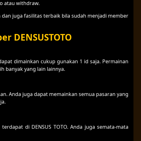
o atau withdraw.
dan juga fasilitas terbaik bila sudah menjadi member
mber DENSUSTOTO
dapat dimainkan cukup gunakan 1 id saja. Permainan
ih banyak yang lain lainnya.
mukan. Anda juga dapat memainkan semua pasaran yang
ja.
 terdapat di DENSUS TOTO. Anda juga semata-mata