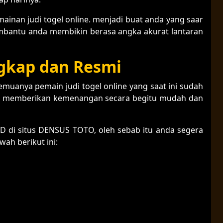
mainan judi togel online. menjadi buat anda yang saar
embantu anda membikin berasa angka akurat lantaran
gkap dan Resmi
emuanya pemain judi togel online yang saat ini sudah
apat memberikan kemenangan secara begitu mudah dan
ID di situs DENSUS TOTO, oleh sebab itu anda segera
ah berikut ini: