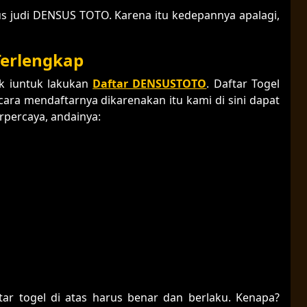
us judi DENSUS TOTO. Karena itu kedepannya apalagi,
 Terlengkap
ik iuntuk lakukan
Daftar DENSUSTOTO
. Daftar Togel
cara mendaftarnya dikarenakan itu kami di sini dapat
rpercaya, andainya:
r togel di atas harus benar dan berlaku. Kenapa?