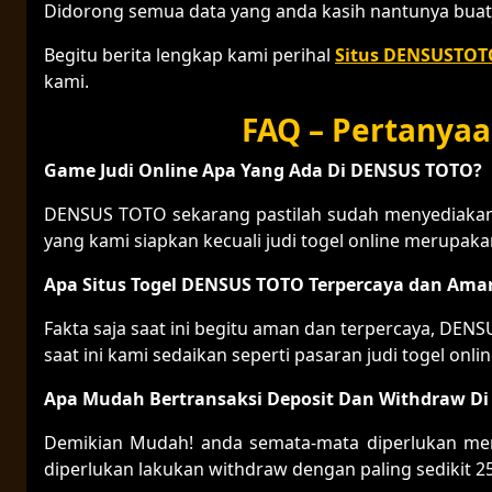
Didorong semua data yang anda kasih nantunya buat
Begitu berita lengkap kami perihal
Situs DENSUSTOT
kami.
FAQ – Pertanya
Game Judi Online Apa Yang Ada Di DENSUS TOTO?
DENSUS TOTO sekarang pastilah sudah menyediakan b
yang kami siapkan kecuali judi togel online merupakan 
Apa Situs Togel DENSUS TOTO Terpercaya dan Ama
Fakta saja saat ini begitu aman dan terpercaya, DE
saat ini kami sedaikan seperti pasaran judi togel on
Apa Mudah
Bert
ransaksi Deposit Dan Withdraw D
Demikian Mudah! anda semata-mata diperlukan me
diperlukan lakukan withdraw dengan paling sedikit 2