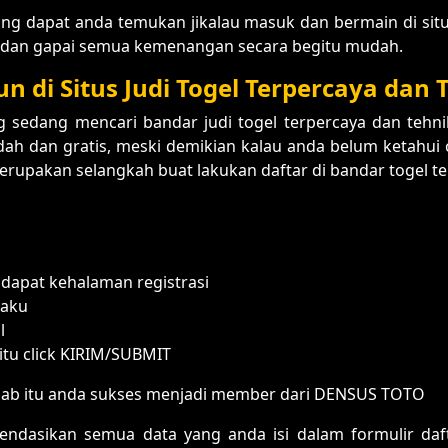
ng dapat anda temukan jikalau masuk dan bermain di sit
la dan gapai semua kemenangan secara begitu mudah.
n di Situs Judi Togel Terpercaya dan
ng sedang mencari bandar judi togel terpercaya dan tehn
ah dan gratis, meski demikian kalau anda belum ketahui 
upakan selangkah buat lakukan daftar di bandar togel te
O
a dapat kehalaman registrasi
laku
l
 itu click KIRIM/SUBMIT
sebab itu anda sukses menjadi member dari DENSUS TOTO
dasikan semua data yang anda isi dalam formulir dafta