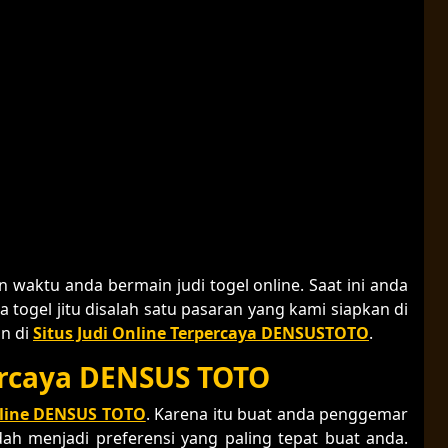
waktu anda bermain judi togel online. Saat ini anda
togel jitu disalah satu pasaran yang kami siapkan di
an di
Situs Judi Online Terpercaya DENSUSTOTO
.
percaya DENSUS TOTO
nline DENSUS TOTO
. Karena itu buat anda penggemar
ah menjadi preferensi yang paling tepat buat anda.