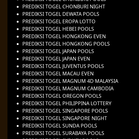
PREDIKSI TOGEL CHONBURI NIGHT
PREDIKSI TOGEL DEWATA POOLS
PREDIKSI TOGEL EROPA LOTTO
PREDIKSI TOGEL HEBEI POOLS
PREDIKSI TOGEL HONGKONG EVEN
PREDIKSI TOGEL HONGKONG POOLS
PREDIKSI TOGEL JAPAN POOLS
PREDIKSI TOGEL JAPAN EVEN
PREDIKSI TOGEL JUVENTUS POOLS
PREDIKSI TOGEL MACAU EVEN
PREDIKSI TOGEL MAGNUM 4D MALAYSIA
PREDIKSI TOGEL MAGNUM CAMBODIA
PREDIKSI TOGEL OREGON POOLS
PREDIKSI TOGEL PHILIPPINA LOTTERY
PREDIKSI TOGEL SINGAPORE POOLS
PREDIKSI TOGEL SINGAPORE NIGHT
PREDIKSI TOGEL SUNDA POOLS
PREDIKSI TOGEL SURABAYA POOLS