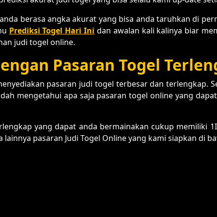
t anda berasa angka akurat yang bisa anda taruhkan di per
ahu
Prediksi Togel Hari Ini
dan awalan kali kalinya biar m
n judi togel online.
ngan Pasaran Togel Terlen
menyediakan pasaran judi togel terbesar dan terlengkap. S
h sudah mengetahui apa saja pasaran togel online yang d
erlengkap yang dapat anda bermainakan cukup memiliki 1
lainnya pasaran Judi Togel Online yang kami siapkan di baw