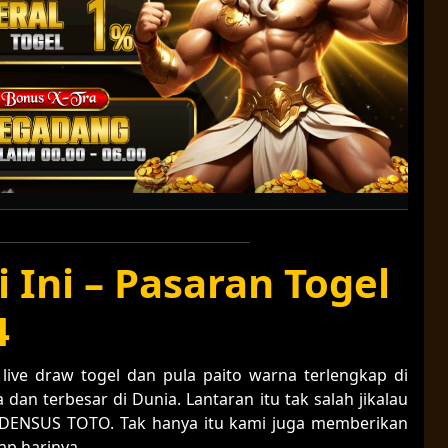
 Ini – Pasaran Togel
4
, live draw togel dan pula paito warna terlengkap di
dan terbesar di Dunia. Lantaran itu tak salah jikalau
s DENSUS TOTO. Tak hanya itu kami juga memberikan
ap harinya.