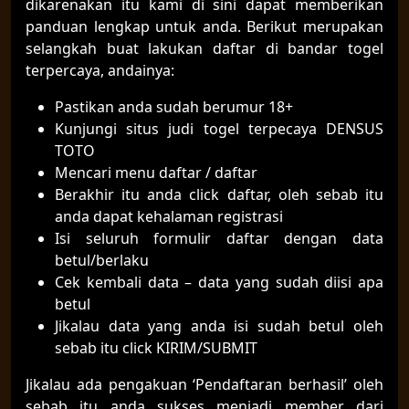
dikarenakan itu kami di sini dapat memberikan
panduan lengkap untuk anda. Berikut merupakan
selangkah buat lakukan daftar di bandar togel
terpercaya, andainya:
Pastikan anda sudah berumur 18+
Kunjungi situs judi togel terpecaya DENSUS
TOTO
Mencari menu daftar / daftar
Berakhir itu anda click daftar, oleh sebab itu
anda dapat kehalaman registrasi
Isi seluruh formulir daftar dengan data
betul/berlaku
Cek kembali data – data yang sudah diisi apa
betul
Jikalau data yang anda isi sudah betul oleh
sebab itu click KIRIM/SUBMIT
Jikalau ada pengakuan ‘Pendaftaran berhasil’ oleh
sebab itu anda sukses menjadi member dari