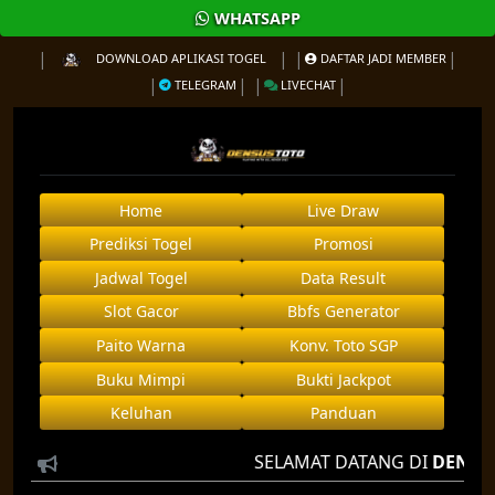
WHATSAPP
DOWNLOAD APLIKASI TOGEL
DAFTAR JADI MEMBER
TELEGRAM
LIVECHAT
Home
Live Draw
Prediksi Togel
Promosi
Jadwal Togel
Data Result
Slot Gacor
Bbfs Generator
Paito Warna
Konv. Toto SGP
Buku Mimpi
Bukti Jackpot
Keluhan
Panduan
SELAMAT DATANG DI
DENSUS