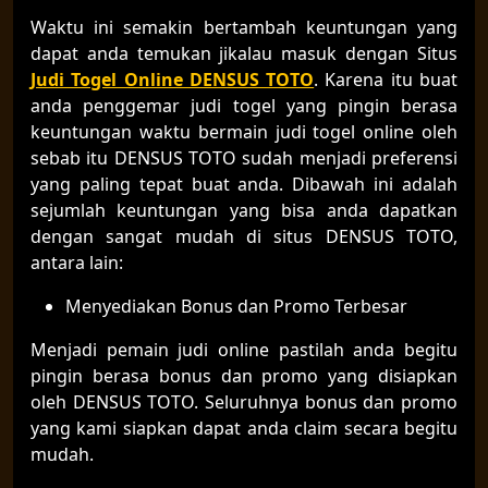
Waktu ini semakin bertambah keuntungan yang
dapat anda temukan jikalau masuk dengan Situs
Judi Togel Online DENSUS TOTO
. Karena itu buat
anda penggemar judi togel yang pingin berasa
keuntungan waktu bermain judi togel online oleh
sebab itu DENSUS TOTO sudah menjadi preferensi
yang paling tepat buat anda. Dibawah ini adalah
sejumlah keuntungan yang bisa anda dapatkan
dengan sangat mudah di situs DENSUS TOTO,
antara lain:
Menyediakan Bonus dan Promo Terbesar
Menjadi pemain judi online pastilah anda begitu
pingin berasa bonus dan promo yang disiapkan
oleh DENSUS TOTO. Seluruhnya bonus dan promo
yang kami siapkan dapat anda claim secara begitu
mudah.