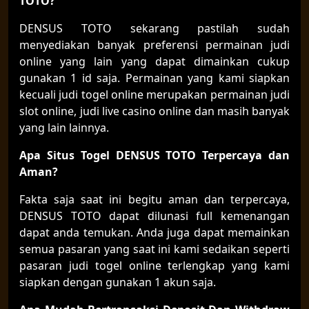
TOTO?
DENSUS TOTO sekarang pastilah sudah
menyediakan banyak preferensi permainan judi
online yang lain yang dapat dimainkan cukup
gunakan 1 id saja. Permainan yang kami siapkan
kecuali judi togel online merupakan permainan judi
slot online, judi live casino online dan masih banyak
yang lain lainnya.
Apa Situs Togel DENSUS TOTO Terpercaya dan
Aman?
Fakta saja saat ini begitu aman dan terpercaya,
DENSUS TOTO dapat dilunasi full kemenangan
dapat anda temukan. Anda juga dapat memainkan
semua pasaran yang saat ini kami sedaikan seperti
pasaran judi togel online terlengkap yang kami
siapkan dengan gunakan 1 akun saja.