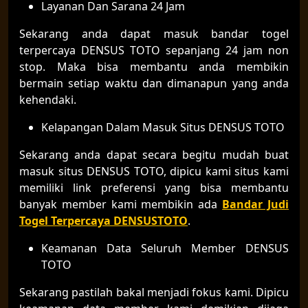
Layanan Dan Sarana 24 Jam
Sekarang anda dapat masuk bandar togel
terpercaya DENSUS TOTO sepanjang 24 jam non
stop. Maka bisa membantu anda membikin
bermain setiap waktu dan dimanapun yang anda
kehendaki.
Kelapangan Dalam Masuk Situs DENSUS TOTO
Sekarang anda dapat secara begitu mudah buat
masuk situs DENSUS TOTO, dipicu kami situs kami
memiliki link preferensi yang bisa membantu
banyak member kami membikin ada
Bandar Judi
Togel Terpercaya DENSUSTOTO
.
Keamanan Data Seluruh Member DENSUS
TOTO
Sekarang pastilah bakal menjadi fokus kami. Dipicu