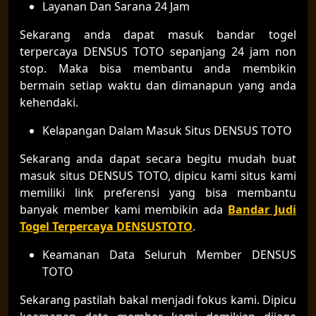
Layanan Dan Sarana 24 Jam
Sekarang anda dapat masuk bandar togel
terpercaya DENSUS TOTO sepanjang 24 jam non
stop. Maka bisa membantu anda membikin
bermain setiap waktu dan dimanapun yang anda
kehendaki.
Kelapangan Dalam Masuk Situs DENSUS TOTO
Sekarang anda dapat secara begitu mudah buat
masuk situs DENSUS TOTO, dipicu kami situs kami
memiliki link preferensi yang bisa membantu
banyak member kami membikin ada
Bandar Judi
Togel Terpercaya DENSUSTOTO
.
Keamanan Data Seluruh Member DENSUS
TOTO
Sekarang pastilah bakal menjadi fokus kami. Dipicu