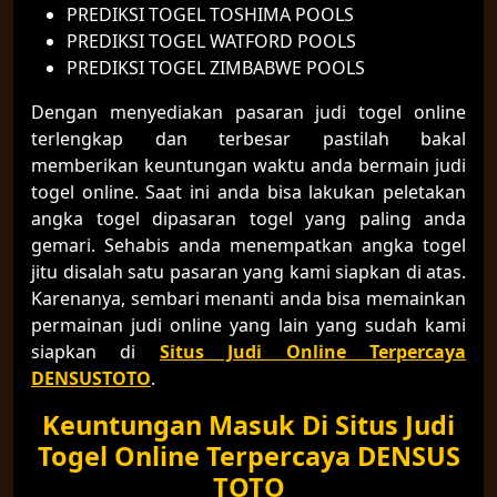
PREDIKSI TOGEL TOSHIMA POOLS
PREDIKSI TOGEL WATFORD POOLS
PREDIKSI TOGEL ZIMBABWE POOLS
Dengan menyediakan pasaran judi togel online
terlengkap dan terbesar pastilah bakal
memberikan keuntungan waktu anda bermain judi
togel online. Saat ini anda bisa lakukan peletakan
angka togel dipasaran togel yang paling anda
gemari. Sehabis anda menempatkan angka togel
jitu disalah satu pasaran yang kami siapkan di atas.
Karenanya, sembari menanti anda bisa memainkan
permainan judi online yang lain yang sudah kami
siapkan di
Situs Judi Online Terpercaya
DENSUSTOTO
.
Keuntungan Masuk Di Situs Judi
Togel Online Terpercaya DENSUS
TOTO