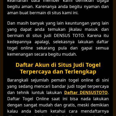
keamanan data member kami demikian dijaga
begitu aman. Karenanya anda begitu nyaman dan
aman buat bermain di situs kami ini.
Dan masih banyak yang lain keuntungan yang lain
yang dapat anda temukan jikalau masuk dan
bermain di situs judi DENSUS TOTO. Karena itu
kedepannya apalagi, selekasnya lakukan daftar
togel online sekarang pula dan gapai semua
kemenangan secara begitu mudah.
Daftar Akun di Situs Judi Togel
Terpercaya dan Terlengkap
Barangkali sejumlah pemain togel online di sini
yang sedang mencari bandar judi togel terpercaya
dan tehnik iuntuk lakukan
Daftar DENSUSTOTO
.
Daftar Togel Online saat ini bisa nada lakukan
dengan sangat mudah dan gratis, meski demikian
kalau anda belum ketahui cara mendaftarnya