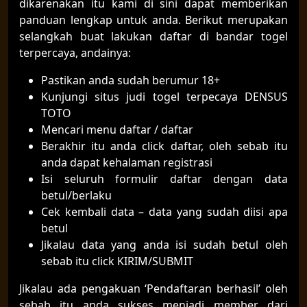
dikarenakan itu kami di sini dapat memberikan
panduan lengkap untuk anda. Berikut merupakan
selangkah buat lakukan daftar di bandar togel
terpercaya, andainya:
Pastikan anda sudah berumur 18+
Kunjungi situs judi togel terpecaya DENSUS
TOTO
Mencari menu daftar / daftar
Berakhir itu anda click daftar, oleh sebab itu
anda dapat kehalaman registrasi
Isi seluruh formulir daftar dengan data
betul/berlaku
Cek kembali data – data yang sudah diisi apa
betul
Jikalau data yang anda isi sudah betul oleh
sebab itu click KIRIM/SUBMIT
Jikalau ada pengakuan ‘Pendaftaran berhasil’ oleh
sebab itu anda sukses menjadi member dari