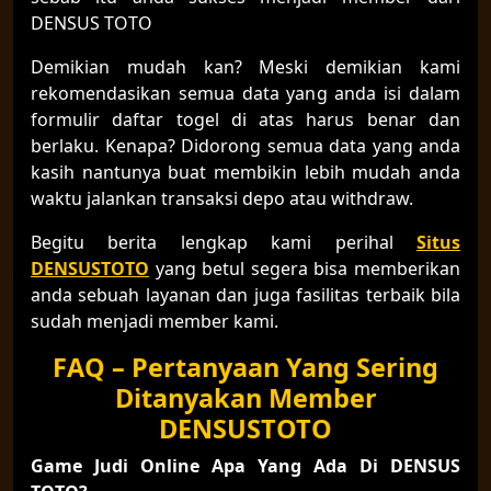
DENSUS TOTO
Demikian mudah kan? Meski demikian kami
rekomendasikan semua data yang anda isi dalam
formulir daftar togel di atas harus benar dan
berlaku. Kenapa? Didorong semua data yang anda
kasih nantunya buat membikin lebih mudah anda
waktu jalankan transaksi depo atau withdraw.
Begitu berita lengkap kami perihal
Situs
DENSUSTOTO
yang betul segera bisa memberikan
anda sebuah layanan dan juga fasilitas terbaik bila
sudah menjadi member kami.
FAQ – Pertanyaan Yang Sering
Ditanyakan Member
DENSUSTOTO
Game Judi Online Apa Yang Ada Di DENSUS