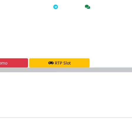
Daftar Jadi Member
Telegram
Livechat
el
Slot Gacor
Alat Togel
Data Result
Bukti Jackpot
SELAMAT DATANG DI
DENSUSTO
omo
RTP Slot
 TOGEL TOTO MACAU – 31 JANUAR