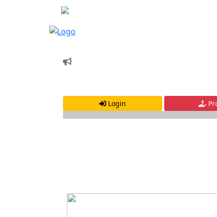
Download Aplikasi Togel
Home
Live Draw
Prediksi Tog
Login
Pr
SYAIR