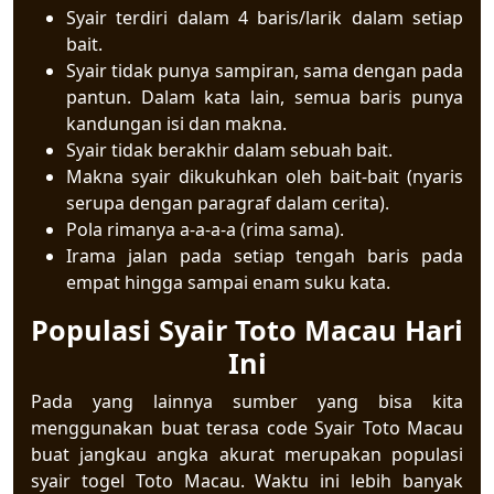
Syair terdiri dalam 4 baris/larik dalam setiap
bait.
Syair tidak punya sampiran, sama dengan pada
pantun. Dalam kata lain, semua baris punya
kandungan isi dan makna.
Syair tidak berakhir dalam sebuah bait.
Makna syair dikukuhkan oleh bait-bait (nyaris
serupa dengan paragraf dalam cerita).
Pola rimanya a-a-a-a (rima sama).
Irama jalan pada setiap tengah baris pada
empat hingga sampai enam suku kata.
Populasi Syair Toto Macau Hari
Ini
Pada yang lainnya sumber yang bisa kita
menggunakan buat terasa code Syair Toto Macau
buat jangkau angka akurat merupakan populasi
syair togel Toto Macau. Waktu ini lebih banyak