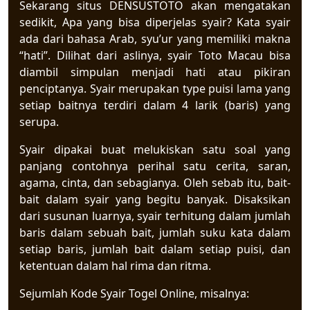
Sekarang situs DENSUSTOTO akan mengatakan
sedikit, Apa yang bisa diperjelas syair? Kata syair
ada dari bahasa Arab, syu’ur yang memiliki makna
“hati”. Dilihat dari aslinya, syair Toto Macau bisa
diambil simpulan menjadi hati atau pikiran
penciptanya. Syair merupakan type puisi lama yang
setiap baitnya terdiri dalam 4 larik (baris) yang
serupa.
Syair dipakai buat melukiskan satu soal yang
panjang contohnya perihal satu cerita, saran,
agama, cinta, dan sebagianya. Oleh sebab itu, bait-
bait dalam syair yang begitu banyak. Disaksikan
dari susunan luarnya, syair terhitung dalam jumlah
baris dalam sebuah bait, jumlah suku kata dalam
setiap baris, jumlah bait dalam setiap puisi, dan
ketentuan dalam hal rima dan ritma.
Sejumlah Kode Syair Togel Online, misalnya: