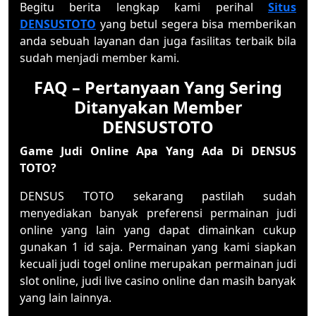
Begitu berita lengkap kami perihal
Situs
DENSUSTOTO
yang betul segera bisa memberikan
anda sebuah layanan dan juga fasilitas terbaik bila
sudah menjadi member kami.
FAQ – Pertanyaan Yang Sering
Ditanyakan Member
DENSUSTOTO
Game Judi Online Apa Yang Ada Di DENSUS
TOTO?
DENSUS TOTO sekarang pastilah sudah
menyediakan banyak preferensi permainan judi
online yang lain yang dapat dimainkan cukup
gunakan 1 id saja. Permainan yang kami siapkan
kecuali judi togel online merupakan permainan judi
slot online, judi live casino online dan masih banyak
yang lain lainnya.