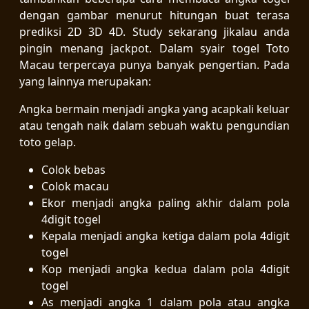
dengan gambar menurut hitungan buat terasa
prediksi 2D 3D 4D. Study sekarang jikalau anda
pingin menang jackpot. Dalam syair togel Toto
Macau terpercaya punya banyak pengertian. Pada
yang lainnya merupakan:
Angka bermain menjadi angka yang acapkali keluar
atau tengah naik dalam sebuah waktu pengundian
toto gelap.
Colok bebas
Colok macau
Ekor menjadi angka paling akhir dalam pola
4digit togel
Kepala menjadi angka ketiga dalam pola 4digit
togel
Kop menjadi angka kedua dalam pola 4digit
togel
As menjadi angka 1 dalam pola atau angka