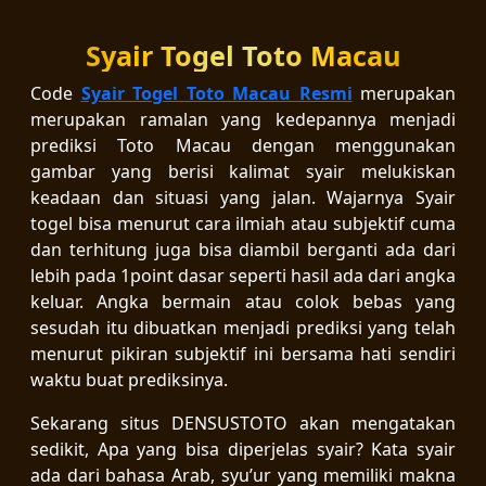
Syair Togel Toto Macau
Code
Syair Togel Toto Macau Resmi
merupakan
merupakan ramalan yang kedepannya menjadi
prediksi Toto Macau dengan menggunakan
gambar yang berisi kalimat syair melukiskan
keadaan dan situasi yang jalan. Wajarnya Syair
togel bisa menurut cara ilmiah atau subjektif cuma
dan terhitung juga bisa diambil berganti ada dari
lebih pada 1point dasar seperti hasil ada dari angka
keluar. Angka bermain atau colok bebas yang
sesudah itu dibuatkan menjadi prediksi yang telah
menurut pikiran subjektif ini bersama hati sendiri
waktu buat prediksinya.
Sekarang situs DENSUSTOTO akan mengatakan
sedikit, Apa yang bisa diperjelas syair? Kata syair
ada dari bahasa Arab, syu’ur yang memiliki makna