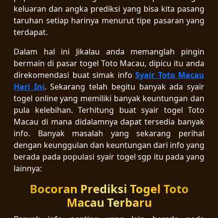
keluaran dan angka prediksi yang bisa kita pasang
taruhan setiap harinya menurut tipe pasaran yang
terdapat.
Dalam hal ini Jikalau anda memanglah pingin
bermain di pasar togel Toto Macau, dipicu itu anda
direkomendasi buat simak info
Syair Toto Macau
Hari Ini
. Sekarang telah begitu banyak ada syair
togel online yang memiliki banyak keuntungan dan
pula kelebihan. Terhitung buat syair togel Toto
Macau di mana didalamnya dapat tersedia banyak
info. Banyak masalah yang sekarang perihal
dengan keunggulan dan keuntungan dari info yang
berada pada populasi syair togel sgp itu pada yang
lainnya:
Bocoran Prediksi Togel Toto
Macau Terbaru