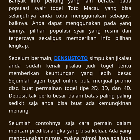
Banyak info penting yang lain berada pada
populasi syair togel Toto Macau yang bisa
selanjutnya anda coba menggunakan sebagus-
baiknya. Anda dapat menggunakan pada yang
lainnya pilihan populasi syair yang resmi dan
terpercaya sekaligus memberikan info pilihan
lengkap.
Sebelum bermain,
DENSUSTOTO
simpulkan jikalau
anda sudah kenali jikalau judi togel tentu
memberikan keuntungan yang lebih besar.
Sejumlah agen togel online pula menjual promo
disc. buat permainan togel tipe 2D, 3D, dan 4D.
Deposit tak perlu besar, dalam batas paling paling
sedikit saja anda bisa buat ada kemungkinan
menang.
Sejumlah contohnya saja cara pemain dalam
mencari prediksi angka yang bisa keluar. Ada yang
menggunakan rumus, makna mimpi, juga ada juga