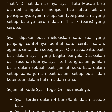
“hati”. Dilihat dari aslinya, syair Toto Macau bisa
diambil simpulan menjadi hati atau pikiran
penciptanya. Syair merupakan type puisi lama yang
setiap baitnya terdiri dalam 4 larik (baris) yang
serupa.
Syair dipakai buat melukiskan satu soal yang
panjang contohnya perihal satu cerita, saran,
agama, cinta, dan sebagianya. Oleh sebab itu, bait-
bait dalam syair yang begitu banyak. Disaksikan
dari susunan luarnya, syair terhitung dalam jumlah
baris dalam sebuah bait, jumlah suku kata dalam
setiap baris, jumlah bait dalam setiap puisi, dan
ketentuan dalam hal rima dan ritma.
Sejumlah Kode Syair Togel Online, misalnya:
Syair terdiri dalam 4 baris/larik dalam setiap
bait.
Syair tidak punya sampiran, sama dengan pada