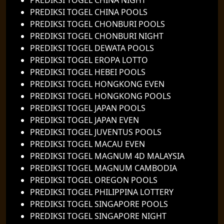
PREDIKSI TOGEL CHINA POOLS
PREDIKSI TOGEL CHONBURI POOLS
PREDIKSI TOGEL CHONBURI NIGHT
PREDIKSI TOGEL DEWATA POOLS
PREDIKSI TOGEL EROPA LOTTO
PREDIKSI TOGEL HEBEI POOLS
PREDIKSI TOGEL HONGKONG EVEN
PREDIKSI TOGEL HONGKONG POOLS
PREDIKSI TOGEL JAPAN POOLS
PREDIKSI TOGEL JAPAN EVEN
PREDIKSI TOGEL JUVENTUS POOLS
PREDIKSI TOGEL MACAU EVEN
PREDIKSI TOGEL MAGNUM 4D MALAYSIA
PREDIKSI TOGEL MAGNUM CAMBODIA
PREDIKSI TOGEL OREGON POOLS
PREDIKSI TOGEL PHILIPPINA LOTTERY
PREDIKSI TOGEL SINGAPORE POOLS
PREDIKSI TOGEL SINGAPORE NIGHT