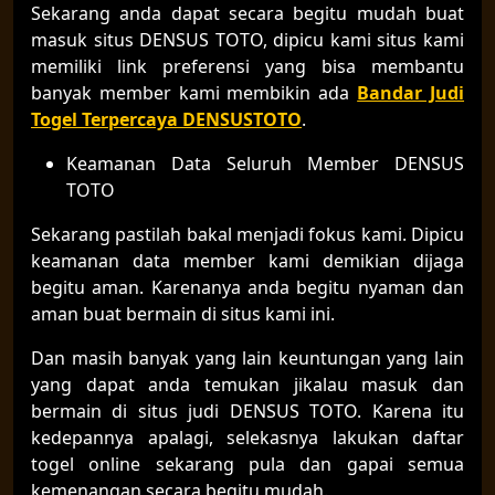
Sekarang anda dapat secara begitu mudah buat
masuk situs DENSUS TOTO, dipicu kami situs kami
memiliki link preferensi yang bisa membantu
banyak member kami membikin ada
Bandar Judi
Togel Terpercaya DENSUSTOTO
.
Keamanan Data Seluruh Member DENSUS
TOTO
Sekarang pastilah bakal menjadi fokus kami. Dipicu
keamanan data member kami demikian dijaga
begitu aman. Karenanya anda begitu nyaman dan
aman buat bermain di situs kami ini.
Dan masih banyak yang lain keuntungan yang lain
yang dapat anda temukan jikalau masuk dan
bermain di situs judi DENSUS TOTO. Karena itu
kedepannya apalagi, selekasnya lakukan daftar
togel online sekarang pula dan gapai semua
kemenangan secara begitu mudah.