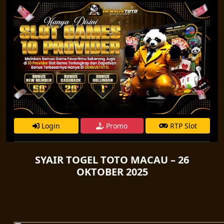
Login
Promo
RTP Slot
SYAIR TOGEL TOTO MACAU – 26
OKTOBER 2025