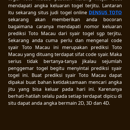
mendapati angka keluaran togel terjitu. Lantaran
itu sekarang situs judi togel online
DENSUS TOTO
sekarang akan memberikan anda bocoran
bagaimana caranya mendapati nomor keluaran
prediksi Toto Macau dari syair togel sgp terjitu.
Sekarang anda cuma perlu dan mengenal code
syair Toto Macau ini merupakan prediksi Toto
Macau yang dituang terdapat sifat code syair. Maka
serius tidak bertanya-tanya jikalau sejumlah
penggemar togel begitu menyintai prediksi syair
togel ini. Buat prediksi syair Toto Macau dapat
dipakai buat bahan ketidaksamaan mencari angka
jitu yang bisa keluar pada hari ini. Karenanya
berhati-hatilah selalu pada setiap terdapat dipicu di
situ dapat anda angka bermain 2D, 3D dan 4D.