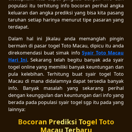
populasi itu terhitung info bocoran perihal angka
keluaran dan angka prediksi yang bisa kita pasang
taruhan setiap harinya menurut tipe pasaran yang
terdapat.
Dalam hal ini Jikalau anda memanglah pingin
bermain di pasar togel Toto Macau, dipicu itu anda
direkomendasi buat simak info
Syair Toto Macau
Hari Ini
. Sekarang telah begitu banyak ada syair
togel online yang memiliki banyak keuntungan dan
pula kelebihan. Terhitung buat syair togel Toto
Macau di mana didalamnya dapat tersedia banyak
info. Banyak masalah yang sekarang perihal
dengan keunggulan dan keuntungan dari info yang
berada pada populasi syair togel sgp itu pada yang
lainnya:
Bocoran Prediksi Togel Toto
Macau Terbaru