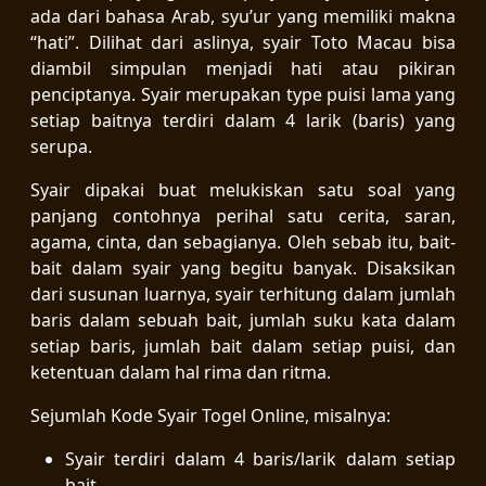
ada dari bahasa Arab, syu’ur yang memiliki makna
“hati”. Dilihat dari aslinya, syair Toto Macau bisa
diambil simpulan menjadi hati atau pikiran
penciptanya. Syair merupakan type puisi lama yang
setiap baitnya terdiri dalam 4 larik (baris) yang
serupa.
Syair dipakai buat melukiskan satu soal yang
panjang contohnya perihal satu cerita, saran,
agama, cinta, dan sebagianya. Oleh sebab itu, bait-
bait dalam syair yang begitu banyak. Disaksikan
dari susunan luarnya, syair terhitung dalam jumlah
baris dalam sebuah bait, jumlah suku kata dalam
setiap baris, jumlah bait dalam setiap puisi, dan
ketentuan dalam hal rima dan ritma.
Sejumlah Kode Syair Togel Online, misalnya:
Syair terdiri dalam 4 baris/larik dalam setiap
bait.