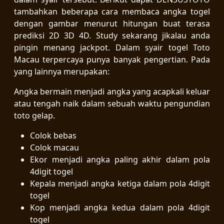
tambahkan beberapa cara membaca angka togel
dengan gambar menurut hitungan buat terasa
prediksi 2D 3D 4D. Study sekarang jikalau anda
pingin menang jackpot. Dalam syair togel Toto
Macau terpercaya punya banyak pengertian. Pada
yang lainnya merupakan:
Angka bermain menjadi angka yang acapkali keluar
atau tengah naik dalam sebuah waktu pengundian
toto gelap.
Colok bebas
Colok macau
Ekor menjadi angka paling akhir dalam pola
4digit togel
Kepala menjadi angka ketiga dalam pola 4digit
togel
Kop menjadi angka kedua dalam pola 4digit
togel