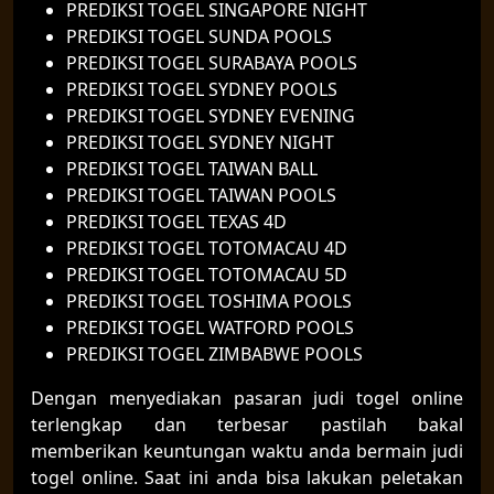
PREDIKSI TOGEL SINGAPORE NIGHT
PREDIKSI TOGEL SUNDA POOLS
PREDIKSI TOGEL SURABAYA POOLS
PREDIKSI TOGEL SYDNEY POOLS
PREDIKSI TOGEL SYDNEY EVENING
PREDIKSI TOGEL SYDNEY NIGHT
PREDIKSI TOGEL TAIWAN BALL
PREDIKSI TOGEL TAIWAN POOLS
PREDIKSI TOGEL TEXAS 4D
PREDIKSI TOGEL TOTOMACAU 4D
PREDIKSI TOGEL TOTOMACAU 5D
PREDIKSI TOGEL TOSHIMA POOLS
PREDIKSI TOGEL WATFORD POOLS
PREDIKSI TOGEL ZIMBABWE POOLS
Dengan menyediakan pasaran judi togel online
terlengkap dan terbesar pastilah bakal
memberikan keuntungan waktu anda bermain judi
togel online. Saat ini anda bisa lakukan peletakan