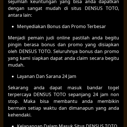
sejumlah keuntungan yang bisa anda dapatkan
dengan sangat mudah di situs DENSUS TOTO,
antara lain:
Menyediakan Bonus dan Promo Terbesar
Menjadi pemain judi online pastilah anda begitu
pingin berasa bonus dan promo yang disiapkan
oleh DENSUS TOTO. Seluruhnya bonus dan promo
yang kami siapkan dapat anda claim secara begitu
mudah.
Layanan Dan Sarana 24 Jam
Sekarang anda dapat masuk bandar togel
terpercaya DENSUS TOTO sepanjang 24 jam non
stop. Maka bisa membantu anda membikin
bermain setiap waktu dan dimanapun yang anda
kehendaki.
Kelapangan Dalam Masuk Situs DENSUS TOTO