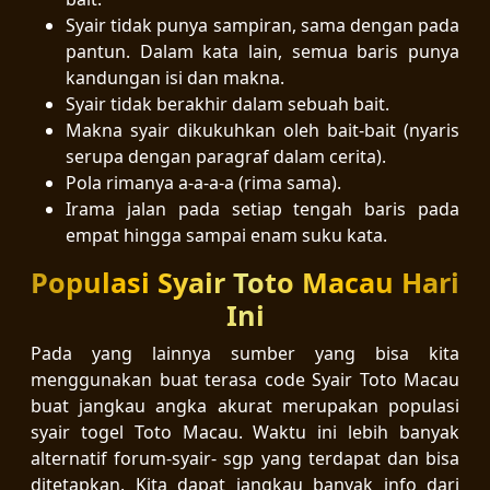
Syair tidak punya sampiran, sama dengan pada
pantun. Dalam kata lain, semua baris punya
kandungan isi dan makna.
Syair tidak berakhir dalam sebuah bait.
Makna syair dikukuhkan oleh bait-bait (nyaris
serupa dengan paragraf dalam cerita).
Pola rimanya a-a-a-a (rima sama).
Irama jalan pada setiap tengah baris pada
empat hingga sampai enam suku kata.
Populasi Syair Toto Macau Hari
Ini
Pada yang lainnya sumber yang bisa kita
menggunakan buat terasa code Syair Toto Macau
buat jangkau angka akurat merupakan populasi
syair togel Toto Macau. Waktu ini lebih banyak
alternatif forum-syair- sgp yang terdapat dan bisa
ditetapkan. Kita dapat jangkau banyak info dari