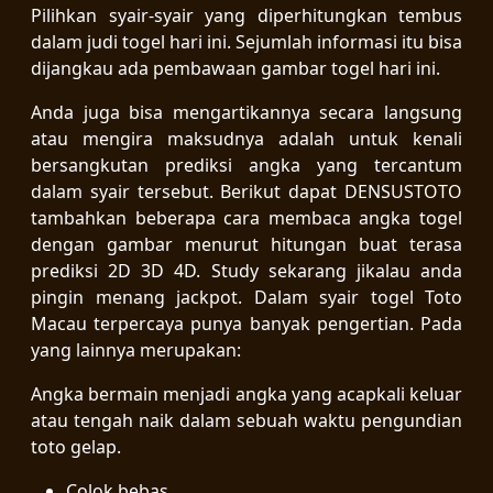
Pilihkan syair-syair yang diperhitungkan tembus
dalam judi togel hari ini. Sejumlah informasi itu bisa
dijangkau ada pembawaan gambar togel hari ini.
Anda juga bisa mengartikannya secara langsung
atau mengira maksudnya adalah untuk kenali
bersangkutan prediksi angka yang tercantum
dalam syair tersebut. Berikut dapat DENSUSTOTO
tambahkan beberapa cara membaca angka togel
dengan gambar menurut hitungan buat terasa
prediksi 2D 3D 4D. Study sekarang jikalau anda
pingin menang jackpot. Dalam syair togel Toto
Macau terpercaya punya banyak pengertian. Pada
yang lainnya merupakan:
Angka bermain menjadi angka yang acapkali keluar
atau tengah naik dalam sebuah waktu pengundian
toto gelap.
Colok bebas