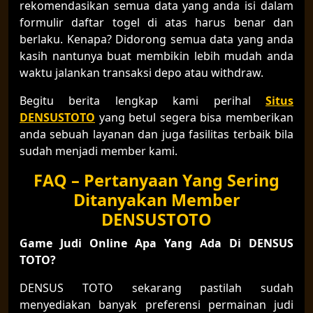
rekomendasikan semua data yang anda isi dalam
formulir daftar togel di atas harus benar dan
berlaku. Kenapa? Didorong semua data yang anda
kasih nantunya buat membikin lebih mudah anda
waktu jalankan transaksi depo atau withdraw.
Begitu berita lengkap kami perihal
Situs
DENSUSTOTO
yang betul segera bisa memberikan
anda sebuah layanan dan juga fasilitas terbaik bila
sudah menjadi member kami.
FAQ – Pertanyaan Yang Sering
Ditanyakan Member
DENSUSTOTO
Game Judi Online Apa Yang Ada Di DENSUS
TOTO?
DENSUS TOTO sekarang pastilah sudah
menyediakan banyak preferensi permainan judi