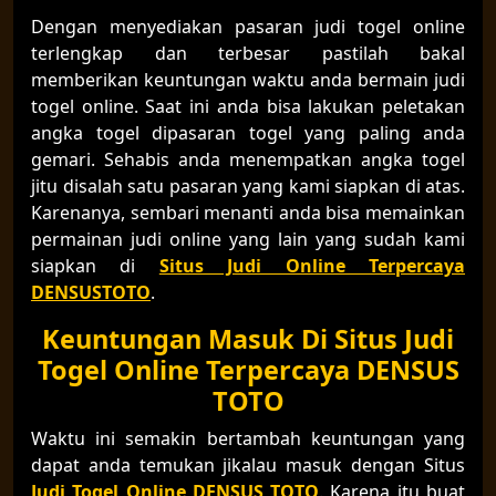
Dengan menyediakan pasaran judi togel online
terlengkap dan terbesar pastilah bakal
memberikan keuntungan waktu anda bermain judi
togel online. Saat ini anda bisa lakukan peletakan
angka togel dipasaran togel yang paling anda
gemari. Sehabis anda menempatkan angka togel
jitu disalah satu pasaran yang kami siapkan di atas.
Karenanya, sembari menanti anda bisa memainkan
permainan judi online yang lain yang sudah kami
siapkan di
Situs Judi Online Terpercaya
DENSUSTOTO
.
Keuntungan Masuk Di Situs Judi
Togel Online Terpercaya DENSUS
TOTO
Waktu ini semakin bertambah keuntungan yang
dapat anda temukan jikalau masuk dengan Situs
Judi Togel Online DENSUS TOTO
. Karena itu buat