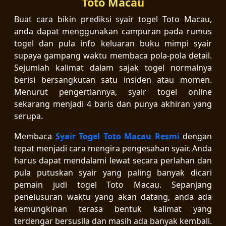
Toto Macau
Buat cara bikin prediksi syair togel Toto Macau,
anda dapat menggunakan campuran pada rumus
togel dan pula info keluaran buku mimpi syair
supaya gampang waktu membaca pola-pola detail.
Sejumlah kalimat dalam sajak togel normalnya
berisi bersangkutan satu insiden atau momen.
Menurut pengertiannya, syair togel online
sekarang menjadi 4 baris dan punya akhiran yang
serupa.
Membaca
Syair Togel Toto Macau Resmi
dengan
tepat menjadi cara mengira pengesahan syair. Anda
harus dapat mendalami lewat secara perlahan dan
pula putuskan syair yang paling banyak dicari
pemain judi togel Toto Macau. Sepanjang
penelusuran waktu yang akan datang, anda ada
kemungkinan terasa bentuk kalimat yang
terdengar bersusila dan masih ada banyak kembali.