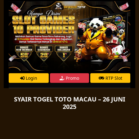
Login
Promo
RTP Slot
SYAIR TOGEL TOTO MACAU – 26 JUNI
2025