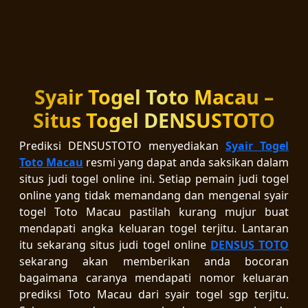
Syair Togel Toto Macau –
Situs Togel DENSUSTOTO
Prediksi DENSUSTOTO menyediakan
Syair Togel
Toto Macau
resmi yang dapat anda saksikan dalam
situs judi togel online ini. Setiap pemain judi togel
online yang tidak memandang dan mengenal syair
togel Toto Macau pastilah kurang mujur buat
mendapati angka keluaran togel terjitu. Lantaran
itu sekarang situs judi togel online
DENSUS TOTO
sekarang akan memberikan anda bocoran
bagaimana caranya mendapati nomor keluaran
prediksi Toto Macau dari syair togel sgp terjitu.