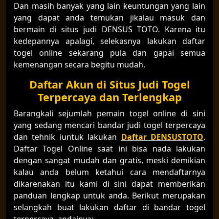
Dan masih banyak yang lain keuntungan yang lain
yang dapat anda temukan jikalau masuk dan
bermain di situs judi DENSUS TOTO. Karena itu
kedepannya apalagi, selekasnya lakukan daftar
togel online sekarang pula dan gapai semua
kemenangan secara begitu mudah.
Daftar Akun di Situs Judi Togel
Terpercaya dan Terlengkap
Barangkali sejumlah pemain togel online di sini
yang sedang mencari bandar judi togel terpercaya
dan tehnik iuntuk lakukan
Daftar DENSUSTOTO
.
Daftar Togel Online saat ini bisa nada lakukan
dengan sangat mudah dan gratis, meski demikian
kalau anda belum ketahui cara mendaftarnya
dikarenakan itu kami di sini dapat memberikan
panduan lengkap untuk anda. Berikut merupakan
selangkah buat lakukan daftar di bandar togel
terpercaya, andainya: