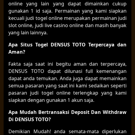
online yang lain yang dapat dimainkan cukup
gunakan 1 id saja. Permainan yang kami siapkan
kecuali judi togel online merupakan permainan judi
slot online, judi live casino online dan masih banyak
yang lain lainnya.
Apa Situs Togel DENSUS TOTO Terpercaya dan
Aman?
Fakta saja saat ini begitu aman dan terpercaya,
DENSUS TOTO dapat dilunasi full kemenangan
dapat anda temukan. Anda juga dapat memainkan
semua pasaran yang saat ini kami sedaikan seperti
pasaran judi togel online terlengkap yang kami
siapkan dengan gunakan 1 akun saja.
Apa Mudah
Bert
ransaksi Deposit Dan Withdraw
Di DENSUS TOTO?
Demikian Mudah! anda semata-mata diperlukan