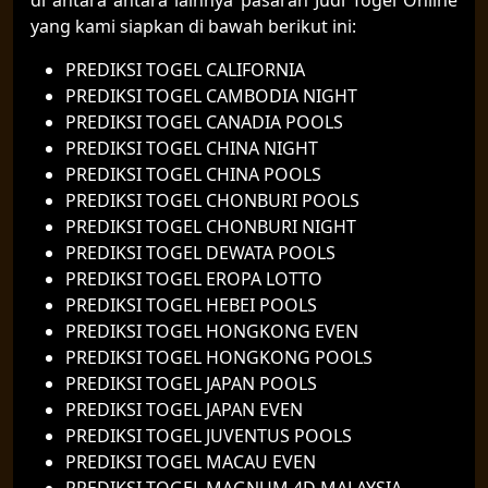
yang kami siapkan di bawah berikut ini:
PREDIKSI TOGEL CALIFORNIA
PREDIKSI TOGEL CAMBODIA NIGHT
PREDIKSI TOGEL CANADIA POOLS
PREDIKSI TOGEL CHINA NIGHT
PREDIKSI TOGEL CHINA POOLS
PREDIKSI TOGEL CHONBURI POOLS
PREDIKSI TOGEL CHONBURI NIGHT
PREDIKSI TOGEL DEWATA POOLS
PREDIKSI TOGEL EROPA LOTTO
PREDIKSI TOGEL HEBEI POOLS
PREDIKSI TOGEL HONGKONG EVEN
PREDIKSI TOGEL HONGKONG POOLS
PREDIKSI TOGEL JAPAN POOLS
PREDIKSI TOGEL JAPAN EVEN
PREDIKSI TOGEL JUVENTUS POOLS
PREDIKSI TOGEL MACAU EVEN
PREDIKSI TOGEL MAGNUM 4D MALAYSIA