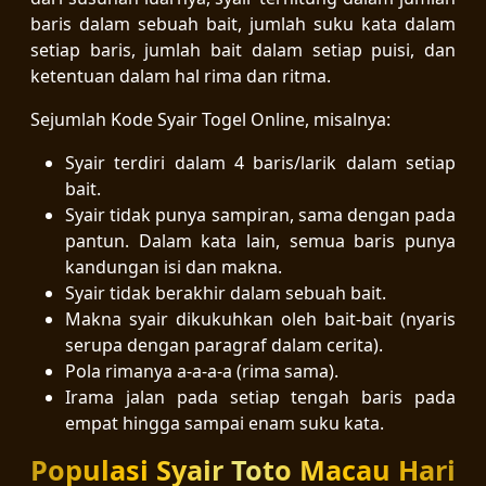
baris dalam sebuah bait, jumlah suku kata dalam
setiap baris, jumlah bait dalam setiap puisi, dan
ketentuan dalam hal rima dan ritma.
Sejumlah Kode Syair Togel Online, misalnya:
Syair terdiri dalam 4 baris/larik dalam setiap
bait.
Syair tidak punya sampiran, sama dengan pada
pantun. Dalam kata lain, semua baris punya
kandungan isi dan makna.
Syair tidak berakhir dalam sebuah bait.
Makna syair dikukuhkan oleh bait-bait (nyaris
serupa dengan paragraf dalam cerita).
Pola rimanya a-a-a-a (rima sama).
Irama jalan pada setiap tengah baris pada
empat hingga sampai enam suku kata.
Populasi Syair Toto Macau Hari