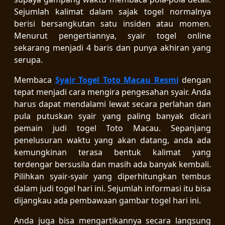
Sejumlah kalimat dalam sajak togel normalnya
berisi bersangkutan satu insiden atau momen.
Menurut pengertiannya, syair togel online
sekarang menjadi 4 baris dan punya akhiran yang
serupa.
Membaca
Syair Togel Toto Macau Resmi
dengan
tepat menjadi cara mengira pengesahan syair. Anda
harus dapat mendalami lewat secara perlahan dan
pula putuskan syair yang paling banyak dicari
pemain judi togel Toto Macau. Sepanjang
penelusuran waktu yang akan datang, anda ada
kemungkinan terasa bentuk kalimat yang
terdengar bersusila dan masih ada banyak kembali.
Pilihkan syair-syair yang diperhitungkan tembus
dalam judi togel hari ini. Sejumlah informasi itu bisa
dijangkau ada pembawaan gambar togel hari ini.
Anda juga bisa mengartikannya secara langsung