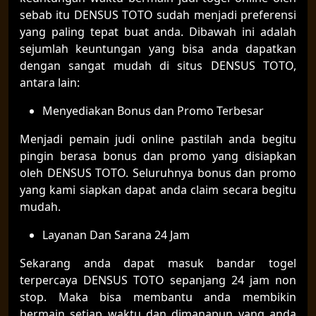
sebab itu DENSUS TOTO sudah menjadi preferensi
yang paling tepat buat anda. Dibawah ini adalah
sejumlah keuntungan yang bisa anda dapatkan
dengan sangat mudah di situs DENSUS TOTO,
antara lain:
Menyediakan Bonus dan Promo Terbesar
Menjadi pemain judi online pastilah anda begitu
pingin berasa bonus dan promo yang disiapkan
oleh DENSUS TOTO. Seluruhnya bonus dan promo
yang kami siapkan dapat anda claim secara begitu
mudah.
Layanan Dan Sarana 24 Jam
Sekarang anda dapat masuk bandar togel
terpercaya DENSUS TOTO sepanjang 24 jam non
stop. Maka bisa membantu anda membikin
bermain setiap waktu dan dimanapun yang anda