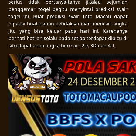
serius tidak bertanya-tanya jikalau sejumlah
penggemar togel begitu menyintai prediksi syair
togel ini. Buat prediksi syair Toto Macau dapat
dipakai buat bahan ketidaksamaan mencari angka
jitu yang bisa keluar pada hari ini. Karenanya
berhati-hatilah selalu pada setiap terdapat dipicu di
situ dapat anda angka bermain 2D, 3D dan 4D.