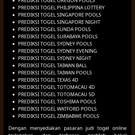
PREDIKSI TOGEL OREGON POOLS
PREDIKSI TOGEL PHILIPPINA LOTTERY
PREDIKSI TOGEL SINGAPORE POOLS
PREDIKSI TOGEL SINGAPORE NIGHT
PREDIKSI TOGEL SUNDA POOLS
PREDIKSI TOGEL SURABAYA POOLS
PREDIKSI TOGEL SYDNEY POOLS
PREDIKSI TOGEL SYDNEY EVENING
PREDIKSI TOGEL SYDNEY NIGHT
PREDIKSI TOGEL TAIWAN BALL
PREDIKSI TOGEL TAIWAN POOLS
PREDIKSI TOGEL TEXAS 4D
PREDIKSI TOGEL TOTOMACAU 4D
PREDIKSI TOGEL TOTOMACAU 5D
PREDIKSI TOGEL TOSHIMA POOLS
PREDIKSI TOGEL WATFORD POOLS
PREDIKSI TOGEL ZIMBABWE POOLS
Dengan menyediakan pasaran judi togel online