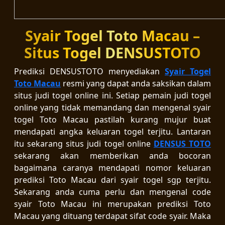
Syair Togel Toto Macau –
Situs Togel DENSUSTOTO
Prediksi DENSUSTOTO menyediakan
Syair Togel
Toto Macau
resmi yang dapat anda saksikan dalam
situs judi togel online ini. Setiap pemain judi togel
online yang tidak memandang dan mengenal syair
togel Toto Macau pastilah kurang mujur buat
mendapati angka keluaran togel terjitu. Lantaran
itu sekarang situs judi togel online
DENSUS TOTO
sekarang akan memberikan anda bocoran
bagaimana caranya mendapati nomor keluaran
prediksi Toto Macau dari syair togel sgp terjitu.
Sekarang anda cuma perlu dan mengenal code
syair Toto Macau ini merupakan prediksi Toto
Macau yang dituang terdapat sifat code syair. Maka