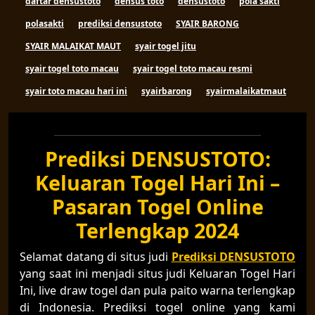
daftar densustoto
densus toto
densustoto
pola sakti
polasakti
prediksi densustoto
SYAIR BARONG
SYAIR MALAIKAT MAUT
syair togel jitu
syair togel toto macau
syair togel toto macau resmi
syair toto macau hari ini
syairbarong
syairmalaikatmaut
Prediksi DENSUSTOTO:
Keluaran Togel Hari Ini –
Pasaran Togel Online
Terlengkap 2024
Selamat datang di situs judi
Prediksi DENSUSTOTO
yang saat ini menjadi situs judi Keluaran Togel Hari
Ini, live draw togel dan pula paito warna terlengkap
di Indonesia. Prediksi togel online yang kami