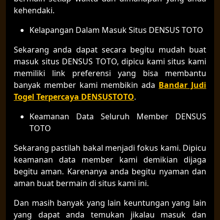
kehendaki.
Kelapangan Dalam Masuk Situs DENSUS TOTO
Sekarang anda dapat secara begitu mudah buat
masuk situs DENSUS TOTO, dipicu kami situs kami
memiliki link preferensi yang bisa membantu
banyak member kami membikin ada
Bandar Judi
Togel Terpercaya DENSUSTOTO
.
Keamanan Data Seluruh Member DENSUS
TOTO
Sekarang pastilah bakal menjadi fokus kami. Dipicu
keamanan data member kami demikian dijaga
begitu aman. Karenanya anda begitu nyaman dan
aman buat bermain di situs kami ini.
Dan masih banyak yang lain keuntungan yang lain
yang dapat anda temukan jikalau masuk dan