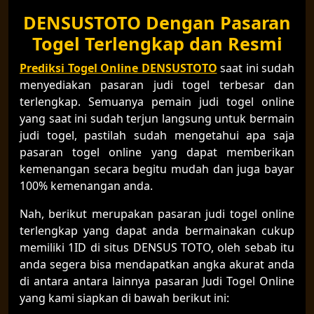
DENSUSTOTO Dengan Pasaran
Togel Terlengkap dan Resmi
Prediksi Togel Online DENSUSTOTO
saat ini sudah
menyediakan pasaran judi togel terbesar dan
terlengkap. Semuanya pemain judi togel online
yang saat ini sudah terjun langsung untuk bermain
judi togel, pastilah sudah mengetahui apa saja
pasaran togel online yang dapat memberikan
kemenangan secara begitu mudah dan juga bayar
100% kemenangan anda.
Nah, berikut merupakan pasaran judi togel online
terlengkap yang dapat anda bermainakan cukup
memiliki 1ID di situs DENSUS TOTO, oleh sebab itu
anda segera bisa mendapatkan angka akurat anda
di antara antara lainnya pasaran Judi Togel Online
yang kami siapkan di bawah berikut ini: