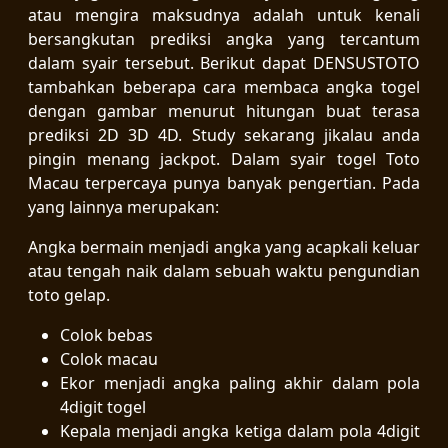
atau mengira maksudnya adalah untuk kenali
bersangkutan prediksi angka yang tercantum
dalam syair tersebut. Berikut dapat DENSUSTOTO
tambahkan beberapa cara membaca angka togel
dengan gambar menurut hitungan buat terasa
prediksi 2D 3D 4D. Study sekarang jikalau anda
pingin menang jackpot. Dalam syair togel Toto
Macau terpercaya punya banyak pengertian. Pada
yang lainnya merupakan:
Angka bermain menjadi angka yang acapkali keluar
atau tengah naik dalam sebuah waktu pengundian
toto gelap.
Colok bebas
Colok macau
Ekor menjadi angka paling akhir dalam pola
4digit togel
Kepala menjadi angka ketiga dalam pola 4digit