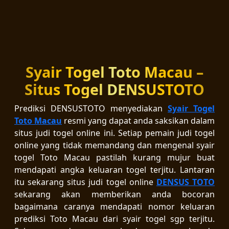
Syair Togel Toto Macau –
Situs Togel DENSUSTOTO
Prediksi DENSUSTOTO menyediakan
Syair Togel
Toto Macau
resmi yang dapat anda saksikan dalam
situs judi togel online ini. Setiap pemain judi togel
online yang tidak memandang dan mengenal syair
togel Toto Macau pastilah kurang mujur buat
mendapati angka keluaran togel terjitu. Lantaran
itu sekarang situs judi togel online
DENSUS TOTO
sekarang akan memberikan anda bocoran
bagaimana caranya mendapati nomor keluaran
prediksi Toto Macau dari syair togel sgp terjitu.