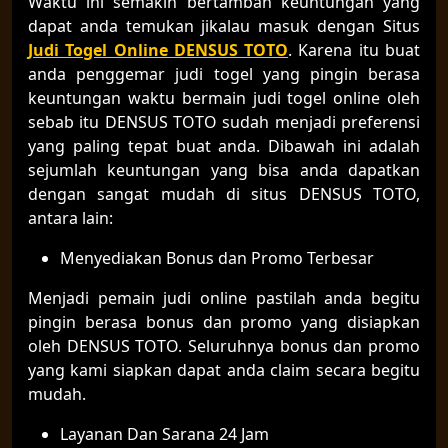
Waktu ini semakin bertambah keuntungan yang
dapat anda temukan jikalau masuk dengan Situs
Judi Togel Online DENSUS TOTO
. Karena itu buat
anda penggemar judi togel yang pingin berasa
keuntungan waktu bermain judi togel online oleh
sebab itu DENSUS TOTO sudah menjadi preferensi
yang paling tepat buat anda. Dibawah ini adalah
sejumlah keuntungan yang bisa anda dapatkan
dengan sangat mudah di situs DENSUS TOTO,
antara lain:
Menyediakan Bonus dan Promo Terbesar
Menjadi pemain judi online pastilah anda begitu
pingin berasa bonus dan promo yang disiapkan
oleh DENSUS TOTO. Seluruhnya bonus dan promo
yang kami siapkan dapat anda claim secara begitu
mudah.
Layanan Dan Sarana 24 Jam