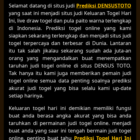
Selamat datang di situs judi
Prediksi DENSUSTOTO
yang saat ini menjadi situs judi Keluaran Togel Hari
Ini, live draw togel dan pula paito warna terlengkap
di Indonesia. Prediksi togel online yang kami
siapkan sekarang terlengkap dan menjadi situs judi
togel terpercaya dan terbesar di Dunia. Lantaran
itu tak salah jikalau sekarang sudah ada juta-an
orang yang mengandalkan buat menempatkan
taruhan judi togel online di situs DENSUS TOTO.
Tak hanya itu kami juga memberikan pemain judi
togel online semua data penting soalnya prediksi
akurat judi togel yang bisa selalu kami up-date
setiap harinya.
Keluaran togel hari ini demikian memiliki fungsi
buat anda berasa angka akurat yang bisa anda
taruhkan di permainan judi togel online. menjadi
buat anda yang saar ini tengah bermain judi togel
online, penting buat tahu
Prediksi Togel Hari Ini