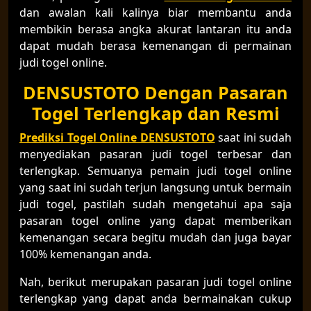
dan awalan kali kalinya biar membantu anda
membikin berasa angka akurat lantaran itu anda
dapat mudah berasa kemenangan di permainan
judi togel online.
DENSUSTOTO Dengan Pasaran
Togel Terlengkap dan Resmi
Prediksi Togel Online DENSUSTOTO
saat ini sudah
menyediakan pasaran judi togel terbesar dan
terlengkap. Semuanya pemain judi togel online
yang saat ini sudah terjun langsung untuk bermain
judi togel, pastilah sudah mengetahui apa saja
pasaran togel online yang dapat memberikan
kemenangan secara begitu mudah dan juga bayar
100% kemenangan anda.
Nah, berikut merupakan pasaran judi togel online
terlengkap yang dapat anda bermainakan cukup