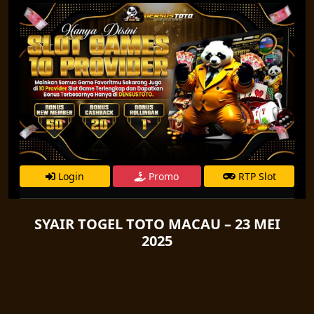
Login
Promo
RTP Slot
SYAIR TOGEL TOTO MACAU – 23 MEI
2025