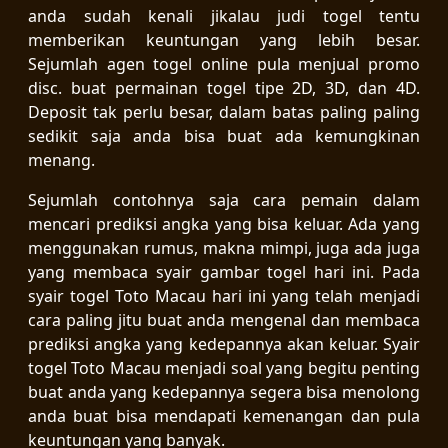
anda sudah kenali jikalau judi togel tentu
memberikan keuntungan yang lebih besar.
Sejumlah agen togel online pula menjual promo
disc. buat permainan togel tipe 2D, 3D, dan 4D.
Deposit tak perlu besar, dalam batas paling paling
sedikit saja anda bisa buat ada kemungkinan
menang.
Sejumlah contohnya saja cara pemain dalam
mencari prediksi angka yang bisa keluar. Ada yang
menggunakan rumus, makna mimpi, juga ada juga
yang membaca syair gambar togel hari ini. Pada
syair togel Toto Macau hari ini yang telah menjadi
cara paling jitu buat anda mengenal dan membaca
prediksi angka yang kedepannya akan keluar. Syair
togel Toto Macau menjadi soal yang begitu penting
buat anda yang kedepannya segera bisa menolong
anda buat bisa mendapati kemenangan dan pula
keuntungan yang banyak.