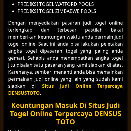
PREDIKSI TOGEL WATFORD POOLS
PREDIKSI TOGEL ZIMBABWE POOLS
Dengan menyediakan pasaran judi togel online
terlengkap dan terbesar pastilah bakal
memberikan keuntungan waktu anda bermain judi
togel online. Saat ini anda bisa lakukan peletakan
angka togel dipasaran togel yang paling anda
gemari. Sehabis anda menempatkan angka togel
jitu disalah satu pasaran yang kami siapkan di atas.
Karenanya, sembari menanti anda bisa memainkan
permainan judi online yang lain yang sudah kami
siapkan di
Situs Judi Online Terpercaya
DENSUSTOTO
.
Keuntungan Masuk Di Situs Judi
Togel Online Terpercaya DENSUS
TOTO