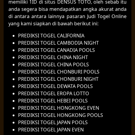
memiliki 1ID di situs DENSUS TOTO, oleh sebab itu
anda segera bisa mendapatkan angka akurat anda
di antara antara lainnya pasaran Judi Togel Online
yang kami siapkan di bawah berikut ini:
PREDIKSI TOGEL CALIFORNIA
PREDIKSI TOGEL CAMBODIA NIGHT
PREDIKSI TOGEL CANADIA POOLS
PREDIKSI TOGEL CHINA NIGHT
PREDIKSI TOGEL CHINA POOLS
PREDIKSI TOGEL CHONBURI POOLS
PREDIKSI TOGEL CHONBURI NIGHT
PREDIKSI TOGEL DEWATA POOLS
PREDIKSI TOGEL EROPA LOTTO
PREDIKSI TOGEL HEBEI POOLS
PREDIKSI TOGEL HONGKONG EVEN
PREDIKSI TOGEL HONGKONG POOLS
PREDIKSI TOGEL JAPAN POOLS
PREDIKSI TOGEL JAPAN EVEN