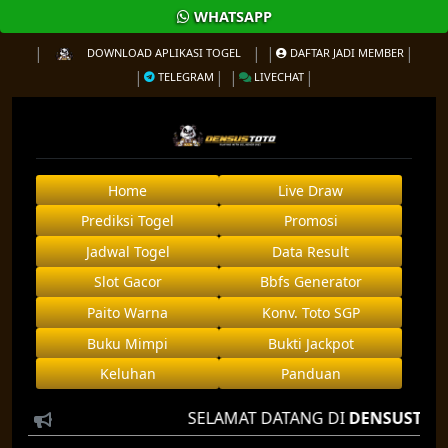
WHATSAPP
DOWNLOAD APLIKASI TOGEL
DAFTAR JADI MEMBER
TELEGRAM
LIVECHAT
Home
Live Draw
Prediksi Togel
Promosi
Jadwal Togel
Data Result
Slot Gacor
Bbfs Generator
Paito Warna
Konv. Toto SGP
Buku Mimpi
Bukti Jackpot
Keluhan
Panduan
SELAMAT DATANG DI
DENSUSTOTO
AG