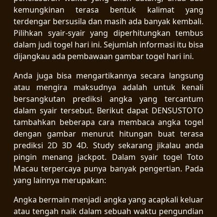
kemungkinan terasa bentuk kalimat yang
terdengar bersusila dan masih ada banyak kembali.
Pilihkan syair-syair yang diperhitungkan tembus
dalam judi togel hari ini. Sejumlah informasi itu bisa
dijangkau ada pembawaan gambar togel hari ini.
Anda juga bisa mengartikannya secara langsung
atau mengira maksudnya adalah untuk kenali
bersangkutan prediksi angka yang tercantum
dalam syair tersebut. Berikut dapat DENSUSTOTO
tambahkan beberapa cara membaca angka togel
dengan gambar menurut hitungan buat terasa
prediksi 2D 3D 4D. Study sekarang jikalau anda
pingin menang jackpot. Dalam syair togel Toto
Macau terpercaya punya banyak pengertian. Pada
yang lainnya merupakan:
Angka bermain menjadi angka yang acapkali keluar
atau tengah naik dalam sebuah waktu pengundian