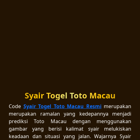
Syair Togel Toto Macau
Code
Syair Togel Toto Macau Resmi
merupakan
merupakan ramalan yang kedepannya menjadi
prediksi Toto Macau dengan menggunakan
gambar yang berisi kalimat syair melukiskan
keadaan dan situasi yang jalan. Wajarnya Syair