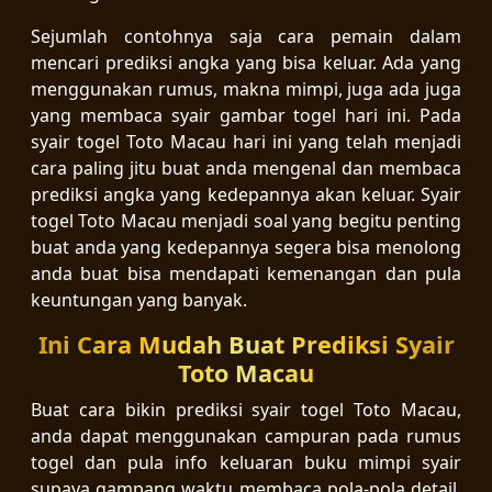
Sejumlah contohnya saja cara pemain dalam
mencari prediksi angka yang bisa keluar. Ada yang
menggunakan rumus, makna mimpi, juga ada juga
yang membaca syair gambar togel hari ini. Pada
syair togel Toto Macau hari ini yang telah menjadi
cara paling jitu buat anda mengenal dan membaca
prediksi angka yang kedepannya akan keluar. Syair
togel Toto Macau menjadi soal yang begitu penting
buat anda yang kedepannya segera bisa menolong
anda buat bisa mendapati kemenangan dan pula
keuntungan yang banyak.
Ini Cara Mudah Buat Prediksi Syair
Toto Macau
Buat cara bikin prediksi syair togel Toto Macau,
anda dapat menggunakan campuran pada rumus
togel dan pula info keluaran buku mimpi syair
supaya gampang waktu membaca pola-pola detail.