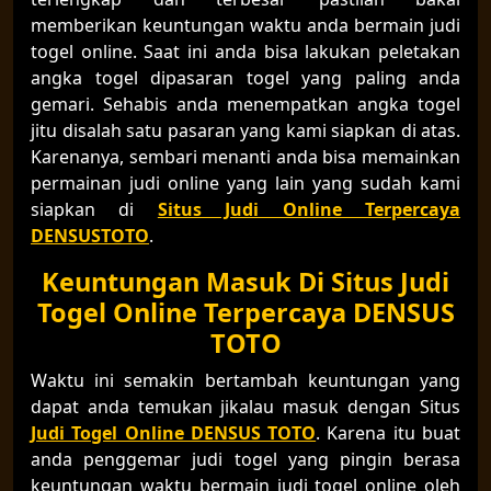
memberikan keuntungan waktu anda bermain judi
togel online. Saat ini anda bisa lakukan peletakan
angka togel dipasaran togel yang paling anda
gemari. Sehabis anda menempatkan angka togel
jitu disalah satu pasaran yang kami siapkan di atas.
Karenanya, sembari menanti anda bisa memainkan
permainan judi online yang lain yang sudah kami
siapkan di
Situs Judi Online Terpercaya
DENSUSTOTO
.
Keuntungan Masuk Di Situs Judi
Togel Online Terpercaya DENSUS
TOTO
Waktu ini semakin bertambah keuntungan yang
dapat anda temukan jikalau masuk dengan Situs
Judi Togel Online DENSUS TOTO
. Karena itu buat
anda penggemar judi togel yang pingin berasa
keuntungan waktu bermain judi togel online oleh