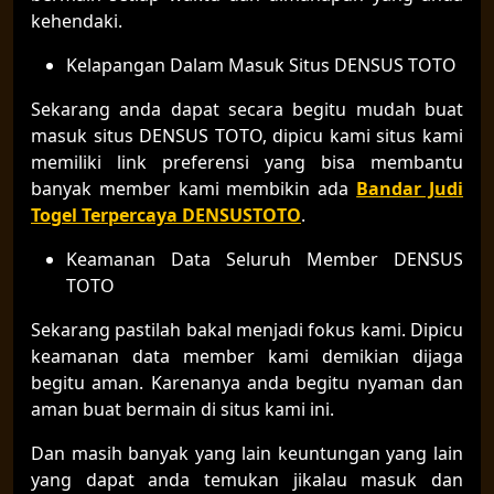
kehendaki.
Kelapangan Dalam Masuk Situs DENSUS TOTO
Sekarang anda dapat secara begitu mudah buat
masuk situs DENSUS TOTO, dipicu kami situs kami
memiliki link preferensi yang bisa membantu
banyak member kami membikin ada
Bandar Judi
Togel Terpercaya DENSUSTOTO
.
Keamanan Data Seluruh Member DENSUS
TOTO
Sekarang pastilah bakal menjadi fokus kami. Dipicu
keamanan data member kami demikian dijaga
begitu aman. Karenanya anda begitu nyaman dan
aman buat bermain di situs kami ini.
Dan masih banyak yang lain keuntungan yang lain
yang dapat anda temukan jikalau masuk dan