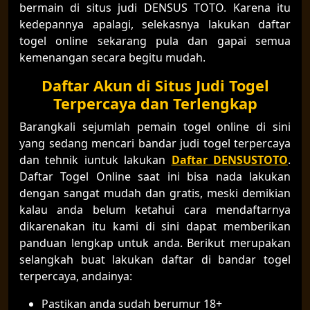
bermain di situs judi DENSUS TOTO. Karena itu
kedepannya apalagi, selekasnya lakukan daftar
togel online sekarang pula dan gapai semua
kemenangan secara begitu mudah.
Daftar Akun di Situs Judi Togel
Terpercaya dan Terlengkap
Barangkali sejumlah pemain togel online di sini
yang sedang mencari bandar judi togel terpercaya
dan tehnik iuntuk lakukan
Daftar DENSUSTOTO
.
Daftar Togel Online saat ini bisa nada lakukan
dengan sangat mudah dan gratis, meski demikian
kalau anda belum ketahui cara mendaftarnya
dikarenakan itu kami di sini dapat memberikan
panduan lengkap untuk anda. Berikut merupakan
selangkah buat lakukan daftar di bandar togel
terpercaya, andainya:
Pastikan anda sudah berumur 18+