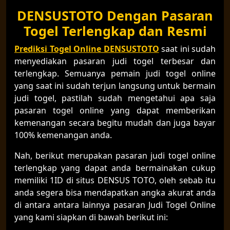
DENSUSTOTO Dengan Pasaran
Togel Terlengkap dan Resmi
Prediksi Togel Online DENSUSTOTO
saat ini sudah
menyediakan pasaran judi togel terbesar dan
terlengkap. Semuanya pemain judi togel online
yang saat ini sudah terjun langsung untuk bermain
judi togel, pastilah sudah mengetahui apa saja
pasaran togel online yang dapat memberikan
kemenangan secara begitu mudah dan juga bayar
100% kemenangan anda.
Nah, berikut merupakan pasaran judi togel online
terlengkap yang dapat anda bermainakan cukup
memiliki 1ID di situs DENSUS TOTO, oleh sebab itu
anda segera bisa mendapatkan angka akurat anda
di antara antara lainnya pasaran Judi Togel Online
yang kami siapkan di bawah berikut ini: