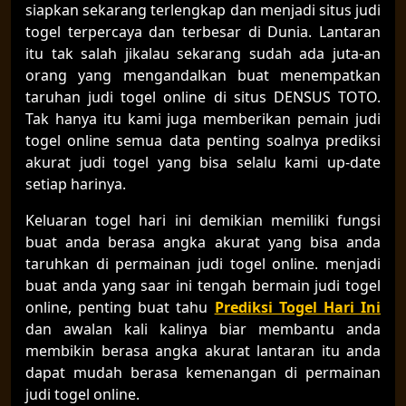
siapkan sekarang terlengkap dan menjadi situs judi
togel terpercaya dan terbesar di Dunia. Lantaran
itu tak salah jikalau sekarang sudah ada juta-an
orang yang mengandalkan buat menempatkan
taruhan judi togel online di situs DENSUS TOTO.
Tak hanya itu kami juga memberikan pemain judi
togel online semua data penting soalnya prediksi
akurat judi togel yang bisa selalu kami up-date
setiap harinya.
Keluaran togel hari ini demikian memiliki fungsi
buat anda berasa angka akurat yang bisa anda
taruhkan di permainan judi togel online. menjadi
buat anda yang saar ini tengah bermain judi togel
online, penting buat tahu
Prediksi Togel Hari Ini
dan awalan kali kalinya biar membantu anda
membikin berasa angka akurat lantaran itu anda
dapat mudah berasa kemenangan di permainan
judi togel online.