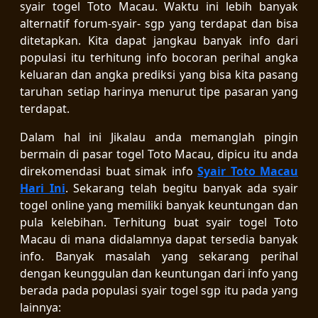
syair togel Toto Macau. Waktu ini lebih banyak
alternatif forum-syair- sgp yang terdapat dan bisa
ditetapkan. Kita dapat jangkau banyak info dari
populasi itu terhitung info bocoran perihal angka
keluaran dan angka prediksi yang bisa kita pasang
taruhan setiap harinya menurut tipe pasaran yang
terdapat.
Dalam hal ini Jikalau anda memanglah pingin
bermain di pasar togel Toto Macau, dipicu itu anda
direkomendasi buat simak info
Syair Toto Macau
Hari Ini
. Sekarang telah begitu banyak ada syair
togel online yang memiliki banyak keuntungan dan
pula kelebihan. Terhitung buat syair togel Toto
Macau di mana didalamnya dapat tersedia banyak
info. Banyak masalah yang sekarang perihal
dengan keunggulan dan keuntungan dari info yang
berada pada populasi syair togel sgp itu pada yang
lainnya: