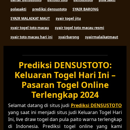
polasakti
prediksi densustoto
SYAIR BARONG
SYAIR MALAIKAT MAUT
syair togel jitu
syair togel toto macau
syair togel toto macau resmi
syair toto macau hari ini
syairbarong
syairmalaikatmaut
Prediksi DENSUSTOTO:
Keluaran Togel Hari Ini –
Pasaran Togel Online
Terlengkap 2024
Selamat datang di situs judi
Prediksi DENSUSTOTO
yang saat ini menjadi situs judi Keluaran Togel Hari
Ini, live draw togel dan pula paito warna terlengkap
di Indonesia. Prediksi togel online yang kami