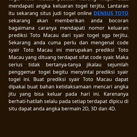
mendapati angka keluaran togel terjitu. Lantaran
itu sekarang situs judi togel online
DENSUS TOTO
sekarang akan memberikan anda bocoran
bagaimana caranya mendapati nomor keluaran
prediksi Toto Macau dari syair togel sgp terjitu.
Sekarang anda cuma perlu dan mengenal code
syair Toto Macau ini merupakan prediksi Toto
Macau yang dituang terdapat sifat code syair. Maka
serius tidak bertanya-tanya jikalau sejumlah
penggemar togel begitu menyintai prediksi syair
togel ini. Buat prediksi syair Toto Macau dapat
dipakai buat bahan ketidaksamaan mencari angka
jitu yang bisa keluar pada hari ini. Karenanya
berhati-hatilah selalu pada setiap terdapat dipicu di
situ dapat anda angka bermain 2D, 3D dan 4D.