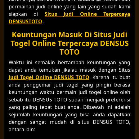
permainan judi online yang lain yang sudah kami
siapkan di
Situs Judi Online Terpercaya
DENSUSTOTO
.
Keuntungan Masuk Di Situs Judi
Togel Online Terpercaya DENSUS
TOTO
Waktu ini semakin bertambah keuntungan yang
dapat anda temukan jikalau masuk dengan Situs
Judi Togel Online DENSUS TOTO
. Karena itu buat
anda penggemar judi togel yang pingin berasa
keuntungan waktu bermain judi togel online oleh
sebab itu DENSUS TOTO sudah menjadi preferensi
yang paling tepat buat anda. Dibawah ini adalah
sejumlah keuntungan yang bisa anda dapatkan
dengan sangat mudah di situs DENSUS TOTO,
antara lain: