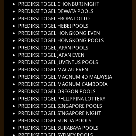
PREDIKSI TOGEL CHONBURI NIGHT
PREDIKSI TOGEL DEWATA POOLS
PREDIKSI TOGEL EROPA LOTTO
PREDIKSI TOGEL HEBEI POOLS
PREDIKSI TOGEL HONGKONG EVEN
PREDIKSI TOGEL HONGKONG POOLS
PREDIKSI TOGEL JAPAN POOLS
PREDIKSI TOGEL JAPAN EVEN
PREDIKSI TOGEL JUVENTUS POOLS
PREDIKSI TOGEL MACAU EVEN
PREDIKSI TOGEL MAGNUM 4D MALAYSIA
PREDIKSI TOGEL MAGNUM CAMBODIA
PREDIKSI TOGEL OREGON POOLS
PREDIKSI TOGEL PHILIPPINA LOTTERY
PREDIKSI TOGEL SINGAPORE POOLS
PREDIKSI TOGEL SINGAPORE NIGHT
PREDIKSI TOGEL SUNDA POOLS
PREDIKSI TOGEL SURABAYA POOLS
PREDIKSI TOGEL SYDNEY POOLS