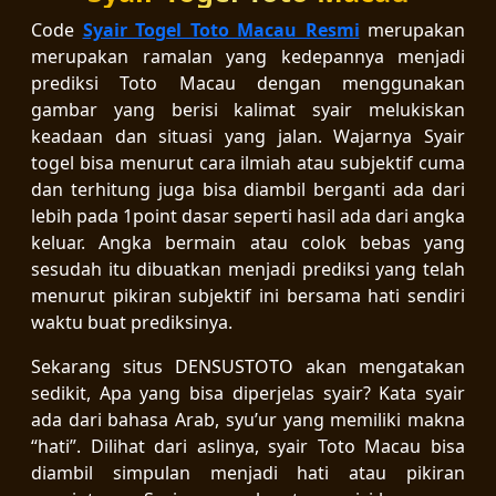
Code
Syair Togel Toto Macau Resmi
merupakan
merupakan ramalan yang kedepannya menjadi
prediksi Toto Macau dengan menggunakan
gambar yang berisi kalimat syair melukiskan
keadaan dan situasi yang jalan. Wajarnya Syair
togel bisa menurut cara ilmiah atau subjektif cuma
dan terhitung juga bisa diambil berganti ada dari
lebih pada 1point dasar seperti hasil ada dari angka
keluar. Angka bermain atau colok bebas yang
sesudah itu dibuatkan menjadi prediksi yang telah
menurut pikiran subjektif ini bersama hati sendiri
waktu buat prediksinya.
Sekarang situs DENSUSTOTO akan mengatakan
sedikit, Apa yang bisa diperjelas syair? Kata syair
ada dari bahasa Arab, syu’ur yang memiliki makna
“hati”. Dilihat dari aslinya, syair Toto Macau bisa
diambil simpulan menjadi hati atau pikiran