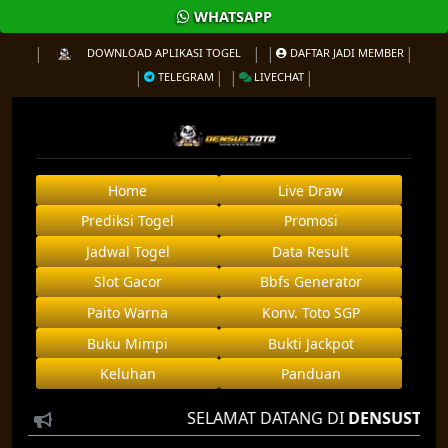
WHATSAPP
DOWNLOAD APLIKASI TOGEL
DAFTAR JADI MEMBER
TELEGRAM
LIVECHAT
Home
Live Draw
Prediksi Togel
Promosi
Jadwal Togel
Data Result
Slot Gacor
Bbfs Generator
Paito Warna
Konv. Toto SGP
Buku Mimpi
Bukti Jackpot
Keluhan
Panduan
SELAMAT DATANG DI
DENSUSTOTO
AGE