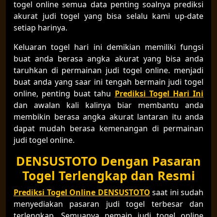
togel online semua data penting soalnya prediksi
akurat judi togel yang bisa selalu kami up-date
setiap harinya.
Keluaran togel hari ini demikian memiliki fungsi
buat anda berasa angka akurat yang bisa anda
taruhkan di permainan judi togel online. menjadi
buat anda yang saar ini tengah bermain judi togel
online, penting buat tahu
Prediksi Togel Hari Ini
dan awalan kali kalinya biar membantu anda
membikin berasa angka akurat lantaran itu anda
dapat mudah berasa kemenangan di permainan
judi togel online.
DENSUSTOTO Dengan Pasaran
Togel Terlengkap dan Resmi
Prediksi Togel Online DENSUSTOTO
saat ini sudah
menyediakan pasaran judi togel terbesar dan
terlengkap. Semuanya pemain judi togel online