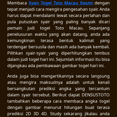
Membaca
Syair Togel Toto Macau Resmi
dengan
tepat menjadi cara mengira pengesahan syair. Anda
harus dapat mendalami lewat secara perlahan dan
pula putuskan syair yang paling banyak dicari
pemain judi togel Toto Macau. Sepanjang
penelusuran waktu yang akan datang, anda ada
kemungkinan terasa bentuk kalimat yang
terdengar bersusila dan masih ada banyak kembali.
Pilihkan syair-syair yang diperhitungkan tembus
dalam judi togel hari ini. Sejumlah informasi itu bisa
dijangkau ada pembawaan gambar togel hari ini.
Anda juga bisa mengartikannya secara langsung
atau mengira maksudnya adalah untuk kenali
bersangkutan prediksi angka yang tercantum
dalam syair tersebut. Berikut dapat DENSUSTOTO
tambahkan beberapa cara membaca angka togel
dengan gambar menurut hitungan buat terasa
prediksi 2D 3D 4D. Study sekarang jikalau anda