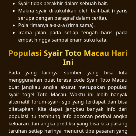
Syair tidak berakhir dalam sebuah bait.
Makna syair dikukuhkan oleh bait-bait (nyaris
serupa dengan paragraf dalam cerita).
Pola rimanya a-a-a-a (rima sama).
Irama jalan pada setiap tengah baris pada
empat hingga sampai enam suku kata.
Populasi Syair Toto Macau Hari
Ini
Pada yang lainnya sumber yang bisa kita
menggunakan buat terasa code Syair Toto Macau
buat jangkau angka akurat merupakan populasi
syair togel Toto Macau. Waktu ini lebih banyak
alternatif forum-syair- sgp yang terdapat dan bisa
ditetapkan. Kita dapat jangkau banyak info dari
populasi itu terhitung info bocoran perihal angka
keluaran dan angka prediksi yang bisa kita pasang
taruhan setiap harinya menurut tipe pasaran yang