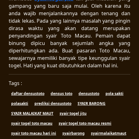
gampang yang baru saja mulai. Oleh karena itu
anda wajib menjalankannya dengan tenang dan
tidak lekas. Pada yang lainnya masalah yang pingin
dirasa waktu yang akan datang merupakan
penyandingan syair Toto Macau. Pemain dapat
binung dipicu banyak sejumlah angka yang
diperhitungkan ada. Buat pasaran Toto Macau,
sewajarnya memiliki banyak tipe keunggulan syair
togel. Hati yang kuat dibutuhkan dalam hal ini.
Tags :
daftar densustoto
densus toto
densustoto
pola sakti
polasakti
prediksi densustoto
SYAIR BARONG
SYAIR MALAIKAT MAUT
syair togel jitu
syair togel toto macau
syair togel toto macau resmi
syair toto macau hari ini
syairbarong
syairmalaikatmaut