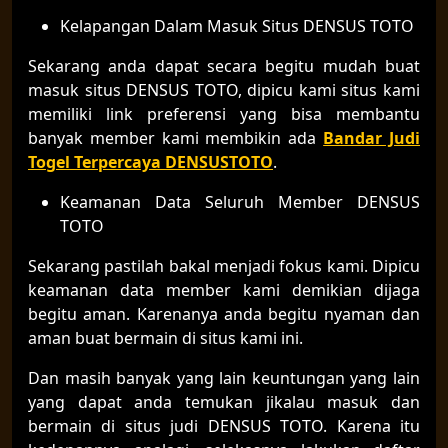
Kelapangan Dalam Masuk Situs DENSUS TOTO
Sekarang anda dapat secara begitu mudah buat
masuk situs DENSUS TOTO, dipicu kami situs kami
memiliki link preferensi yang bisa membantu
banyak member kami membikin ada
Bandar Judi
Togel Terpercaya DENSUSTOTO
.
Keamanan Data Seluruh Member DENSUS
TOTO
Sekarang pastilah bakal menjadi fokus kami. Dipicu
keamanan data member kami demikian dijaga
begitu aman. Karenanya anda begitu nyaman dan
aman buat bermain di situs kami ini.
Dan masih banyak yang lain keuntungan yang lain
yang dapat anda temukan jikalau masuk dan
bermain di situs judi DENSUS TOTO. Karena itu