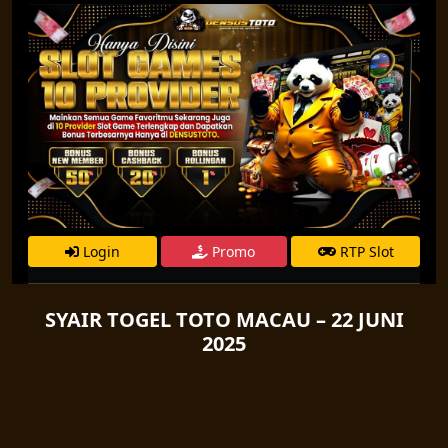
Login
Promo
RTP Slot
SYAIR TOGEL TOTO MACAU – 22 JUNI
2025