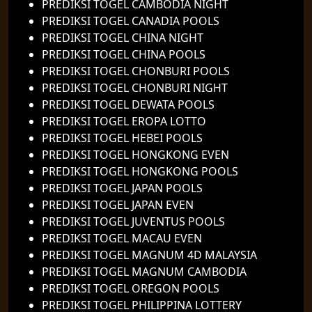
PREDIKSI TOGEL CAMBODIA NIGHT
PREDIKSI TOGEL CANADIA POOLS
PREDIKSI TOGEL CHINA NIGHT
PREDIKSI TOGEL CHINA POOLS
PREDIKSI TOGEL CHONBURI POOLS
PREDIKSI TOGEL CHONBURI NIGHT
PREDIKSI TOGEL DEWATA POOLS
PREDIKSI TOGEL EROPA LOTTO
PREDIKSI TOGEL HEBEI POOLS
PREDIKSI TOGEL HONGKONG EVEN
PREDIKSI TOGEL HONGKONG POOLS
PREDIKSI TOGEL JAPAN POOLS
PREDIKSI TOGEL JAPAN EVEN
PREDIKSI TOGEL JUVENTUS POOLS
PREDIKSI TOGEL MACAU EVEN
PREDIKSI TOGEL MAGNUM 4D MALAYSIA
PREDIKSI TOGEL MAGNUM CAMBODIA
PREDIKSI TOGEL OREGON POOLS
PREDIKSI TOGEL PHILIPPINA LOTTERY