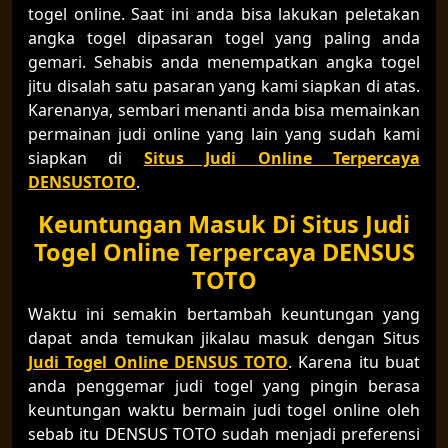
togel online. Saat ini anda bisa lakukan peletakan
angka togel dipasaran togel yang paling anda
gemari. Sehabis anda menempatkan angka togel
jitu disalah satu pasaran yang kami siapkan di atas.
Karenanya, sembari menanti anda bisa memainkan
permainan judi online yang lain yang sudah kami
siapkan di
Situs Judi Online Terpercaya
DENSUSTOTO
.
Keuntungan Masuk Di Situs Judi
Togel Online Terpercaya DENSUS
TOTO
Waktu ini semakin bertambah keuntungan yang
dapat anda temukan jikalau masuk dengan Situs
Judi Togel Online DENSUS TOTO
. Karena itu buat
anda penggemar judi togel yang pingin berasa
keuntungan waktu bermain judi togel online oleh
sebab itu DENSUS TOTO sudah menjadi preferensi