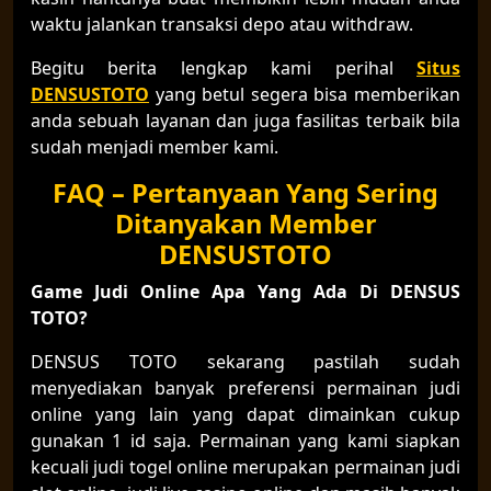
waktu jalankan transaksi depo atau withdraw.
Begitu berita lengkap kami perihal
Situs
DENSUSTOTO
yang betul segera bisa memberikan
anda sebuah layanan dan juga fasilitas terbaik bila
sudah menjadi member kami.
FAQ – Pertanyaan Yang Sering
Ditanyakan Member
DENSUSTOTO
Game Judi Online Apa Yang Ada Di DENSUS
TOTO?
DENSUS TOTO sekarang pastilah sudah
menyediakan banyak preferensi permainan judi
online yang lain yang dapat dimainkan cukup
gunakan 1 id saja. Permainan yang kami siapkan
kecuali judi togel online merupakan permainan judi