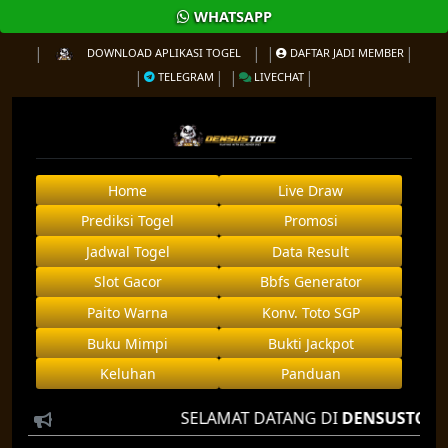
WHATSAPP
DOWNLOAD APLIKASI TOGEL
DAFTAR JADI MEMBER
TELEGRAM
LIVECHAT
Home
Live Draw
Prediksi Togel
Promosi
Jadwal Togel
Data Result
Slot Gacor
Bbfs Generator
Paito Warna
Konv. Toto SGP
Buku Mimpi
Bukti Jackpot
Keluhan
Panduan
SELAMAT DATANG DI
DENSUSTOTO
AGE