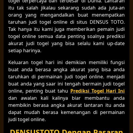
togel terpercaya dan terbesar di Dunia. Lantaran
itu tak salah jikalau sekarang sudah ada juta-an
orang yang mengandalkan buat menempatkan
taruhan judi togel online di situs DENSUS TOTO.
Tak hanya itu kami juga memberikan pemain judi
togel online semua data penting soalnya prediksi
akurat judi togel yang bisa selalu kami up-date
setiap harinya.
Keluaran togel hari ini demikian memiliki fungsi
buat anda berasa angka akurat yang bisa anda
taruhkan di permainan judi togel online. menjadi
buat anda yang saar ini tengah bermain judi togel
online, penting buat tahu
Prediksi Togel Hari Ini
dan awalan kali kalinya biar membantu anda
membikin berasa angka akurat lantaran itu anda
dapat mudah berasa kemenangan di permainan
judi togel online.
DENSUSTOTO Dengan Pasaran