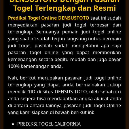
Togel Terlengkap dan Resmi
Prediksi Togel Online DENSUSTOTO
saat ini sudah
menyediakan pasaran judi togel terbesar dan
terlengkap. Semuanya pemain judi togel online
yang saat ini sudah terjun langsung untuk bermain
judi togel, pastilah sudah mengetahui apa saja
pasaran togel online yang dapat memberikan
kemenangan secara begitu mudah dan juga bayar
100% kemenangan anda.
Nah, berikut merupakan pasaran judi togel online
terlengkap yang dapat anda bermainakan cukup
memiliki 1ID di situs DENSUS TOTO, oleh sebab itu
anda segera bisa mendapatkan angka akurat anda
di antara antara lainnya pasaran Judi Togel Online
yang kami siapkan di bawah berikut ini:
PREDIKSI TOGEL CALIFORNIA