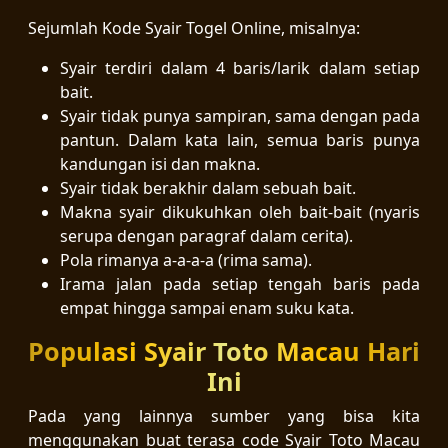
Sejumlah Kode Syair Togel Online, misalnya:
Syair terdiri dalam 4 baris/larik dalam setiap
bait.
Syair tidak punya sampiran, sama dengan pada
pantun. Dalam kata lain, semua baris punya
kandungan isi dan makna.
Syair tidak berakhir dalam sebuah bait.
Makna syair dikukuhkan oleh bait-bait (nyaris
serupa dengan paragraf dalam cerita).
Pola rimanya a-a-a-a (rima sama).
Irama jalan pada setiap tengah baris pada
empat hingga sampai enam suku kata.
Populasi Syair Toto Macau Hari
Ini
Pada yang lainnya sumber yang bisa kita
menggunakan buat terasa code Syair Toto Macau