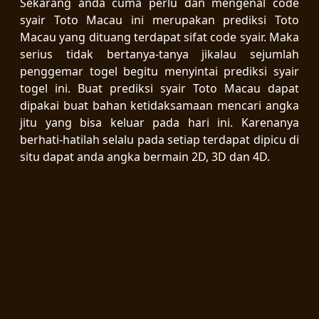
Sekarang anda cuma perlu dan mengenal code
syair Toto Macau ini merupakan prediksi Toto
Macau yang dituang terdapat sifat code syair. Maka
serius tidak bertanya-tanya jikalau sejumlah
penggemar togel begitu menyintai prediksi syair
togel ini. Buat prediksi syair Toto Macau dapat
dipakai buat bahan ketidaksamaan mencari angka
jitu yang bisa keluar pada hari ini. Karenanya
berhati-hatilah selalu pada setiap terdapat dipicu di
situ dapat anda angka bermain 2D, 3D dan 4D.