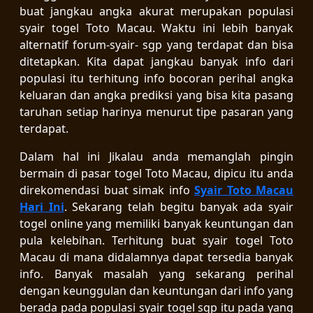
buat jangkau angka akurat merupakan populasi
syair togel Toto Macau. Waktu ini lebih banyak
alternatif forum-syair- sgp yang terdapat dan bisa
ditetapkan. Kita dapat jangkau banyak info dari
populasi itu terhitung info bocoran perihal angka
keluaran dan angka prediksi yang bisa kita pasang
taruhan setiap harinya menurut tipe pasaran yang
terdapat.
Dalam hal ini Jikalau anda memanglah pingin
bermain di pasar togel Toto Macau, dipicu itu anda
direkomendasi buat simak info
Syair Toto Macau
Hari Ini
. Sekarang telah begitu banyak ada syair
togel online yang memiliki banyak keuntungan dan
pula kelebihan. Terhitung buat syair togel Toto
Macau di mana didalamnya dapat tersedia banyak
info. Banyak masalah yang sekarang perihal
dengan keunggulan dan keuntungan dari info yang
berada pada populasi syair togel sgp itu pada yang