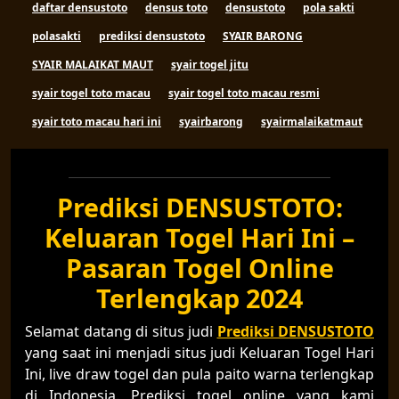
daftar densustoto
densus toto
densustoto
pola sakti
polasakti
prediksi densustoto
SYAIR BARONG
SYAIR MALAIKAT MAUT
syair togel jitu
syair togel toto macau
syair togel toto macau resmi
syair toto macau hari ini
syairbarong
syairmalaikatmaut
Prediksi DENSUSTOTO:
Keluaran Togel Hari Ini –
Pasaran Togel Online
Terlengkap 2024
Selamat datang di situs judi
Prediksi DENSUSTOTO
yang saat ini menjadi situs judi Keluaran Togel Hari
Ini, live draw togel dan pula paito warna terlengkap
di Indonesia. Prediksi togel online yang kami