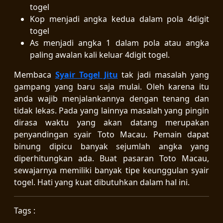
togel
Kop menjadi angka kedua dalam pola 4digit
togel
As menjadi angka 1 dalam pola atau angka
paling awalan kali keluar 4digit togel.
Membaca
Syair Togel Jitu
tak jadi masalah yang
gampang yang baru saja mulai. Oleh karena itu
anda wajib menjalankannya dengan tenang dan
tidak lekas. Pada yang lainnya masalah yang pingin
dirasa waktu yang akan datang merupakan
penyandingan syair Toto Macau. Pemain dapat
binung dipicu banyak sejumlah angka yang
diperhitungkan ada. Buat pasaran Toto Macau,
sewajarnya memiliki banyak tipe keunggulan syair
togel. Hati yang kuat dibutuhkan dalam hal ini.
Tags :