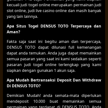
kecuali judi togel online merupakan permainan judi
slot online, judi live casino online dan masih banyak
yang lain lainnya.
Apa Situs Togel DENSUS TOTO Terpercaya dan
Aman?
Fakta saja saat ini begitu aman dan terpercaya,
DENSUS TOTO dapat dilunasi full kemenangan
dapat anda temukan. Anda juga dapat memainkan
semua pasaran yang saat ini kami sedaikan seperti
pasaran judi togel online terlengkap yang kami
siapkan dengan gunakan 1 akun saja.
Apa Mudah
Bert
ransaksi Deposit Dan Withdraw
Di DENSUS TOTO?
Demikian Mudah! anda semata-mata diperlukan
mendeposit 10.000 buat memainkan semua
permainan yang terdapat di DENSUS TOTO. Anda