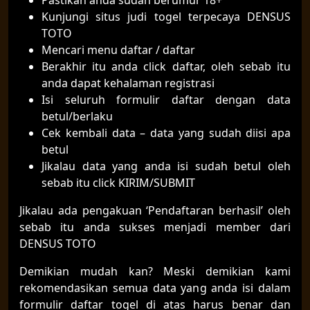
Kunjungi situs judi togel terpecaya DENSUS
TOTO
Mencari menu daftar / daftar
Berakhir itu anda click daftar, oleh sebab itu
anda dapat kehalaman registrasi
Isi seluruh formulir daftar dengan data
betul/berlaku
Cek kembali data – data yang sudah diisi apa
betul
Jikalau data yang anda isi sudah betul oleh
sebab itu click KIRIM/SUBMIT
Jikalau ada pengakuan ‘Pendaftaran berhasil’ oleh
sebab itu anda sukses menjadi member dari
DENSUS TOTO
Demikian mudah kan? Meski demikian kami
rekomendasikan semua data yang anda isi dalam
formulir daftar togel di atas harus benar dan