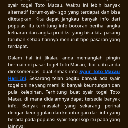
syair togel Toto Macau. Waktu ini lebih banyak
alternatif forum-syair- sgp yang terdapat dan bisa
ditetapkan. Kita dapat jangkau banyak info dari
populasi itu terhitung info bocoran perihal angka
keluaran dan angka prediksi yang bisa kita pasang
taruhan setiap harinya menurut tipe pasaran yang
terdapat.
Dalam hal ini Jikalau anda memanglah pingin
bermain di pasar togel Toto Macau, dipicu itu anda
direkomendasi buat simak info
Syair Toto Macau
Hari Ini
. Sekarang telah begitu banyak ada syair
togel online yang memiliki banyak keuntungan dan
pula kelebihan. Terhitung buat syair togel Toto
Macau di mana didalamnya dapat tersedia banyak
info. Banyak masalah yang sekarang perihal
dengan keunggulan dan keuntungan dari info yang
berada pada populasi syair togel sgp itu pada yang
lainnya: