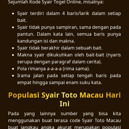
Sejumlah Kode Syair Togel Online, misalnya:
Syair terdiri dalam 4 baris/larik dalam setiap
bait.
Syair tidak punya sampiran, sama dengan pada
pantun. Dalam kata lain, semua baris punya
kandungan isi dan makna.
Syair tidak berakhir dalam sebuah bait.
Makna syair dikukuhkan oleh bait-bait (nyaris
serupa dengan paragraf dalam cerita).
Pola rimanya a-a-a-a (rima sama).
Irama jalan pada setiap tengah baris pada
empat hingga sampai enam suku kata.
Populasi Syair Toto Macau Hari
Ini
Pada yang lainnya sumber yang bisa kita
menggunakan buat terasa code Syair Toto Macau
buat jangkau angka akurat merupakan populasi