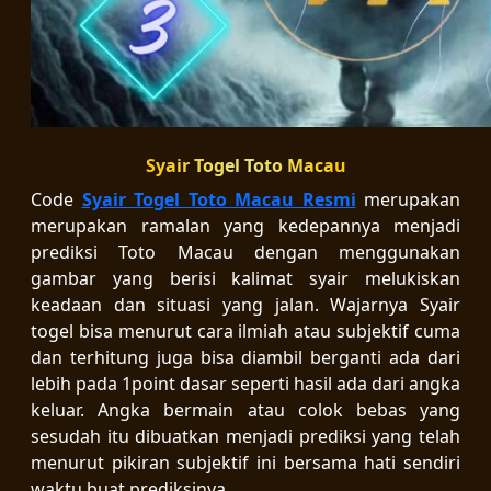
Syair Togel Toto Macau
Code
Syair Togel Toto Macau Resmi
merupakan
merupakan ramalan yang kedepannya menjadi
prediksi Toto Macau dengan menggunakan
gambar yang berisi kalimat syair melukiskan
keadaan dan situasi yang jalan. Wajarnya Syair
togel bisa menurut cara ilmiah atau subjektif cuma
dan terhitung juga bisa diambil berganti ada dari
lebih pada 1point dasar seperti hasil ada dari angka
keluar. Angka bermain atau colok bebas yang
sesudah itu dibuatkan menjadi prediksi yang telah
menurut pikiran subjektif ini bersama hati sendiri
waktu buat prediksinya.