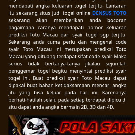
mendapati angka keluaran togel terjitu. Lantaran
itu sekarang situs judi togel online
DENSUS TOTO
sekarang akan memberikan anda bocoran
bagaimana caranya mendapati nomor keluaran
prediksi Toto Macau dari syair togel sgp terjitu.
Sekarang anda cuma perlu dan mengenal code
syair Toto Macau ini merupakan prediksi Toto
Macau yang dituang terdapat sifat code syair. Maka
serius tidak bertanya-tanya jikalau sejumlah
penggemar togel begitu menyintai prediksi syair
togel ini. Buat prediksi syair Toto Macau dapat
dipakai buat bahan ketidaksamaan mencari angka
jitu yang bisa keluar pada hari ini. Karenanya
berhati-hatilah selalu pada setiap terdapat dipicu di
situ dapat anda angka bermain 2D, 3D dan 4D.