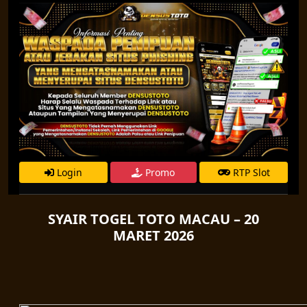
Login
Promo
RTP Slot
SYAIR TOGEL TOTO MACAU – 20
MARET 2026