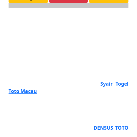
SYAIR TOGEL TOTO MACAU – 20 JUNI
2025
Syair Togel Toto Macau –
Situs Togel DENSUSTOTO
Prediksi DENSUSTOTO menyediakan
Syair Togel
Toto Macau
resmi yang dapat anda saksikan dalam
situs judi togel online ini. Setiap pemain judi togel
online yang tidak memandang dan mengenal syair
togel Toto Macau pastilah kurang mujur buat
mendapati angka keluaran togel terjitu. Lantaran
itu sekarang situs judi togel online
DENSUS TOTO
sekarang akan memberikan anda bocoran