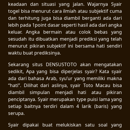
keadaan dan situasi yang jalan. Wajarnya Syair
togel bisa menurut cara ilmiah atau subjektif cuma
dan terhitung juga bisa diambil berganti ada dari
lebih pada 1point dasar seperti hasil ada dari angka
keluar. Angka bermain atau colok bebas yang
sesudah itu dibuatkan menjadi prediksi yang telah
menurut pikiran subjektif ini bersama hati sendiri
waktu buat prediksinya.
Sekarang situs DENSUSTOTO akan mengatakan
sedikit, Apa yang bisa diperjelas syair? Kata syair
ada dari bahasa Arab, syu’ur yang memiliki makna
“hati”. Dilihat dari aslinya, syair Toto Macau bisa
diambil simpulan menjadi hati atau pikiran
penciptanya. Syair merupakan type puisi lama yang
setiap baitnya terdiri dalam 4 larik (baris) yang
serupa.
Syair dipakai buat melukiskan satu soal yang