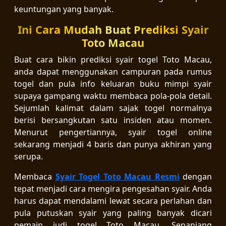
keuntungan yang banyak.
Ini Cara Mudah Buat Prediksi Syair
Toto Macau
Buat cara bikin prediksi syair togel Toto Macau,
anda dapat menggunakan campuran pada rumus
togel dan pula info keluaran buku mimpi syair
supaya gampang waktu membaca pola-pola detail.
Sejumlah kalimat dalam sajak togel normalnya
berisi bersangkutan satu insiden atau momen.
Menurut pengertiannya, syair togel online
sekarang menjadi 4 baris dan punya akhiran yang
serupa.
Membaca
Syair Togel Toto Macau Resmi
dengan
tepat menjadi cara mengira pengesahan syair. Anda
harus dapat mendalami lewat secara perlahan dan
pula putuskan syair yang paling banyak dicari
pemain judi togel Toto Macau. Sepanjang