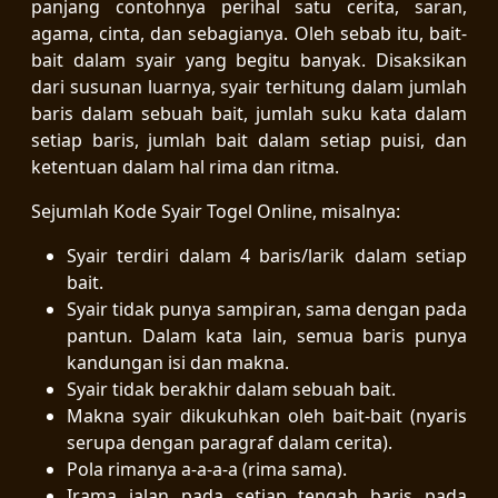
panjang contohnya perihal satu cerita, saran,
agama, cinta, dan sebagianya. Oleh sebab itu, bait-
bait dalam syair yang begitu banyak. Disaksikan
dari susunan luarnya, syair terhitung dalam jumlah
baris dalam sebuah bait, jumlah suku kata dalam
setiap baris, jumlah bait dalam setiap puisi, dan
ketentuan dalam hal rima dan ritma.
Sejumlah Kode Syair Togel Online, misalnya:
Syair terdiri dalam 4 baris/larik dalam setiap
bait.
Syair tidak punya sampiran, sama dengan pada
pantun. Dalam kata lain, semua baris punya
kandungan isi dan makna.
Syair tidak berakhir dalam sebuah bait.
Makna syair dikukuhkan oleh bait-bait (nyaris
serupa dengan paragraf dalam cerita).
Pola rimanya a-a-a-a (rima sama).
Irama jalan pada setiap tengah baris pada