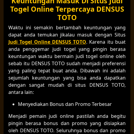
Keuntungan Masuk Di Situs Judi
Togel Online Terpercaya DENSUS
TOTO
Waktu ini semakin bertambah keuntungan yang
dapat anda temukan jikalau masuk dengan Situs
Judi Togel Online DENSUS TOTO
. Karena itu buat
anda penggemar judi togel yang pingin berasa
keuntungan waktu bermain judi togel online oleh
sebab itu DENSUS TOTO sudah menjadi preferensi
yang paling tepat buat anda. Dibawah ini adalah
sejumlah keuntungan yang bisa anda dapatkan
dengan sangat mudah di situs DENSUS TOTO,
antara lain:
Menyediakan Bonus dan Promo Terbesar
Menjadi pemain judi online pastilah anda begitu
pingin berasa bonus dan promo yang disiapkan
oleh DENSUS TOTO. Seluruhnya bonus dan promo