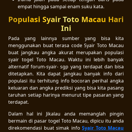
empat hingga sampai enam suku kata.
Populasi Syair Toto Macau Hari
Ini
Pada yang lainnya sumber yang bisa kita
menggunakan buat terasa code Syair Toto Macau
buat jangkau angka akurat merupakan populasi
syair togel Toto Macau. Waktu ini lebih banyak
alternatif forum-syair- sgp yang terdapat dan bisa
ditetapkan. Kita dapat jangkau banyak info dari
populasi itu terhitung info bocoran perihal angka
keluaran dan angka prediksi yang bisa kita pasang
taruhan setiap harinya menurut tipe pasaran yang
terdapat.
Dalam hal ini Jikalau anda memanglah pingin
bermain di pasar togel Toto Macau, dipicu itu anda
direkomendasi buat simak info
Syair Toto Macau