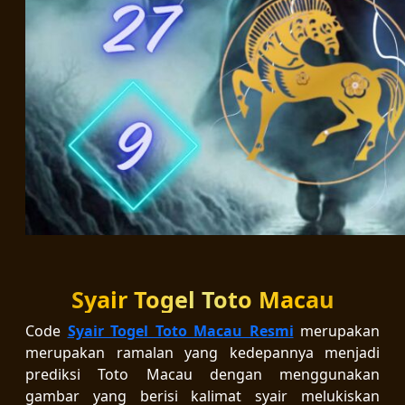
Syair Togel Toto Macau
Code
Syair Togel Toto Macau Resmi
merupakan
merupakan ramalan yang kedepannya menjadi
prediksi Toto Macau dengan menggunakan
gambar yang berisi kalimat syair melukiskan