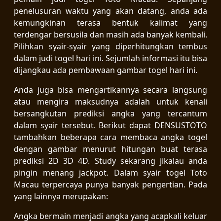
penelusuran waktu yang akan datang, anda ada
kemungkinan terasa bentuk kalimat yang
terdengar bersusila dan masih ada banyak kembali.
Pilihkan syair-syair yang diperhitungkan tembus
dalam judi togel hari ini. Sejumlah informasi itu bisa
dijangkau ada pembawaan gambar togel hari ini.
Anda juga bisa mengartikannya secara langsung
atau mengira maksudnya adalah untuk kenali
bersangkutan prediksi angka yang tercantum
dalam syair tersebut. Berikut dapat DENSUSTOTO
tambahkan beberapa cara membaca angka togel
dengan gambar menurut hitungan buat terasa
prediksi 2D 3D 4D. Study sekarang jikalau anda
pingin menang jackpot. Dalam syair togel Toto
Macau terpercaya punya banyak pengertian. Pada
yang lainnya merupakan:
Angka bermain menjadi angka yang acapkali keluar