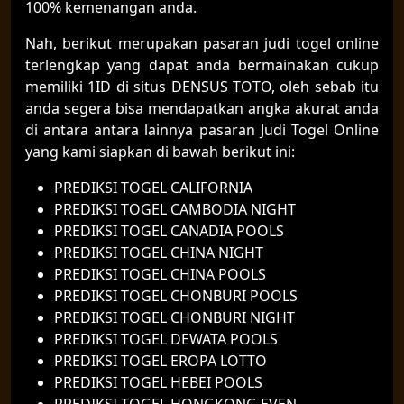
100% kemenangan anda.
Nah, berikut merupakan pasaran judi togel online
terlengkap yang dapat anda bermainakan cukup
memiliki 1ID di situs DENSUS TOTO, oleh sebab itu
anda segera bisa mendapatkan angka akurat anda
di antara antara lainnya pasaran Judi Togel Online
yang kami siapkan di bawah berikut ini:
PREDIKSI TOGEL CALIFORNIA
PREDIKSI TOGEL CAMBODIA NIGHT
PREDIKSI TOGEL CANADIA POOLS
PREDIKSI TOGEL CHINA NIGHT
PREDIKSI TOGEL CHINA POOLS
PREDIKSI TOGEL CHONBURI POOLS
PREDIKSI TOGEL CHONBURI NIGHT
PREDIKSI TOGEL DEWATA POOLS
PREDIKSI TOGEL EROPA LOTTO
PREDIKSI TOGEL HEBEI POOLS
PREDIKSI TOGEL HONGKONG EVEN