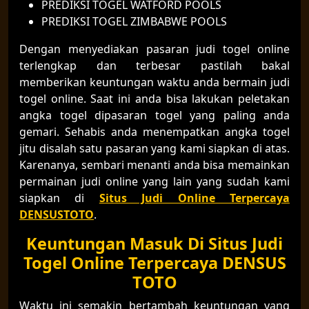
PREDIKSI TOGEL WATFORD POOLS
PREDIKSI TOGEL ZIMBABWE POOLS
Dengan menyediakan pasaran judi togel online
terlengkap dan terbesar pastilah bakal
memberikan keuntungan waktu anda bermain judi
togel online. Saat ini anda bisa lakukan peletakan
angka togel dipasaran togel yang paling anda
gemari. Sehabis anda menempatkan angka togel
jitu disalah satu pasaran yang kami siapkan di atas.
Karenanya, sembari menanti anda bisa memainkan
permainan judi online yang lain yang sudah kami
siapkan di
Situs Judi Online Terpercaya
DENSUSTOTO
.
Keuntungan Masuk Di Situs Judi
Togel Online Terpercaya DENSUS
TOTO
Waktu ini semakin bertambah keuntungan yang