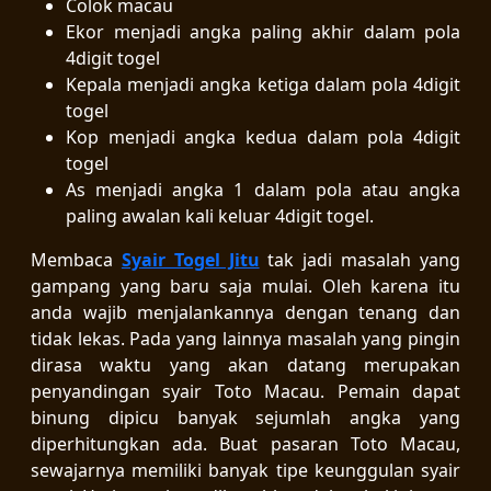
Colok macau
Ekor menjadi angka paling akhir dalam pola
4digit togel
Kepala menjadi angka ketiga dalam pola 4digit
togel
Kop menjadi angka kedua dalam pola 4digit
togel
As menjadi angka 1 dalam pola atau angka
paling awalan kali keluar 4digit togel.
Membaca
Syair Togel Jitu
tak jadi masalah yang
gampang yang baru saja mulai. Oleh karena itu
anda wajib menjalankannya dengan tenang dan
tidak lekas. Pada yang lainnya masalah yang pingin
dirasa waktu yang akan datang merupakan
penyandingan syair Toto Macau. Pemain dapat
binung dipicu banyak sejumlah angka yang
diperhitungkan ada. Buat pasaran Toto Macau,
sewajarnya memiliki banyak tipe keunggulan syair