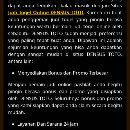
dapat anda temukan jikalau masuk dengan Situs
Judi Togel Online DENSUS TOTO
. Karena itu buat
anda penggemar judi togel yang pingin berasa
keuntungan waktu bermain judi togel online oleh
sebab itu DENSUS TOTO sudah menjadi preferensi
yang paling tepat buat anda. Dibawah ini adalah
sejumlah keuntungan yang bisa anda dapatkan
dengan sangat mudah di situs DENSUS TOTO,
antara lain:
Menyediakan Bonus dan Promo Terbesar
Menjadi pemain judi online pastilah anda begitu
pingin berasa bonus dan promo yang disiapkan
oleh DENSUS TOTO. Seluruhnya bonus dan promo
yang kami siapkan dapat anda claim secara begitu
mudah.
Layanan Dan Sarana 24 Jam