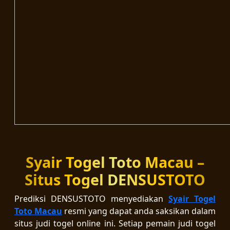
Syair Togel Toto Macau –
Situs Togel DENSUSTOTO
Prediksi DENSUSTOTO menyediakan
Syair Togel
Toto Macau
resmi yang dapat anda saksikan dalam
situs judi togel online ini. Setiap pemain judi togel