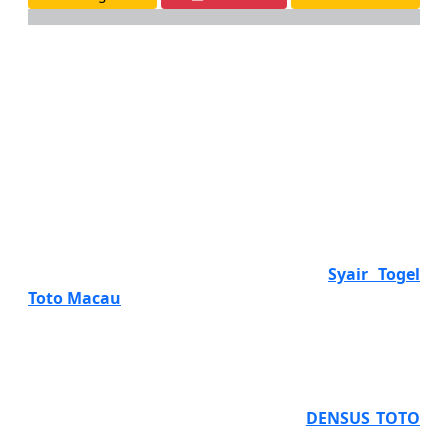
SYAIR TOGEL TOTO MACAU – 17 MEI
2025
Syair Togel Toto Macau –
Situs Togel DENSUSTOTO
Prediksi DENSUSTOTO menyediakan
Syair Togel
Toto Macau
resmi yang dapat anda saksikan dalam
situs judi togel online ini. Setiap pemain judi togel
online yang tidak memandang dan mengenal syair
togel Toto Macau pastilah kurang mujur buat
mendapati angka keluaran togel terjitu. Lantaran
itu sekarang situs judi togel online
DENSUS TOTO
sekarang akan memberikan anda bocoran