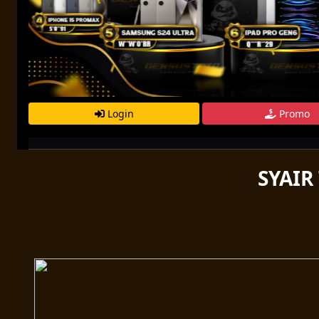
Login
Promo
SYAIR