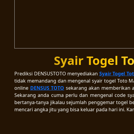
Syair Togel 
Prediksi DENSUSTOTO menyediakan
Syair Togel T
tidak memandang dan mengenal syair togel Toto Maca
online
DENSUS TOTO
sekarang akan memberikan and
Sekarang anda cuma perlu dan mengenal code syair
bertanya-tanya jikalau sejumlah penggemar togel beg
mencari angka jitu yang bisa keluar pada hari ini. K