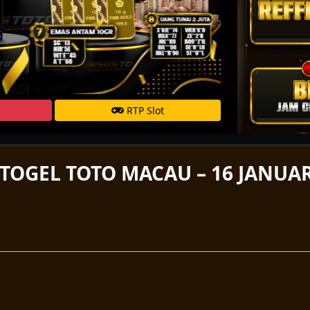
RTP Slot
 TOGEL TOTO MACAU – 16 JANUAR