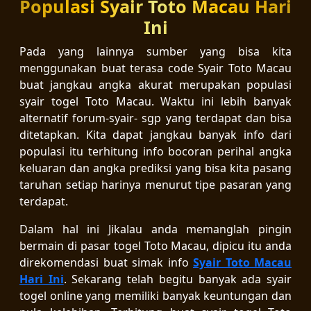
Populasi Syair Toto Macau Hari
Ini
Pada yang lainnya sumber yang bisa kita
menggunakan buat terasa code Syair Toto Macau
buat jangkau angka akurat merupakan populasi
syair togel Toto Macau. Waktu ini lebih banyak
alternatif forum-syair- sgp yang terdapat dan bisa
ditetapkan. Kita dapat jangkau banyak info dari
populasi itu terhitung info bocoran perihal angka
keluaran dan angka prediksi yang bisa kita pasang
taruhan setiap harinya menurut tipe pasaran yang
terdapat.
Dalam hal ini Jikalau anda memanglah pingin
bermain di pasar togel Toto Macau, dipicu itu anda
direkomendasi buat simak info
Syair Toto Macau
Hari Ini
. Sekarang telah begitu banyak ada syair
togel online yang memiliki banyak keuntungan dan