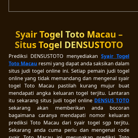
Syair Togel Toto Macau –
Situs Togel DENSUSTOTO
Prediksi DENSUSTOTO menyediakan
Syair Togel
Toto Macau
resmi yang dapat anda saksikan dalam
situs judi togel online ini. Setiap pemain judi togel
online yang tidak memandang dan mengenal syair
togel Toto Macau pastilah kurang mujur buat
mendapati angka keluaran togel terjitu. Lantaran
itu sekarang situs judi togel online
DENSUS TOTO
sekarang akan memberikan anda bocoran
bagaimana caranya mendapati nomor keluaran
prediksi Toto Macau dari syair togel sgp terjitu.
Sekarang anda cuma perlu dan mengenal code
syair Toto Macau ini merupakan prediksi Toto