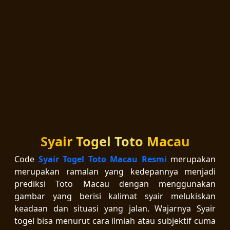
Syair Togel Toto Macau
Code
Syair Togel Toto Macau Resmi
merupakan
merupakan ramalan yang kedepannya menjadi
prediksi Toto Macau dengan menggunakan
gambar yang berisi kalimat syair melukiskan
keadaan dan situasi yang jalan. Wajarnya Syair
togel bisa menurut cara ilmiah atau subjektif cuma