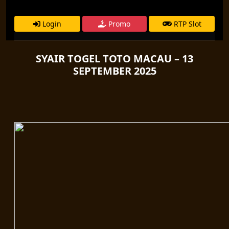
Login
Promo
RTP Slot
SYAIR TOGEL TOTO MACAU – 13
SEPTEMBER 2025