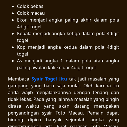
Colok bebas
Colok macau
Ekor menjadi angka paling akhir dalam pola
4digit togel
Kepala menjadi angka ketiga dalam pola 4digit
togel
Kop menjadi angka kedua dalam pola 4digit
togel
As menjadi angka 1 dalam pola atau angka
paling awalan kali keluar 4digit togel.
Membaca
Syair Togel Jitu
tak jadi masalah yang
gampang yang baru saja mulai. Oleh karena itu
anda wajib menjalankannya dengan tenang dan
tidak lekas. Pada yang lainnya masalah yang pingin
dirasa waktu yang akan datang merupakan
penyandingan syair Toto Macau. Pemain dapat
binung dipicu banyak sejumlah angka yang
diperhitungkan ada. Buat pasaran Toto Macau,