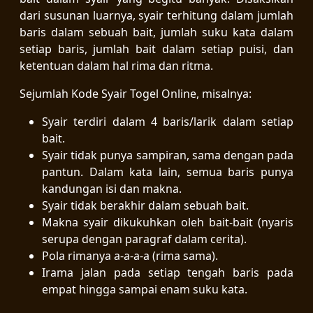
dari susunan luarnya, syair terhitung dalam jumlah
baris dalam sebuah bait, jumlah suku kata dalam
setiap baris, jumlah bait dalam setiap puisi, dan
ketentuan dalam hal rima dan ritma.
Sejumlah Kode Syair Togel Online, misalnya:
Syair terdiri dalam 4 baris/larik dalam setiap
bait.
Syair tidak punya sampiran, sama dengan pada
pantun. Dalam kata lain, semua baris punya
kandungan isi dan makna.
Syair tidak berakhir dalam sebuah bait.
Makna syair dikukuhkan oleh bait-bait (nyaris
serupa dengan paragraf dalam cerita).
Pola rimanya a-a-a-a (rima sama).
Irama jalan pada setiap tengah baris pada
empat hingga sampai enam suku kata.