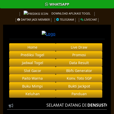
WHATSAPP
DOWNLOAD APLIKASI TOGEL
DAFTAR JADI MEMBER
TELEGRAM
LIVECHAT
Home
Live Draw
Prediksi Togel
Promosi
Jadwal Togel
Data Result
Slot Gacor
Bbfs Generator
Paito Warna
Konv. Toto SGP
Buku Mimpi
Bukti Jackpot
Keluhan
Panduan
SELAMAT DATANG DI
DENSUSTOTO
AGE