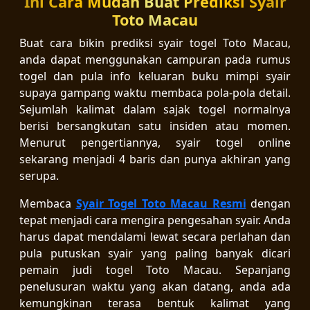
Ini Cara Mudah Buat Prediksi Syair
Toto Macau
Buat cara bikin prediksi syair togel Toto Macau,
anda dapat menggunakan campuran pada rumus
togel dan pula info keluaran buku mimpi syair
supaya gampang waktu membaca pola-pola detail.
Sejumlah kalimat dalam sajak togel normalnya
berisi bersangkutan satu insiden atau momen.
Menurut pengertiannya, syair togel online
sekarang menjadi 4 baris dan punya akhiran yang
serupa.
Membaca
Syair Togel Toto Macau Resmi
dengan
tepat menjadi cara mengira pengesahan syair. Anda
harus dapat mendalami lewat secara perlahan dan
pula putuskan syair yang paling banyak dicari
pemain judi togel Toto Macau. Sepanjang
penelusuran waktu yang akan datang, anda ada
kemungkinan terasa bentuk kalimat yang