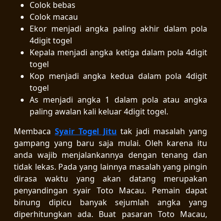
Colok bebas
Colok macau
Ekor menjadi angka paling akhir dalam pola
4digit togel
Kepala menjadi angka ketiga dalam pola 4digit
togel
Kop menjadi angka kedua dalam pola 4digit
togel
As menjadi angka 1 dalam pola atau angka
paling awalan kali keluar 4digit togel.
Membaca
Syair Togel Jitu
tak jadi masalah yang
gampang yang baru saja mulai. Oleh karena itu
anda wajib menjalankannya dengan tenang dan
tidak lekas. Pada yang lainnya masalah yang pingin
dirasa waktu yang akan datang merupakan
penyandingan syair Toto Macau. Pemain dapat
binung dipicu banyak sejumlah angka yang
diperhitungkan ada. Buat pasaran Toto Macau,