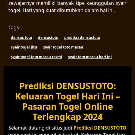
sewajarnya memiliki banyak tipe keunggulan syair
togel. Hati yang kuat dibutuhkan dalam hal ini.
Tags :
densus toto
densustoto
prediksi densustoto
syair togel jitu
syair togel toto macau
syair togel toto macau resmi
syair toto macau hari ini
Prediksi DENSUSTOTO:
Keluaran Togel Hari Ini –
Pasaran Togel Online
Terlengkap 2024
Selamat datang di situs judi
Prediksi DENSUSTOTO
yang saat ini menjadi situs judi Keluaran Togel Hari