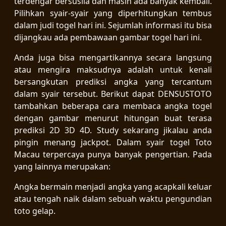
terdengar bersusila dan masih ada banyak kembali.
Pilihkan syair-syair yang diperhitungkan tembus
dalam judi togel hari ini. Sejumlah informasi itu bisa
dijangkau ada pembawaan gambar togel hari ini.
Anda juga bisa mengartikannya secara langsung
atau mengira maksudnya adalah untuk kenali
bersangkutan prediksi angka yang tercantum
dalam syair tersebut. Berikut dapat DENSUSTOTO
tambahkan beberapa cara membaca angka togel
dengan gambar menurut hitungan buat terasa
prediksi 2D 3D 4D. Study sekarang jikalau anda
pingin menang jackpot. Dalam syair togel Toto
Macau terpercaya punya banyak pengertian. Pada
yang lainnya merupakan:
Angka bermain menjadi angka yang acapkali keluar
atau tengah naik dalam sebuah waktu pengundian
toto gelap.