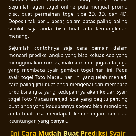
Sejumlah agen togel online pula menjual promo
disc. buat permainan togel tipe 2D, 3D, dan 4D.
Deposit tak perlu besar, dalam batas paling paling
sedikit saja anda bisa buat ada kemungkinan
menang.
Sejumlah contohnya saja cara pemain dalam
mencari prediksi angka yang bisa keluar. Ada yang
menggunakan rumus, makna mimpi, juga ada juga
yang membaca syair gambar togel hari ini. Pada
syair togel Toto Macau hari ini yang telah menjadi
cara paling jitu buat anda mengenal dan membaca
prediksi angka yang kedepannya akan keluar. Syair
togel Toto Macau menjadi soal yang begitu penting
buat anda yang kedepannya segera bisa menolong
anda buat bisa mendapati kemenangan dan pula
keuntungan yang banyak.
Ini Cara Mudah Buat Prediksi Syair