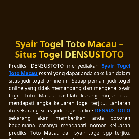
Syair Togel Toto Macau –
Situs Togel DENSUSTOTO
Prediksi DENSUSTOTO menyediakan
Syair Togel
Toto Macau
resmi yang dapat anda saksikan dalam
situs judi togel online ini. Setiap pemain judi togel
online yang tidak memandang dan mengenal syair
togel Toto Macau pastilah kurang mujur buat
mendapati angka keluaran togel terjitu. Lantaran
itu sekarang situs judi togel online
DENSUS TOTO
sekarang akan memberikan anda bocoran
bagaimana caranya mendapati nomor keluaran
prediksi Toto Macau dari syair togel sgp terjitu.