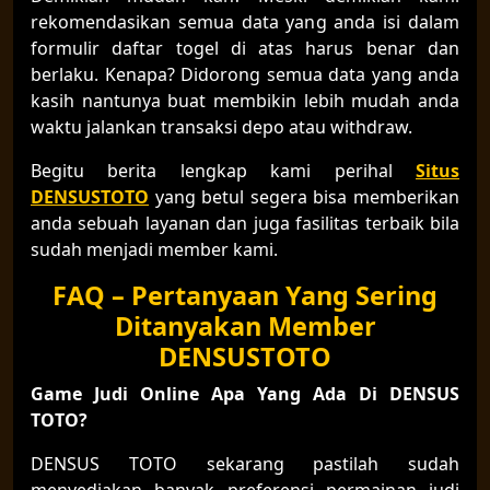
rekomendasikan semua data yang anda isi dalam
formulir daftar togel di atas harus benar dan
berlaku. Kenapa? Didorong semua data yang anda
kasih nantunya buat membikin lebih mudah anda
waktu jalankan transaksi depo atau withdraw.
Begitu berita lengkap kami perihal
Situs
DENSUSTOTO
yang betul segera bisa memberikan
anda sebuah layanan dan juga fasilitas terbaik bila
sudah menjadi member kami.
FAQ – Pertanyaan Yang Sering
Ditanyakan Member
DENSUSTOTO
Game Judi Online Apa Yang Ada Di DENSUS
TOTO?
DENSUS TOTO sekarang pastilah sudah
menyediakan banyak preferensi permainan judi