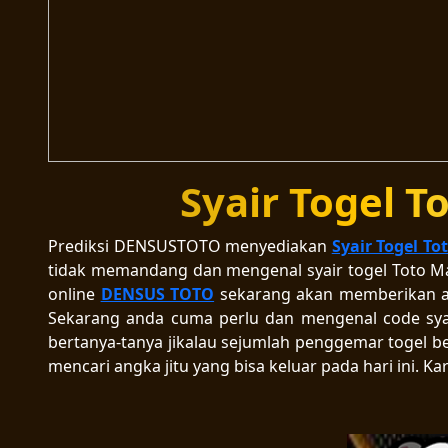
Syair Togel 
Prediksi DENSUSTOTO menyediakan
Syair Togel T
tidak memandang dan mengenal syair togel Toto Maca
online
DENSUS TOTO
sekarang akan memberikan and
Sekarang anda cuma perlu dan mengenal code syair
bertanya-tanya jikalau sejumlah penggemar togel beg
mencari angka jitu yang bisa keluar pada hari ini. K