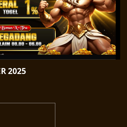
R 2025