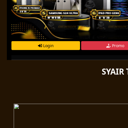
Login
Promo
SYAIR