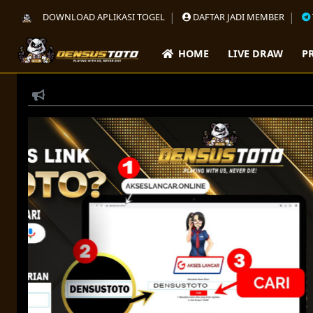
DOWNLOAD APLIKASI TOGEL
DAFTAR JADI MEMBER
HOME
LIVE DRAW
P