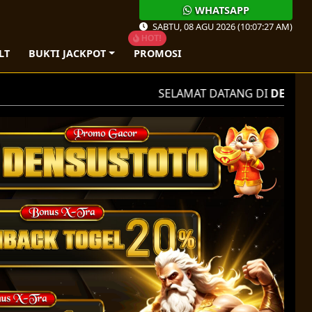
WHATSAPP
SABTU, 08 AGU 2026 (
10:07:28 AM
)
LT
BUKTI JACKPOT
PROMOSI
SELAMAT DATANG DI
DENSUSTO